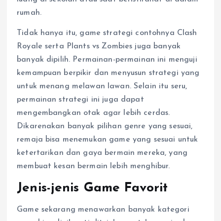
rumah.
Tidak hanya itu, game strategi contohnya Clash
Royale serta Plants vs Zombies juga banyak
banyak dipilih. Permainan-permainan ini menguji
kemampuan berpikir dan menyusun strategi yang
untuk menang melawan lawan. Selain itu seru,
permainan strategi ini juga dapat
mengembangkan otak agar lebih cerdas.
Dikarenakan banyak pilihan genre yang sesuai,
remaja bisa menemukan game yang sesuai untuk
ketertarikan dan gaya bermain mereka, yang
membuat kesan bermain lebih menghibur.
Jenis-jenis Game Favorit
Game sekarang menawarkan banyak kategori