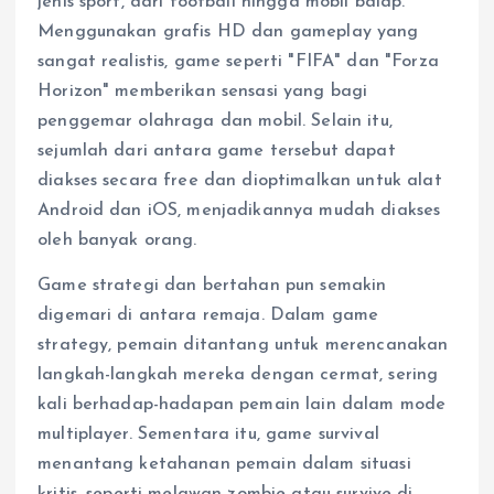
jenis sport, dari football hingga mobil balap.
Menggunakan grafis HD dan gameplay yang
sangat realistis, game seperti "FIFA" dan "Forza
Horizon" memberikan sensasi yang bagi
penggemar olahraga dan mobil. Selain itu,
sejumlah dari antara game tersebut dapat
diakses secara free dan dioptimalkan untuk alat
Android dan iOS, menjadikannya mudah diakses
oleh banyak orang.
Game strategi dan bertahan pun semakin
digemari di antara remaja. Dalam game
strategy, pemain ditantang untuk merencanakan
langkah-langkah mereka dengan cermat, sering
kali berhadap-hadapan pemain lain dalam mode
multiplayer. Sementara itu, game survival
menantang ketahanan pemain dalam situasi