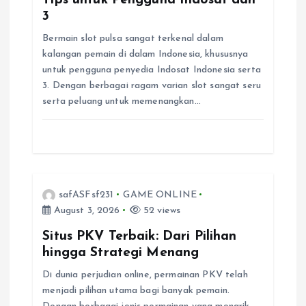
3
a
Bermain slot pulsa sangat terkenal dalam
kalangan pemain di dalam Indonesia, khususnya
t
untuk pengguna penyedia Indosat Indonesia serta
3. Dengan berbagai ragam varian slot sangat seru
i
serta peluang untuk memenangkan…
o
n
safASFsf231
GAME ONLINE
August 3, 2026
52 views
Situs PKV Terbaik: Dari Pilihan
hingga Strategi Menang
Di dunia perjudian online, permainan PKV telah
menjadi pilihan utama bagi banyak pemain.