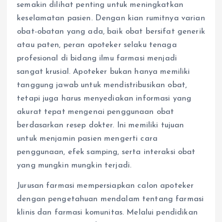
semakin dilihat penting untuk meningkatkan
keselamatan pasien. Dengan kian rumitnya varian
obat-obatan yang ada, baik obat bersifat generik
atau paten, peran apoteker selaku tenaga
profesional di bidang ilmu farmasi menjadi
sangat krusial. Apoteker bukan hanya memiliki
tanggung jawab untuk mendistribusikan obat,
tetapi juga harus menyediakan informasi yang
akurat tepat mengenai penggunaan obat
berdasarkan resep dokter. Ini memiliki tujuan
untuk menjamin pasien mengerti cara
penggunaan, efek samping, serta interaksi obat
yang mungkin mungkin terjadi.
Jurusan farmasi mempersiapkan calon apoteker
dengan pengetahuan mendalam tentang farmasi
klinis dan farmasi komunitas. Melalui pendidikan