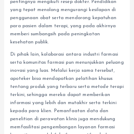
pentingnya mengikuti resep dokter. Pendidikan
yang tepat menolong mengurangi kesilapan di
penggunaan obat serta mendorong kepatuhan
para pasien dalam terapi, yang pada akhirnya
memberi sumbangsih pada peningkatan
kesehatan publik.
Di pihak lain, kolaborasi antara industri farmasi
serta komunitas farmasi pun menunjukkan peluang
inovasi yang luas. Melalui kerja sama tersebut,
apoteker bisa mendapatkan pelatihan khusus
tentang produk yang terbaru serta metode terapi
terkini, sehingga mereka dapat memberikan
informasi yang lebih dan mutakhir serta terkini
kepada para klien. Pemanfaatan data dan
penelitian di perawatan klinis juga mendukung
memfasilitasi pengembangan layanan farmasi