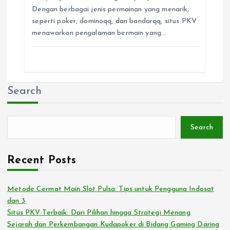
Dengan berbagai jenis permainan yang menarik,
seperti poker, dominoqq, dan bandarqq, situs PKV
menawarkan pengalaman bermain yang…
Search
Search
Recent Posts
Metode Cermat Main Slot Pulsa: Tips untuk Pengguna Indosat
dan 3
Situs PKV Terbaik: Dari Pilihan hingga Strategi Menang
Sejarah dan Perkembangan Kudapoker di Bidang Gaming Daring