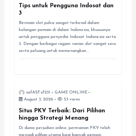
g
Tips untuk Pengguna Indosat dan
3
a
Bermain slot pulsa sangat terkenal dalam
kalangan pemain di dalam Indonesia, khususnya
t
untuk pengguna penyedia Indosat Indonesia serta
3. Dengan berbagai ragam varian slot sangat seru
i
serta peluang untuk memenangkan…
o
n
safASFsf231
GAME ONLINE
August 3, 2026
53 views
Situs PKV Terbaik: Dari Pilihan
hingga Strategi Menang
Di dunia perjudian online, permainan PKV telah
menjadi pilihan utama bagi banyak pemain.