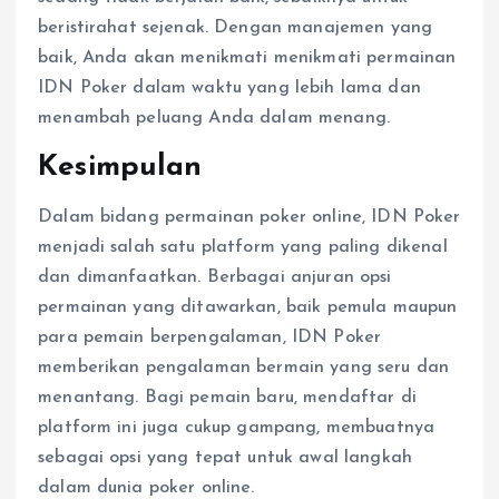
beristirahat sejenak. Dengan manajemen yang
baik, Anda akan menikmati menikmati permainan
IDN Poker dalam waktu yang lebih lama dan
menambah peluang Anda dalam menang.
Kesimpulan
Dalam bidang permainan poker online, IDN Poker
menjadi salah satu platform yang paling dikenal
dan dimanfaatkan. Berbagai anjuran opsi
permainan yang ditawarkan, baik pemula maupun
para pemain berpengalaman, IDN Poker
memberikan pengalaman bermain yang seru dan
menantang. Bagi pemain baru, mendaftar di
platform ini juga cukup gampang, membuatnya
sebagai opsi yang tepat untuk awal langkah
dalam dunia poker online.