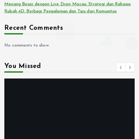
Menang Besar dengan Live Draw Macau: Strategi dan Rahasia
Rubah 4D: Berbagi Pengalaman dan Tips dari Komunitas
Recent Comments
No comments to show.
You Missed