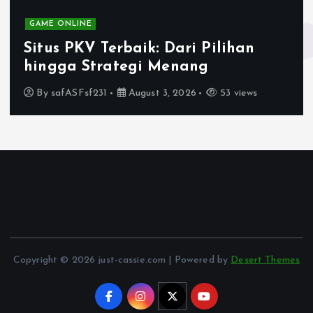
GAME ONLINE
Situs PKV Terbaik: Dari Pilihan
hingga Strategi Menang
By
safASFsf231
August 3, 2026
53 views
Copyright © 2026 just-cassie.com | Powered by
Desert Themes