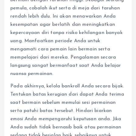
bermain dengan taruhan tinggi. Sebagai seorang
pemula, cobalah ikut serta di meja dari taruhan
rendah lebih dulu. Ini akan menawarkan Anda
kesempatan agar berlatih dan meningkatkan
kepercayaan diri tanpa risiko kehilangan banyak
uang. Manfaatkan periode Anda untuk
mengamati cara pemain lain bermain serta
mempelajari dari mereka. Pengalaman secara
langsung sangat bermanfaat saat Anda belajar
nuansa permainan.
Pada akhirnya, kelola bankroll Anda secara bijak.
Tentukan batas kerugian dari dapat Anda terima
saat bermain sebelum memulai sesi permainan
serta patuhi batas tersebut. Hindari biarkan
emosi Anda mempengaruhi keputusan anda. Jika
Anda sudah tidak bernasib baik atau permainan
sedang tidak berjalan baik, sebaiknya untuk