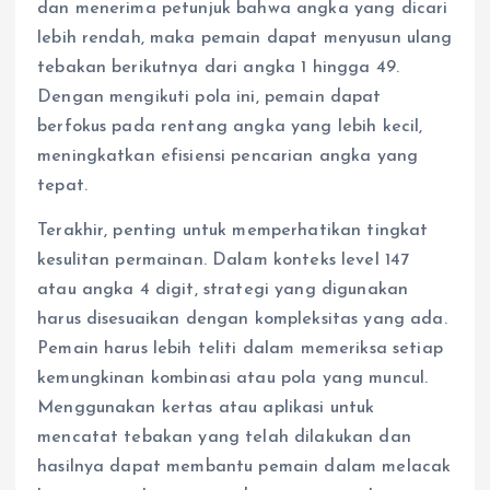
dan menerima petunjuk bahwa angka yang dicari
lebih rendah, maka pemain dapat menyusun ulang
tebakan berikutnya dari angka 1 hingga 49.
Dengan mengikuti pola ini, pemain dapat
berfokus pada rentang angka yang lebih kecil,
meningkatkan efisiensi pencarian angka yang
tepat.
Terakhir, penting untuk memperhatikan tingkat
kesulitan permainan. Dalam konteks level 147
atau angka 4 digit, strategi yang digunakan
harus disesuaikan dengan kompleksitas yang ada.
Pemain harus lebih teliti dalam memeriksa setiap
kemungkinan kombinasi atau pola yang muncul.
Menggunakan kertas atau aplikasi untuk
mencatat tebakan yang telah dilakukan dan
hasilnya dapat membantu pemain dalam melacak