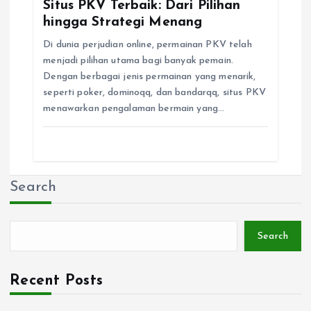
Situs PKV Terbaik: Dari Pilihan
hingga Strategi Menang
Di dunia perjudian online, permainan PKV telah
menjadi pilihan utama bagi banyak pemain.
Dengan berbagai jenis permainan yang menarik,
seperti poker, dominoqq, dan bandarqq, situs PKV
menawarkan pengalaman bermain yang…
Search
Search
Recent Posts