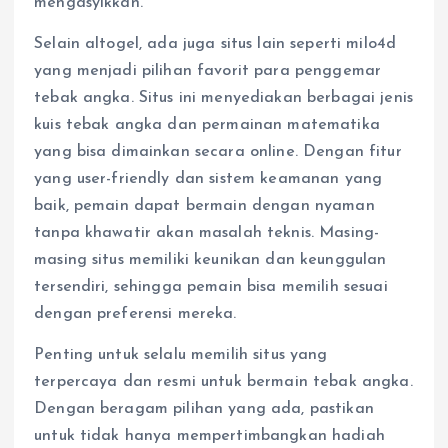
mengasyikkan.
Selain altogel, ada juga situs lain seperti milo4d
yang menjadi pilihan favorit para penggemar
tebak angka. Situs ini menyediakan berbagai jenis
kuis tebak angka dan permainan matematika
yang bisa dimainkan secara online. Dengan fitur
yang user-friendly dan sistem keamanan yang
baik, pemain dapat bermain dengan nyaman
tanpa khawatir akan masalah teknis. Masing-
masing situs memiliki keunikan dan keunggulan
tersendiri, sehingga pemain bisa memilih sesuai
dengan preferensi mereka.
Penting untuk selalu memilih situs yang
terpercaya dan resmi untuk bermain tebak angka.
Dengan beragam pilihan yang ada, pastikan
untuk tidak hanya mempertimbangkan hadiah