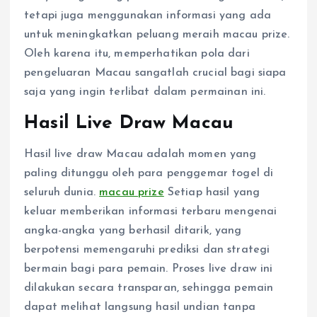
tetapi juga menggunakan informasi yang ada
untuk meningkatkan peluang meraih macau prize.
Oleh karena itu, memperhatikan pola dari
pengeluaran Macau sangatlah crucial bagi siapa
saja yang ingin terlibat dalam permainan ini.
Hasil Live Draw Macau
Hasil live draw Macau adalah momen yang
paling ditunggu oleh para penggemar togel di
seluruh dunia.
macau prize
Setiap hasil yang
keluar memberikan informasi terbaru mengenai
angka-angka yang berhasil ditarik, yang
berpotensi memengaruhi prediksi dan strategi
bermain bagi para pemain. Proses live draw ini
dilakukan secara transparan, sehingga pemain
dapat melihat langsung hasil undian tanpa