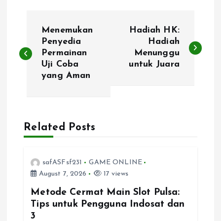
P
Menemukan
Hadiah HK:
o
Penyedia
Hadiah
Permainan
Menunggu
Uji Coba
untuk Juara
s
yang Aman
t
n
Related Posts
a
v
safASFsf231
GAME ONLINE
August 7, 2026
17 views
i
Metode Cermat Main Slot Pulsa:
Tips untuk Pengguna Indosat dan
g
3