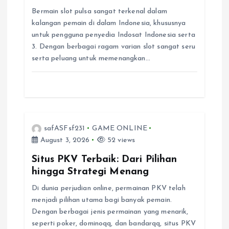
Bermain slot pulsa sangat terkenal dalam
a
kalangan pemain di dalam Indonesia, khususnya
untuk pengguna penyedia Indosat Indonesia serta
t
3. Dengan berbagai ragam varian slot sangat seru
serta peluang untuk memenangkan…
i
o
n
safASFsf231
GAME ONLINE
August 3, 2026
52 views
Situs PKV Terbaik: Dari Pilihan
hingga Strategi Menang
Di dunia perjudian online, permainan PKV telah
menjadi pilihan utama bagi banyak pemain.
Dengan berbagai jenis permainan yang menarik,
seperti poker, dominoqq, dan bandarqq, situs PKV