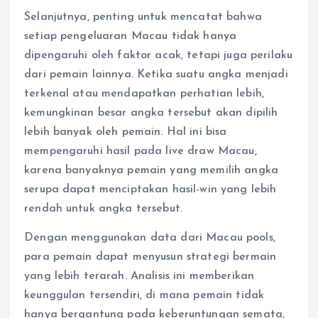
Selanjutnya, penting untuk mencatat bahwa
setiap pengeluaran Macau tidak hanya
dipengaruhi oleh faktor acak, tetapi juga perilaku
dari pemain lainnya. Ketika suatu angka menjadi
terkenal atau mendapatkan perhatian lebih,
kemungkinan besar angka tersebut akan dipilih
lebih banyak oleh pemain. Hal ini bisa
mempengaruhi hasil pada live draw Macau,
karena banyaknya pemain yang memilih angka
serupa dapat menciptakan hasil-win yang lebih
rendah untuk angka tersebut.
Dengan menggunakan data dari Macau pools,
para pemain dapat menyusun strategi bermain
yang lebih terarah. Analisis ini memberikan
keunggulan tersendiri, di mana pemain tidak
hanya bergantung pada keberuntungan semata,