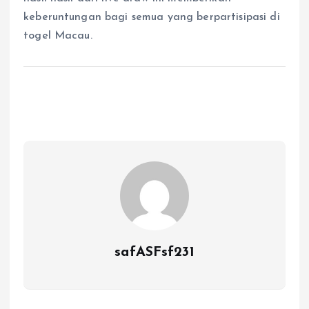
keberuntungan bagi semua yang berpartisipasi di
togel Macau.
safASFsf231