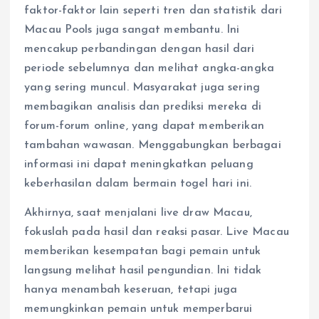
faktor-faktor lain seperti tren dan statistik dari
Macau Pools juga sangat membantu. Ini
mencakup perbandingan dengan hasil dari
periode sebelumnya dan melihat angka-angka
yang sering muncul. Masyarakat juga sering
membagikan analisis dan prediksi mereka di
forum-forum online, yang dapat memberikan
tambahan wawasan. Menggabungkan berbagai
informasi ini dapat meningkatkan peluang
keberhasilan dalam bermain togel hari ini.
Akhirnya, saat menjalani live draw Macau,
fokuslah pada hasil dan reaksi pasar. Live Macau
memberikan kesempatan bagi pemain untuk
langsung melihat hasil pengundian. Ini tidak
hanya menambah keseruan, tetapi juga
memungkinkan pemain untuk memperbarui