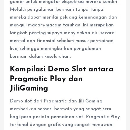
gamer untuk mengatur ekspektasi mereka sendiri.
Melalui pengalaman bermain tanpa tanpa,
mereka dapat menilai peluang kemenangan dan
menguji macam-macam taruhan. Ini merupakan
langkah penting supaya menyiapkan diri secara
mental dan finansial sebelum masuk permainan
live, sehingga meningkatkan pengalaman
bermain dalam keseluruhan.
Kompilasi Demo Slot antara
Pragmatic Play dan
JiliGaming
Demo slot dari Pragmatic dan Jili Gaming
memberikan sensasi bermain yang sangat seru
bagi para pecinta permainan slot. Pragmatic Play
terkenal dengan grafis yang sangat menawan