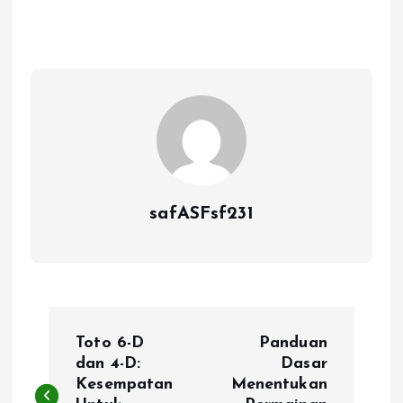
safASFsf231
P
Toto 6-D
Panduan
o
dan 4-D:
Dasar
Kesempatan
Menentukan