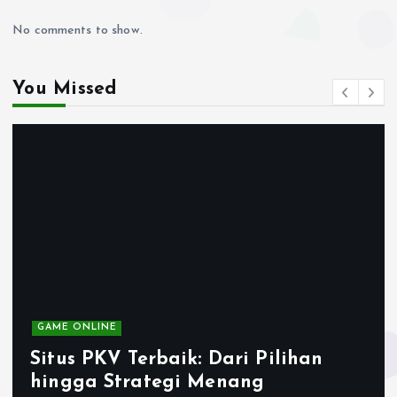
No comments to show.
You Missed
GAME ONLINE
Situs PKV Terbaik: Dari Pilihan
hingga Strategi Menang