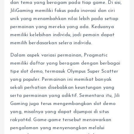
dan tema yang beragam pada tiap game. Di sisi,
JiliGaming memiliki fokus pada inovasi dan ciri
unik yang menambahkan nilai lebih pada setiap
permainan yang mereka yang ada. Keduanya
memiliki kelebihan individu, jadi pemain dapat
memilih berdasarkan selera individu.
Dalam aspek variasi permainan, Pragmatic
memiliki daftar yang beragam dengan berbagai
tipe slot demo, termasuk Olympus Super Scatter
yang populer. Permainan ini memikat banyak
sekali perhatian disebabkan keuntungan yang
serta permainan yang adiktif. Sementara itu, Jili
Gaming juga terus mengembangkan slot demo
yang, misalnya yang dapat dijumpai di situs
rakyat4d. Game-game tersebut menawarkan
pengalaman yang menyenangkan melalui