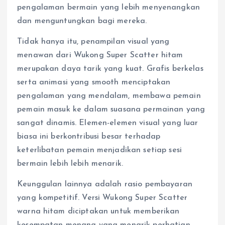
pengalaman bermain yang lebih menyenangkan
dan menguntungkan bagi mereka.
Tidak hanya itu, penampilan visual yang
menawan dari Wukong Super Scatter hitam
merupakan daya tarik yang kuat. Grafis berkelas
serta animasi yang smooth menciptakan
pengalaman yang mendalam, membawa pemain
pemain masuk ke dalam suasana permainan yang
sangat dinamis. Elemen-elemen visual yang luar
biasa ini berkontribusi besar terhadap
keterlibatan pemain menjadikan setiap sesi
bermain lebih lebih menarik.
Keunggulan lainnya adalah rasio pembayaran
yang kompetitif. Versi Wukong Super Scatter
warna hitam diciptakan untuk memberikan