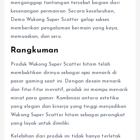
menganggap tantangan tersebut bagian dari
kesenangan permainan. Secara keseluruhan,
Demo Wukong Super Scatter gelap sukses
memberikan pengalaman bermain yang kaya,
memuaskan, dan seru.
Rangkuman
Produk Wukong Super Scatter hitam telah
membuktikan dirinya sebagai opsi menarik di
pasar gaming saat ini. Dengan desain menarik
dan fitur-fitur inovatif, produk ini mampu menarik
minat para gamer. Kombinasi antara estetika
yang elegan dan kinerja yang tinggi menjadikan
Wukong Super Scatter hitam sebagai perangkat
yang layak untuk dimiliki.
Kelebihan dari produk ini tidak hanya terletak