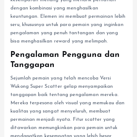
kesempatan menang yang menarik perhatian
dengan kombinasi yang menghasilkan
keuntungan. Elemen ini membuat permainan lebih
seru, khususnya untuk para pemain yang inginkan
pengalaman yang penuh tantangan dan yang
bisa menghasilkan reward yang melimpah.
Pengalaman Pengguna dan
Tanggapan
Sejumlah pemain yang telah mencoba Versi
Wukong Super Scatter gelap menyampaikan
tanggapan baik tentang pengalaman mereka.
Mereka terpesona oleh visual yang memukau dan
kualitas yang sangat menyeluruh, membuat
permainan menjadi nyata. Fitur scatter yang
ditawarkan memungkinkan para pemain untuk
mendapatkan kesempatan yang lebih besar