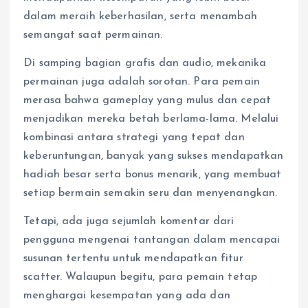
dalam meraih keberhasilan, serta menambah
semangat saat permainan.
Di samping bagian grafis dan audio, mekanika
permainan juga adalah sorotan. Para pemain
merasa bahwa gameplay yang mulus dan cepat
menjadikan mereka betah berlama-lama. Melalui
kombinasi antara strategi yang tepat dan
keberuntungan, banyak yang sukses mendapatkan
hadiah besar serta bonus menarik, yang membuat
setiap bermain semakin seru dan menyenangkan.
Tetapi, ada juga sejumlah komentar dari
pengguna mengenai tantangan dalam mencapai
susunan tertentu untuk mendapatkan fitur
scatter. Walaupun begitu, para pemain tetap
menghargai kesempatan yang ada dan