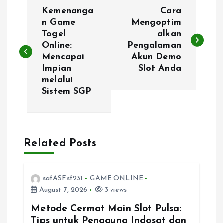
P
Kemenanga
Cara
o
n Game
Mengoptim
Togel
alkan
Online:
Pengalaman
s
Mencapai
Akun Demo
Impian
Slot Anda
t
melalui
Sistem SGP
n
a
Related Posts
v
i
safASFsf231
GAME ONLINE
August 7, 2026
3 views
g
Metode Cermat Main Slot Pulsa:
a
Tips untuk Pengguna Indosat dan