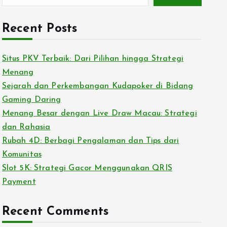
Recent Posts
Situs PKV Terbaik: Dari Pilihan hingga Strategi
Menang
Sejarah dan Perkembangan Kudapoker di Bidang
Gaming Daring
Menang Besar dengan Live Draw Macau: Strategi
dan Rahasia
Rubah 4D: Berbagi Pengalaman dan Tips dari
Komunitas
Slot 5K: Strategi Gacor Menggunakan QRIS
Payment
Recent Comments