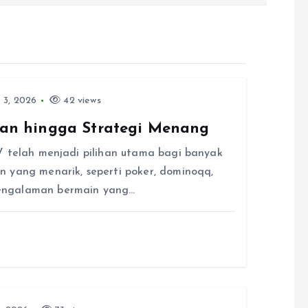
 3, 2026
42 views
ihan hingga Strategi Menang
V telah menjadi pilihan utama bagi banyak
 yang menarik, seperti poker, dominoqq,
engalaman bermain yang…