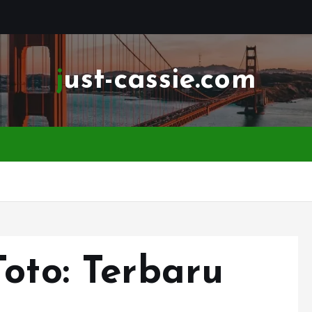
just-cassie.com
oto: Terbaru