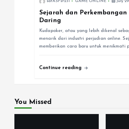
safASFsf231
GAME ONLINE
July 2
t
Sejarah dan Perkembangan
Daring
i
Kudapoker, atau yang lebih dikenal seb
o
menarik dari industri perjudian online.
memberikan cara baru untuk menikmati p
n
Continue reading
You Missed