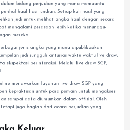
ma dalam bidang perjudian yang mana membantu
ihal hasil hasil undian. Setiap kali hasil yang
ehkan judi untuk melihat angka hasil dengan secara
apat mengalami perasaan lebih ketika menunggu-
ngan mereka.
erbagai jenis angka yang mana dipublikasikan,
mpulan judi sungguh antusias waktu waktu live draw,
 ekspektasi berinteraksi. Melalui live draw SGP,
.
e online menawarkan layanan live draw SGP yang
mberi kepraktisan untuk para pemain untuk mengakses
kan sampai data diumumkan dalam offisial. Oleh
 tetapi juga bagian dari acara perjudian yang
gka Keluar