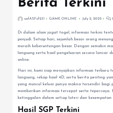
Berita Terkini
safASFsf231
GAME ONLINE
July 2, 2025
Di dalam alam jagat togel, informasi terkini ten
penjudi. Setiap hari, sejumlah besar orang menu
meraih keberuntungan besar. Dengan semakin maju
langsung serta hasil pengeluaran secara lancar da
online.
Hari ini, kami siap menyajikan informasi terbaru 
langsung, rekap hasil 4D, serta berita penting y
yang muncul keluar punya makna tersendiri bagi 
memberikan informasi tercepat serta tepercaya. I
ketinggalan dalam setiap loteri dan kesempatan
Hasil SGP Terkini