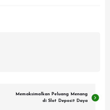
Memaksimalkan Peluang Menang
di Slot Deposit Daya