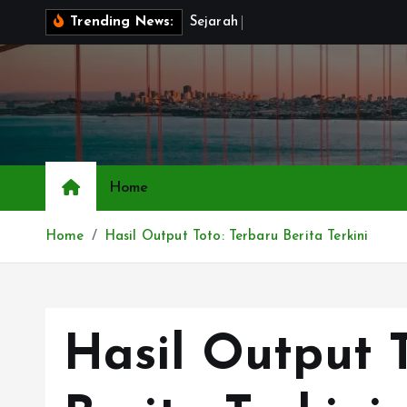
S
S
e
j
a
r
a
h
d
a
n
P
e
Trending News:
k
i
p
t
o
c
o
Home
n
t
Home
Hasil Output Toto: Terbaru Berita Terkini
e
n
t
Hasil Output T