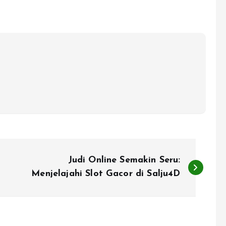
Judi Online Semakin Seru:
Menjelajahi Slot Gacor di Salju4D