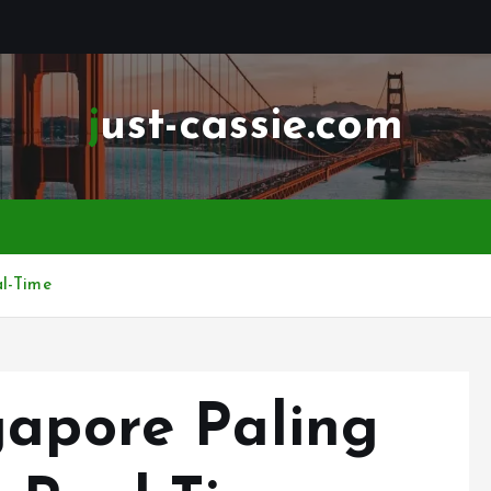
just-cassie.com
al-Time
gapore Paling