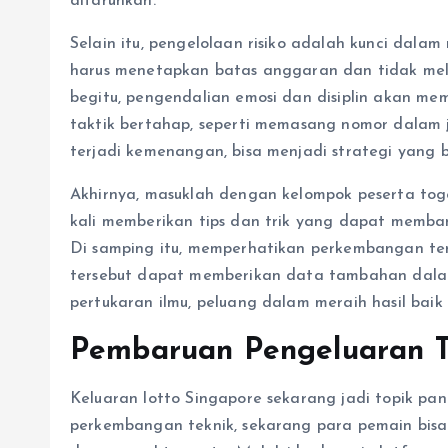
ditaruhkan.
Selain itu, pengelolaan risiko adalah kunci dala
harus menetapkan batas anggaran dan tidak mel
begitu, pengendalian emosi dan disiplin akan m
taktik bertahap, seperti memasang nomor dalam j
terjadi kemenangan, bisa menjadi strategi yang b
Akhirnya, masuklah dengan kelompok peserta toge
kali memberikan tips dan trik yang dapat memban
Di samping itu, memperhatikan perkembangan terk
tersebut dapat memberikan data tambahan dalam
pertukaran ilmu, peluang dalam meraih hasil baik
Pembaruan Pengeluaran T
Keluaran lotto Singapore sekarang jadi topik p
perkembangan teknik, sekarang para pemain bis