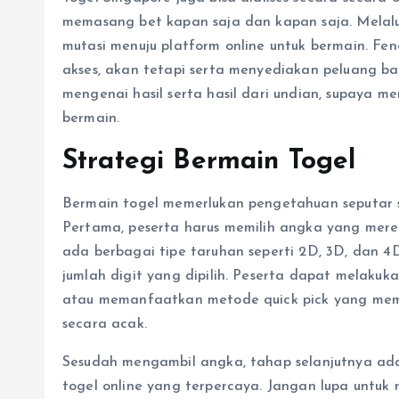
memasang bet kapan saja dan kapan saja. Melalu
mutasi menuju platform online untuk bermain. Fe
akses, akan tetapi serta menyediakan peluang ba
mengenai hasil serta hasil dari undian, supaya m
bermain.
Strategi Bermain Togel
Bermain togel memerlukan pengetahuan seputar s
Pertama, peserta harus memilih angka yang mere
ada berbagai tipe taruhan seperti 2D, 3D, dan 
jumlah digit yang dipilih. Peserta dapat melak
atau memanfaatkan metode quick pick yang mem
secara acak.
Sesudah mengambil angka, tahap selanjutnya ada
togel online yang terpercaya. Jangan lupa untuk m