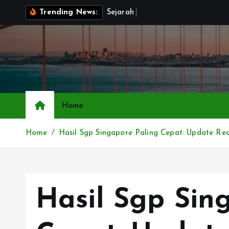
S
S
e
j
a
r
a
h
d
a
n
P
e
r
Trending News:
k
i
p
t
o
c
o
Home
n
t
Home
Hasil Sgp Singapore Paling Cepat: Update Re
e
n
t
Hasil Sgp Sin