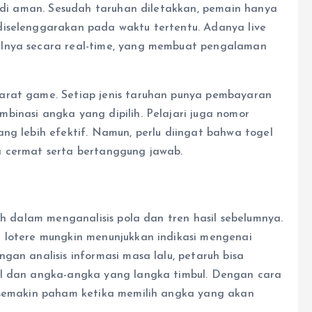
badi aman. Sesudah taruhan diletakkan, pemain hanya
diselenggarakan pada waktu tertentu. Adanya live
ilnya secara real-time, yang membuat pengalaman
arat game. Setiap jenis taruhan punya pembayaran
binasi angka yang dipilih. Pelajari juga nomor
ng lebih efektif. Namun, perlu diingat bahwa togel
a cermat serta bertanggung jawab.
ah dalam menganalisis pola dan tren hasil sebelumnya.
 lotere mungkin menunjukkan indikasi mengenai
gan analisis informasi masa lalu, petaruh bisa
ul dan angka-angka yang langka timbul. Dengan cara
h semakin paham ketika memilih angka yang akan