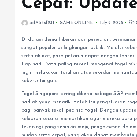
Cepat: Update
safASFsf231
GAME ONLINE
July 9, 2025
Di dalam dunia hiburan dan perjudian, permainan
sangat populer di lingkungan publik. Melalui ke
serta akurat, para petaruh dapat dengan lancar 
tiap hari. Data paling recent mengenai togel SG
ingin melakukan taruhan atau sekedar memanta
keberuntungan.
Togel Singapore, sering dikenal sebaga SGP, m
hadiah yang menarik. Entah itu pengeluaran togel
bagi banyak sekali pecinta togel. Dengan update
keluaran secara, memastikan agar mereka para p
teknologi yang semakin maju, pengaksesan dalam
mudah serta cepat, yang akan dapat membantu