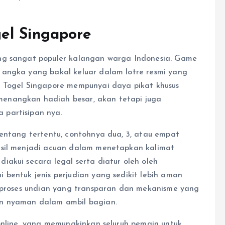
el Singapore
ng sangat populer kalangan warga Indonesia. Game
 angka yang bakal keluar dalam lotre resmi yang
n Togel Singapore mempunyai daya pikat khusus
enangkan hadiah besar, akan tetapi juga
 partisipan nya.
rentang tertentu, contohnya dua, 3, atau empat
asil menjadi acuan dalam menetapkan kalimat
akui secara legal serta diatur oleh oleh
 bentuk jenis perjudian yang sedikit lebih aman
i proses undian yang transparan dan mekanisme yang
an nyaman dalam ambil bagian.
online, yang memungkinkan seluruh pemain untuk