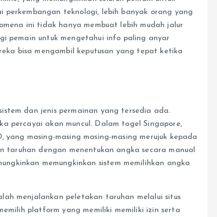
i perkembangan teknologi, lebih banyak orang yang
nomena ini tidak hanya membuat lebih mudah jalur
gi pemain untuk mengetahui info paling anyar
ereka bisa mengambil keputusan yang tepat ketika
istem dan jenis permainan yang tersedia ada.
ka percayai akan muncul. Dalam togel Singapore,
4D, yang masing-masing masing-masing merujuk kepada
ukan taruhan dengan menentukan angka secara manual
ungkinkan memungkinkan sistem memilihkan angka
lah menjalankan peletakan taruhan melalui situs
emilih platform yang memiliki memiliki izin serta