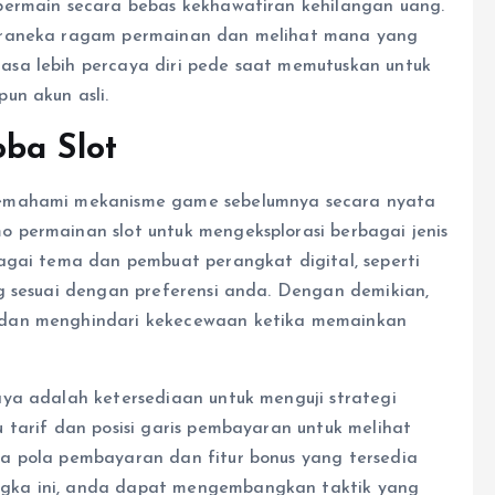
bermain secara bebas kekhawatiran kehilangan uang.
beraneka ragam permainan dan melihat mana yang
sa lebih percaya diri pede saat memutuskan untuk
un akun asli.
oba Slot
memahami mekanisme game sebelumnya secara nyata
 permainan slot untuk mengeksplorasi berbagai jenis
agai tema dan pembuat perangkat digital, seperti
g sesuai dengan preferensi anda. Dengan demikian,
 dan menghindari kekecewaan ketika memainkan
ya adalah ketersediaan untuk menguji strategi
 tarif dan posisi garis pembayaran untuk melihat
a pola pembayaran dan fitur bonus yang tersedia
gka ini, anda dapat mengembangkan taktik yang