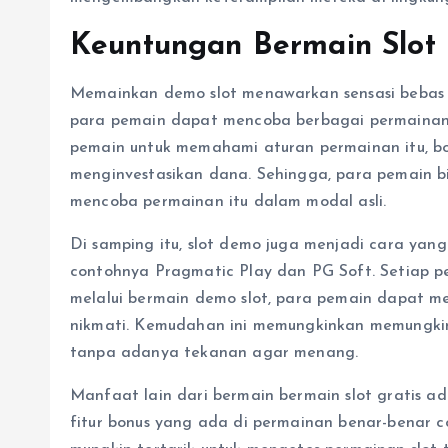
Keuntungan Bermain Slo
Memainkan demo slot menawarkan sensasi bebas 
para pemain dapat mencoba berbagai permainan s
pemain untuk memahami aturan permainan itu, bon
menginvestasikan dana. Sehingga, para pemain b
mencoba permainan itu dalam modal asli.
Di samping itu, slot demo juga menjadi cara y
contohnya Pragmatic Play dan PG Soft. Setiap pe
melalui bermain demo slot, para pemain dapat 
nikmati. Kemudahan ini memungkinkan memungkin
tanpa adanya tekanan agar menang.
Manfaat lain dari bermain bermain slot gratis 
fitur bonus yang ada di permainan benar-benar 