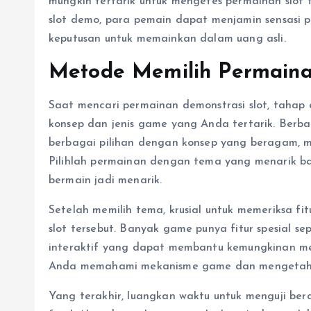
mungkin tertarik untuk mengetes permainan slot 
slot demo, para pemain dapat menjamin sensasi
keputusan untuk memainkan dalam uang asli.
Metode Memilih Permaina
Saat mencari permainan demonstrasi slot, taha
konsep dan jenis game yang Anda tertarik. Berb
berbagai pilihan dengan konsep yang beragam, mu
Pilihlah permainan dengan tema yang menarik b
bermain jadi menarik.
Setelah memilih tema, krusial untuk memeriksa fi
slot tersebut. Banyak game punya fitur spesial sep
interaktif yang dapat membantu kemungkinan me
Anda memahami mekanisme game dan mengetahui j
Yang terakhir, luangkan waktu untuk menguji ber