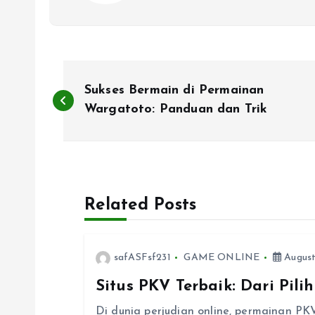
P
Sukses Bermain di Permainan
o
Wargatoto: Panduan dan Trik
s
t
Related Posts
n
safASFsf231
GAME ONLINE
August
a
Situs PKV Terbaik: Dari Pil
Di dunia perjudian online, permainan PK