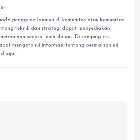
g.
ada pengguna lainnya di komunitas atau komunitas
ntang teknik dan strategi dapat menyediakan
rmainan secara lebih dalam. Di samping itu,
apat mengetahui informasi tentang permainan uji
ijajal.