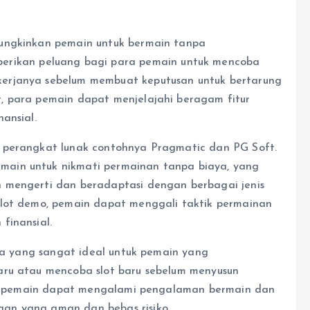
mungkinkan pemain untuk bermain tanpa
erikan peluang bagi para pemain untuk mencoba
erjanya sebelum membuat keputusan untuk bertarung
, para pemain dapat menjelajahi beragam fitur
ansial.
 perangkat lunak contohnya Pragmatic dan PG Soft.
ain untuk nikmati permainan tanpa biaya, yang
 mengerti dan beradaptasi dengan berbagai jenis
slot demo, pemain dapat menggali taktik permainan
finansial.
ana yang sangat ideal untuk pemain yang
aru atau mencoba slot baru sebelum menyusun
ini, pemain dapat mengalami pengalaman bermain dan
an yang aman dan bebas risiko.