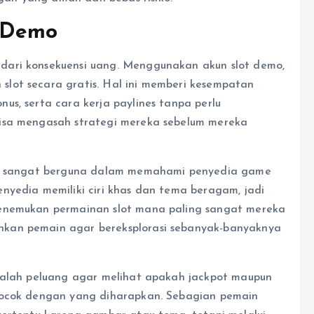
t Demo
dari konsekuensi uang. Menggunakan akun slot demo,
lot secara gratis. Hal ini memberi kesempatan
us, serta cara kerja paylines tanpa perlu
isa mengasah strategi mereka sebelum mereka
ang sangat berguna dalam memahami penyedia game
nyedia memiliki ciri khas dan tema beragam, jadi
menemukan permainan slot mana paling sangat mereka
kan pemain agar bereksplorasi sebanyak-banyaknya
adalah peluang agar melihat apakah jackpot maupun
cocok dengan yang diharapkan. Sebagian pemain