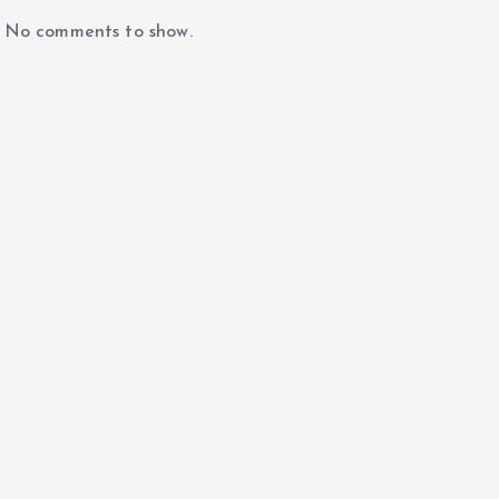
No comments to show.