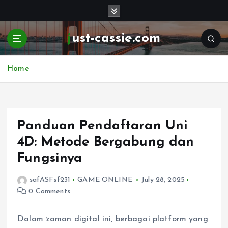
S
k
i
just-cassie.com
p
t
o
Home
c
o
n
t
e
Panduan Pendaftaran Uni
n
4D: Metode Bergabung dan
t
Fungsinya
safASFsf231
GAME ONLINE
July 28, 2025
0 Comments
Dalam zaman digital ini, berbagai platform yang