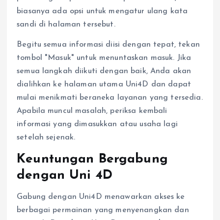
biasanya ada opsi untuk mengatur ulang kata
sandi di halaman tersebut.
Begitu semua informasi diisi dengan tepat, tekan
tombol "Masuk" untuk menuntaskan masuk. Jika
semua langkah diikuti dengan baik, Anda akan
dialihkan ke halaman utama Uni4D dan dapat
mulai menikmati beraneka layanan yang tersedia.
Apabila muncul masalah, periksa kembali
informasi yang dimasukkan atau usaha lagi
setelah sejenak.
Keuntungan Bergabung
dengan Uni 4D
Gabung dengan Uni4D menawarkan akses ke
berbagai permainan yang menyenangkan dan