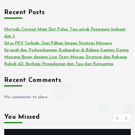
Recent Posts
Metode Cermat Main Slot Pulsa: Tips untuk Pengguna Indosat
dan 3
Situs PKV Terbaik: Dari Pilihan hingga Strategi Menang
Sejarah dan Perkembangan Kudapoker di Bidang Gaming Daring
Menang Besar dengan Live Draw Macau: Strategi dan Rahasia
Rubah 4D: Berbagi Pengalaman dan Tips dari Komunitas
Recent Comments
No comments to show.
You Missed