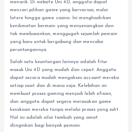
menarik. Di website Uni 4D, anggota dapat
mencari pilihan game yang bervariasi, mulai
lotere hingga game casino. Ini menghadirkan
kenikmatan bermain yang menyenangkan dan
tak membosankan, menggugah sejumlah pemain
yang baru untuk bergabung dan mencoba
peruntungannya.
Salah satu keuntungan lainnya adalah fitur
masuk Uni 4D yang mudah dan cepat. Anggota
dapat secara mudah mengakses account mereka
setiap saat dan di mana saja. Kelebihan ini
membuat proses gaming menjadi lebih efisien,
dan anggota dapat segera merasakan game
kesukaan mereka tanpa melalui proses yang sulit.
Hal ini adalah nilai tambah yang amat
diinginkan bagi banyak pemain.