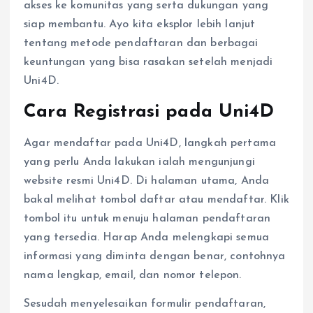
akses ke komunitas yang serta dukungan yang
siap membantu. Ayo kita eksplor lebih lanjut
tentang metode pendaftaran dan berbagai
keuntungan yang bisa rasakan setelah menjadi
Uni4D.
Cara Registrasi pada Uni4D
Agar mendaftar pada Uni4D, langkah pertama
yang perlu Anda lakukan ialah mengunjungi
website resmi Uni4D. Di halaman utama, Anda
bakal melihat tombol daftar atau mendaftar. Klik
tombol itu untuk menuju halaman pendaftaran
yang tersedia. Harap Anda melengkapi semua
informasi yang diminta dengan benar, contohnya
nama lengkap, email, dan nomor telepon.
Sesudah menyelesaikan formulir pendaftaran,