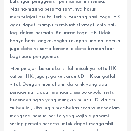
kalangan penggemar permainan ini semua.
Masing-masing peserta tentunya harus
mempelajari berita terkini tentang hasil togel HK
agar dapat mampu membuat strategi lebih baik
lagi dalam bermain. Keluaran togel HK tidak
hanya berisi angka-angka rekapan undian, namun
juga data hk serta beraneka data bermanfaat
bagi para penggemar.
Mempelajari beraneka istilah misalnya lotto HK,
output HK, juga juga keluaran 6D HK sangatlah
vital. Dengan memahami data hk yang ada,
penggemar dapat menganalisis pola-pola serta
kecenderungan yang mungkin muncul. Di dalam
tulisan ini, kita ingin membahas secara mendalam
mengenai semua berita yang wajib dipahami
setiap pemain peserta untuk dapat mengambil