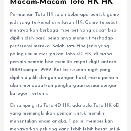
Macam-Macam Toto HK HK
Permainan Toto HK ialah beberapa bentuk game
judi yang terkenal di wilayah HK. Game tersebut
menawarkan berbagai tipe bet yang dapat bisa
dipilih oleh para pemainnya menurut terhadap
preferensi mereka. Salah satu tipe jenis yang
paling umum merupakan Toto 4D HK, di mana
pemain pemain bisa memilih empat digit antara
0000 sampai 9999. Ketika susunan digit yang
dipilih dipilih dengan dengan hasil, maka pemain
akan mendapatkan penghargaan sesuai dengan
kategori tertentu.
Di samping itu Toto 4D HK, ada pula Toto HK 6D
yang memungkinkan pemain untuk memilih
menentukan enam angka. Tipe ini memberikan
menawarkan peluang yang lebih lebih besar untuk