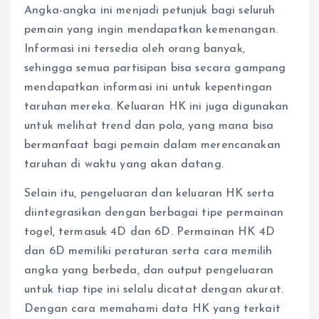
Angka-angka ini menjadi petunjuk bagi seluruh
pemain yang ingin mendapatkan kemenangan.
Informasi ini tersedia oleh orang banyak,
sehingga semua partisipan bisa secara gampang
mendapatkan informasi ini untuk kepentingan
taruhan mereka. Keluaran HK ini juga digunakan
untuk melihat trend dan pola, yang mana bisa
bermanfaat bagi pemain dalam merencanakan
taruhan di waktu yang akan datang.
Selain itu, pengeluaran dan keluaran HK serta
diintegrasikan dengan berbagai tipe permainan
togel, termasuk 4D dan 6D. Permainan HK 4D
dan 6D memiliki peraturan serta cara memilih
angka yang berbeda, dan output pengeluaran
untuk tiap tipe ini selalu dicatat dengan akurat.
Dengan cara memahami data HK yang terkait