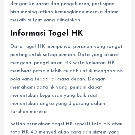
dengan keluaran dan pengeluaran, partisipan
bisa meningkatkan kemungkinan mereka dalam
meraih output yang diinginkan.
Informasi Togel HK
Data togel HK mempunyai peranan yang sangat
penting untuk setiap pemain. Data yang akurat
mengenai pengeluaran HK serta keluaran HK
membuat pemain lebih mudah untuk menganalisis
pola yang terjadi di masa depan. Dengan
memahami data hk yang, pemain dapat
menentukan keputusan yang baik saat
menentukan angka yang dipasang dalam
taruhan mereka.
Setiap permainan togel HK seperti toto HK atau
toto HK 4D menyediakan cara dan sistem yang