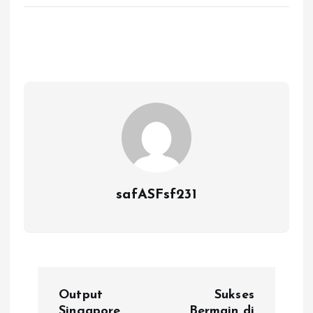
safASFsf231
P
Output
Sukses
Singapore
Bermain di