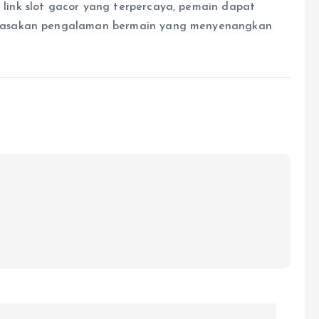
ink slot gacor yang terpercaya, pemain dapat
rasakan pengalaman bermain yang menyenangkan