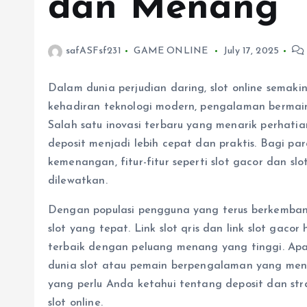
dan Menang
safASFsf231
GAME ONLINE
July 17, 2025
Dalam dunia perjudian daring, slot online semak
kehadiran teknologi modern, pengalaman bermain
Salah satu inovasi terbaru yang menarik perhati
deposit menjadi lebih cepat dan praktis. Bagi 
kemenangan, fitur-fitur seperti slot gacor dan s
dilewatkan.
Dengan populasi pengguna yang terus berkemban
slot yang tepat. Link slot qris dan link slot gaco
terbaik dengan peluang menang yang tinggi. Ap
dunia slot atau pemain berpengalaman yang menc
yang perlu Anda ketahui tentang deposit dan s
slot online.