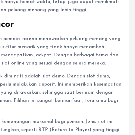
dak hanya hemat waktu, tetapi juga dapat menikmati
n peluang menang yang lebih tinggi.
cor
gan pemain karena menawarkan peluang menang yang
itur-fitur menarik yang tidak hanya menambah
n mendapatkan jackpot. Dengan berbagai tema dan
ot online yang sesuai dengan selera mereka.
ak diminati adalah slot demo. Dengan slot demo,
perlu melakukan deposit. Ini memberikan kesempatan
ur yang ditawarkan, sehingga saat bermain dengan
aman. Pilihan ini sangat bermanfaat, terutama bagi
n kemenangan maksimal bagi pemain. Jenis slot ini
tungkan, seperti RTP (Return to Player) yang tinggi