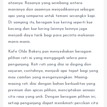
atasnya. Rasanya yang seimbang antara
manisnya dan asamnya menjadikannya sebagai
opsi yang sempurna untuk temani secangkir kopi.
Di samping itu, beragam kue kering seperti kue
kacang dan kue kering lainnya lainnya juga
menjadi daya tarik bagi para pecinta makanan
manis manis.
Kafe Olde Bakery pun menyediakan beragam
pilihan roti isi yang menggugah selera para
pengunjung. Roti roti yang diisi isi daging dan
sayuran, contohnya, menjadi opsi tepat bagi yang
mau camilan yang mengenyangkan. Masing-
masing roti diisi dengan bahan berkualitas yang
premium dan spices pilihan, menciptakan sensasi
cita rasa yang unik. Dengan beragam pilihan ini,
setiap pengunjung dapat menikmati percikan cita