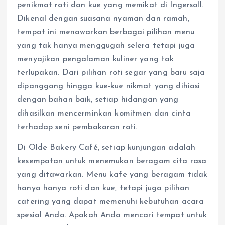
penikmat roti dan kue yang memikat di Ingersoll.
Dikenal dengan suasana nyaman dan ramah,
tempat ini menawarkan berbagai pilihan menu
yang tak hanya menggugah selera tetapi juga
menyajikan pengalaman kuliner yang tak
terlupakan. Dari pilihan roti segar yang baru saja
dipanggang hingga kue-kue nikmat yang dihiasi
dengan bahan baik, setiap hidangan yang
dihasilkan mencerminkan komitmen dan cinta
terhadap seni pembakaran roti.
Di Olde Bakery Café, setiap kunjungan adalah
kesempatan untuk menemukan beragam cita rasa
yang ditawarkan. Menu kafe yang beragam tidak
hanya hanya roti dan kue, tetapi juga pilihan
catering yang dapat memenuhi kebutuhan acara
spesial Anda. Apakah Anda mencari tempat untuk