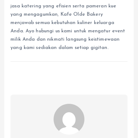
jasa katering yang efisien serta pameran kue
yang mengagumkan, Kafe Olde Bakery
menjawab semua kebutuhan kuliner keluarga
Anda. Ayo hubungi us kami untuk mengatur event
milik Anda dan nikmati langsung keistimewaan
yang kami sediakan dalam setiap gigitan.