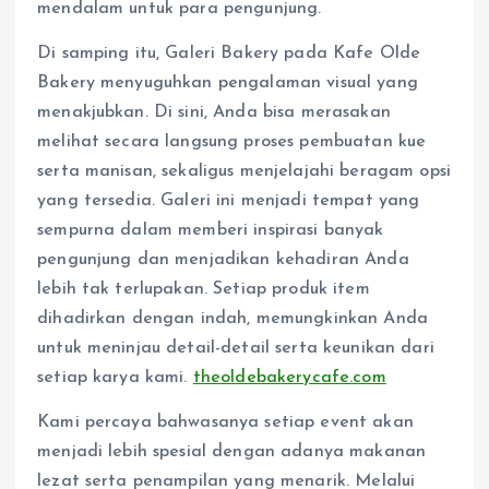
mendalam untuk para pengunjung.
Di samping itu, Galeri Bakery pada Kafe Olde
Bakery menyuguhkan pengalaman visual yang
menakjubkan. Di sini, Anda bisa merasakan
melihat secara langsung proses pembuatan kue
serta manisan, sekaligus menjelajahi beragam opsi
yang tersedia. Galeri ini menjadi tempat yang
sempurna dalam memberi inspirasi banyak
pengunjung dan menjadikan kehadiran Anda
lebih tak terlupakan. Setiap produk item
dihadirkan dengan indah, memungkinkan Anda
untuk meninjau detail-detail serta keunikan dari
setiap karya kami.
theoldebakerycafe.com
Kami percaya bahwasanya setiap event akan
menjadi lebih spesial dengan adanya makanan
lezat serta penampilan yang menarik. Melalui