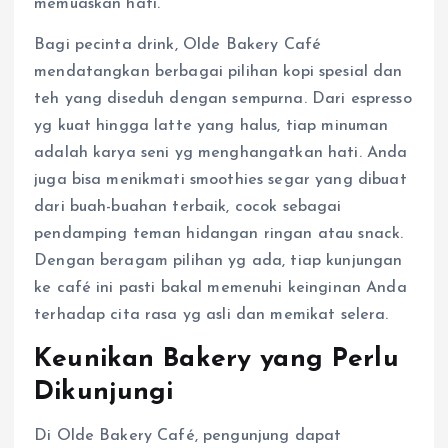
memuaskan hati.
Bagi pecinta drink, Olde Bakery Café
mendatangkan berbagai pilihan kopi spesial dan
teh yang diseduh dengan sempurna. Dari espresso
yg kuat hingga latte yang halus, tiap minuman
adalah karya seni yg menghangatkan hati. Anda
juga bisa menikmati smoothies segar yang dibuat
dari buah-buahan terbaik, cocok sebagai
pendamping teman hidangan ringan atau snack.
Dengan beragam pilihan yg ada, tiap kunjungan
ke café ini pasti bakal memenuhi keinginan Anda
terhadap cita rasa yg asli dan memikat selera.
Keunikan Bakery yang Perlu
Dikunjungi
Di Olde Bakery Café, pengunjung dapat