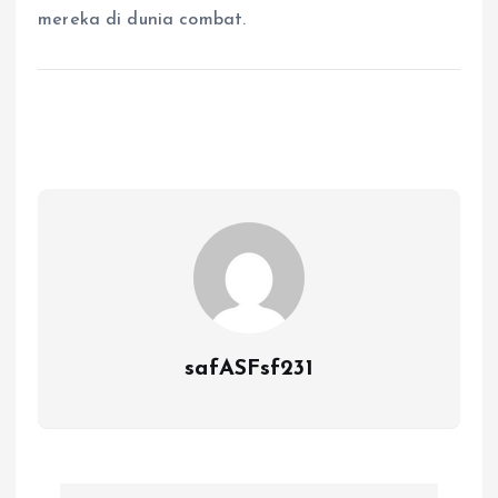
mereka di dunia combat.
safASFsf231