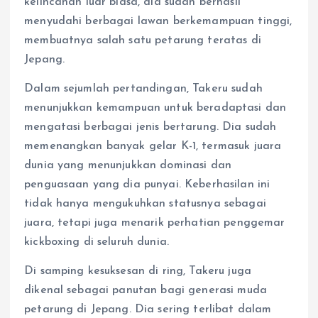
kelincahan luar biasa, dia sudah berhasil
menyudahi berbagai lawan berkemampuan tinggi,
membuatnya salah satu petarung teratas di
Jepang.
Dalam sejumlah pertandingan, Takeru sudah
menunjukkan kemampuan untuk beradaptasi dan
mengatasi berbagai jenis bertarung. Dia sudah
memenangkan banyak gelar K-1, termasuk juara
dunia yang menunjukkan dominasi dan
penguasaan yang dia punyai. Keberhasilan ini
tidak hanya mengukuhkan statusnya sebagai
juara, tetapi juga menarik perhatian penggemar
kickboxing di seluruh dunia.
Di samping kesuksesan di ring, Takeru juga
dikenal sebagai panutan bagi generasi muda
petarung di Jepang. Dia sering terlibat dalam