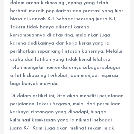
dalam arena kickboxing Jepang yang telah
berhasil meraih popularitas dan prestasi yang luar
biasa di kancah K-1. Sebagai seorang juara K-1,
Takeru tidak hanya dikenal karena
kemampuannya di atas ring, melainkan juga
karena dedikasinya dan kerja keras yang ia
perlihatkan sepanjang lintasan kariernya. Melalui
usaha dan latihan yang tidak kenal lelah, ia
telah mengukir nomenklaturnya sebagai sebagai
atlet kickboxing terhebat, dan menjadi inspirasi
bagi banyak individu.
Di dalam artikel ini, kita akan meneliti perjalanan
perjalanan Takeru Segawa, mulai dari permulaan
karirnya, rintangan yang dihadapi, hingga
kulminasi kesuksesan yang ia nikmati sebagai
juara K-1. Kami juga akan melihat rekam jejak