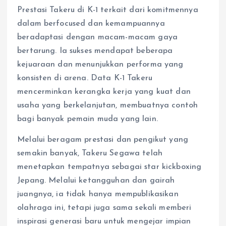
Prestasi Takeru di K-1 terkait dari komitmennya
dalam berfocused dan kemampuannya
beradaptasi dengan macam-macam gaya
bertarung. Ia sukses mendapat beberapa
kejuaraan dan menunjukkan performa yang
konsisten di arena. Data K-1 Takeru
mencerminkan kerangka kerja yang kuat dan
usaha yang berkelanjutan, membuatnya contoh
bagi banyak pemain muda yang lain.
Melalui beragam prestasi dan pengikut yang
semakin banyak, Takeru Segawa telah
menetapkan tempatnya sebagai star kickboxing
Jepang. Melalui ketangguhan dan gairah
juangnya, ia tidak hanya mempublikasikan
olahraga ini, tetapi juga sama sekali memberi
inspirasi generasi baru untuk mengejar impian