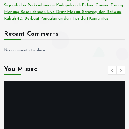
Sejarah dan Perkembangan Kudapoker di Bidang Gaming Daring
Menang Besar dengan Live Draw Macau: Strategi dan Rahasia
Rubah 4D: Berbagi Pengalaman dan Tips dari Komunitas
Recent Comments
No comments to show.
You Missed