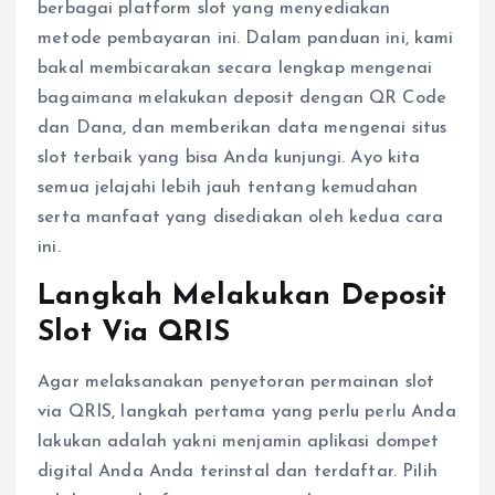
berbagai platform slot yang menyediakan
metode pembayaran ini. Dalam panduan ini, kami
bakal membicarakan secara lengkap mengenai
bagaimana melakukan deposit dengan QR Code
dan Dana, dan memberikan data mengenai situs
slot terbaik yang bisa Anda kunjungi. Ayo kita
semua jelajahi lebih jauh tentang kemudahan
serta manfaat yang disediakan oleh kedua cara
ini.
Langkah Melakukan Deposit
Slot Via QRIS
Agar melaksanakan penyetoran permainan slot
via QRIS, langkah pertama yang perlu perlu Anda
lakukan adalah yakni menjamin aplikasi dompet
digital Anda Anda terinstal dan terdaftar. Pilih