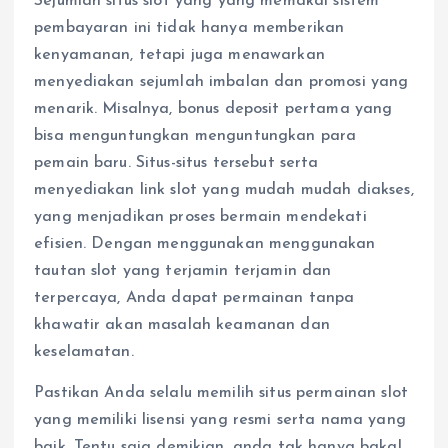
Sejumlah situs slot yang yang memakai sistem
pembayaran ini tidak hanya memberikan
kenyamanan, tetapi juga menawarkan
menyediakan sejumlah imbalan dan promosi yang
menarik. Misalnya, bonus deposit pertama yang
bisa menguntungkan menguntungkan para
pemain baru. Situs-situs tersebut serta
menyediakan link slot yang mudah mudah diakses,
yang menjadikan proses bermain mendekati
efisien. Dengan menggunakan menggunakan
tautan slot yang terjamin terjamin dan
terpercaya, Anda dapat permainan tanpa
khawatir akan masalah keamanan dan
keselamatan.
Pastikan Anda selalu memilih situs permainan slot
yang memiliki lisensi yang resmi serta nama yang
baik. Tentu saja demikian, anda tak hanya bakal