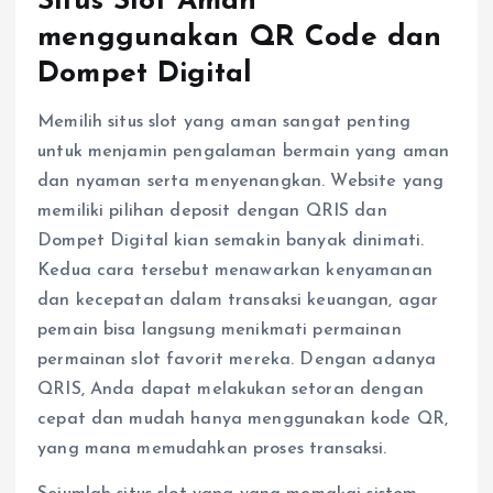
Situs Slot Aman
menggunakan QR Code dan
Dompet Digital
Memilih situs slot yang aman sangat penting
untuk menjamin pengalaman bermain yang aman
dan nyaman serta menyenangkan. Website yang
memiliki pilihan deposit dengan QRIS dan
Dompet Digital kian semakin banyak dinimati.
Kedua cara tersebut menawarkan kenyamanan
dan kecepatan dalam transaksi keuangan, agar
pemain bisa langsung menikmati permainan
permainan slot favorit mereka. Dengan adanya
QRIS, Anda dapat melakukan setoran dengan
cepat dan mudah hanya menggunakan kode QR,
yang mana memudahkan proses transaksi.