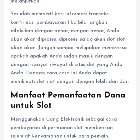
melanjutkan
Sesudah memverifikasi informasi transaksi
konfirmasi pembayaran Jika bila langkah
dilakukan dengan benar, dengan benar, Anda
akan akan diproses, diproses, saldo akun slot slot
akan akan. Jangan sampai melupakan memeriksa
apakah apakah Anda sudah masuk dengan
dengan riwayat riwayat di situs slot yang Anda
Anda. Dengan cara cara ini Anda dapat
menikmati slot slot dengan dengan lebih dan dan
Manfaat Pemanfaatan Dana
untuk Slot
Menggunakan Uang Elektronik sebagai cara
pembayaran di permainan slot memberikan
sejumlah kenyamanan untuk para pemain.