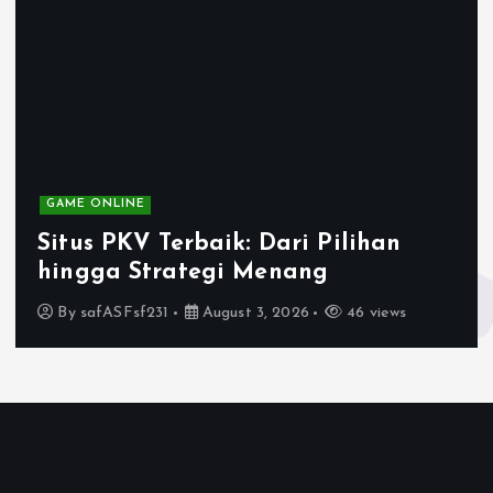
GAME ONLINE
Situs PKV Terbaik: Dari Pilihan
hingga Strategi Menang
By
safASFsf231
August 3, 2026
46 views