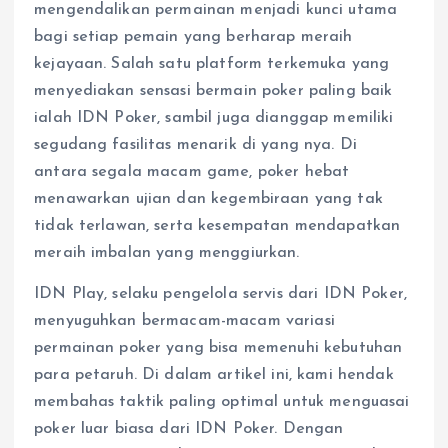
mengendalikan permainan menjadi kunci utama
bagi setiap pemain yang berharap meraih
kejayaan. Salah satu platform terkemuka yang
menyediakan sensasi bermain poker paling baik
ialah IDN Poker, sambil juga dianggap memiliki
segudang fasilitas menarik di yang nya. Di
antara segala macam game, poker hebat
menawarkan ujian dan kegembiraan yang tak
tidak terlawan, serta kesempatan mendapatkan
meraih imbalan yang menggiurkan.
IDN Play, selaku pengelola servis dari IDN Poker,
menyuguhkan bermacam-macam variasi
permainan poker yang bisa memenuhi kebutuhan
para petaruh. Di dalam artikel ini, kami hendak
membahas taktik paling optimal untuk menguasai
poker luar biasa dari IDN Poker. Dengan