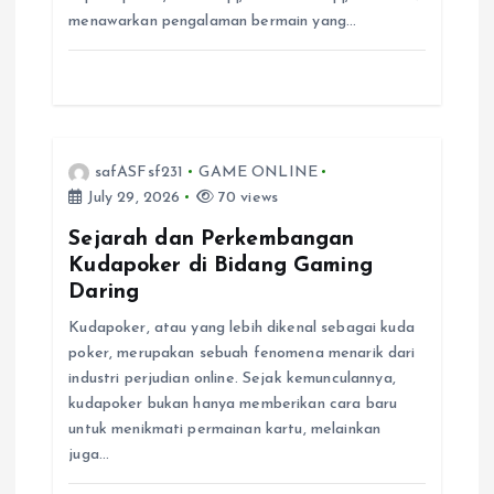
menawarkan pengalaman bermain yang…
o
n
safASFsf231
GAME ONLINE
July 29, 2026
70 views
Sejarah dan Perkembangan
Kudapoker di Bidang Gaming
Daring
Kudapoker, atau yang lebih dikenal sebagai kuda
poker, merupakan sebuah fenomena menarik dari
industri perjudian online. Sejak kemunculannya,
kudapoker bukan hanya memberikan cara baru
untuk menikmati permainan kartu, melainkan
juga…