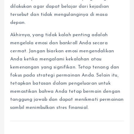
dilakukan agar dapat belajar dari kejadian
tersebut dan tidak mengulanginya di masa
depan.
Akhirnya, yang tidak kalah penting adalah
mengelola emosi dan bankroll Anda secara
cermat. Jangan biarkan emosi mengendalikan
Anda ketika mengalami kekalahan atau
kemenangan yang signifikan. Tetap tenang dan
fokus pada strategi permainan Anda. Selain itu,
tetapkan batasan dalam pengeluaran untuk
memastikan bahwa Anda tetap bermain dengan
tanggung jawab dan dapat menikmati permainan
sambil menimbulkan stres finansial.