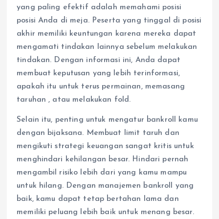
yang paling efektif adalah memahami posisi
posisi Anda di meja. Peserta yang tinggal di posisi
akhir memiliki keuntungan karena mereka dapat
mengamati tindakan lainnya sebelum melakukan
tindakan. Dengan informasi ini, Anda dapat
membuat keputusan yang lebih terinformasi,
apakah itu untuk terus permainan, memasang
taruhan , atau melakukan fold.
Selain itu, penting untuk mengatur bankroll kamu
dengan bijaksana. Membuat limit taruh dan
mengikuti strategi keuangan sangat kritis untuk
menghindari kehilangan besar. Hindari pernah
mengambil risiko lebih dari yang kamu mampu
untuk hilang. Dengan manajemen bankroll yang
baik, kamu dapat tetap bertahan lama dan
memiliki peluang lebih baik untuk menang besar.