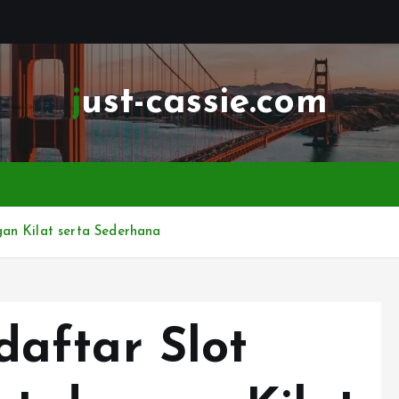
just-cassie.com
an Kilat serta Sederhana
aftar Slot