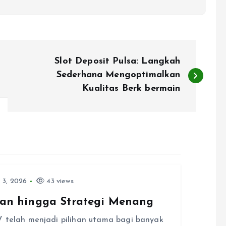
Slot Deposit Pulsa: Langkah
Sederhana Mengoptimalkan
Kualitas Berk bermain
 3, 2026
43 views
ihan hingga Strategi Menang
V telah menjadi pilihan utama bagi banyak