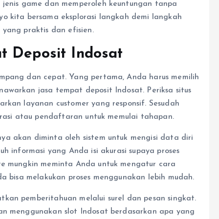
am jenis game dan memperoleh keuntungan tanpa
yo kita bersama eksplorasi langkah demi langkah
yang praktis dan efisien.
t Deposit Indosat
ampang dan cepat. Yang pertama, Anda harus memilih
awarkan jasa tempat deposit Indosat. Periksa situs
arkan layanan customer yang responsif. Sesudah
strasi atau pendaftaran untuk memulai tahapan.
a akan diminta oleh sistem untuk mengisi data diri
uh informasi yang Anda isi akurasi supaya proses
ite mungkin meminta Anda untuk mengatur cara
nda bisa melakukan proses menggunakan lebih mudah.
kan pemberitahuan melalui surel dan pesan singkat.
ran menggunakan slot Indosat berdasarkan apa yang