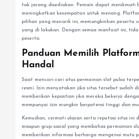
tak jarang disediakan. Pemain dapat menikmati b
meningkatkan kesempatan untuk menang. Platfor
pilihan yang menarik ini, memungkinkan peserta 
yang di lakukan. Dengan semua manfaat ini, tidak
peserta.
Panduan Memilih Platform
Handal
Saat mencari-cari situs permainan slot pulsa terpe
resmi. Izin menyatakan jika situs tersebut sudah d
memberikan kepastian jika mereka bekerja dengan
mempunyai izin mungkin berpotensi tinggi dan mu
Kemudian, cermati ulasan serta reputasi situs ini
maupun grup sosial yang membahas permainan sl
memberikan informasi berharga mengenai mutu pe