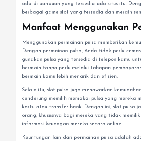
ada di panduan yang tersedia ada situs itu. Den
berbagai game slot yang tersedia dan meraih se
Manfaat Menggunakan Pe
Menggunakan permainan pulsa memberikan kemu
Dengan permainan pulsa, Anda tidak perlu cemas t
gunakan pulsa yang tersedia di telepon kamu un
bermain tanpa perlu melalui tahapan pembayaran
bermain kamu lebih menarik dan efisien.
Selain itu, slot pulsa juga menawarkan kemudahan
cenderung memilih memakai pulsa yang mereka mi
kartu atau transfer bank. Dengan ini, slot pulsa 
orang, khususnya bagi mereka yang tidak memili
informasi keuangan mereka secara online.
Keuntungan lain dari permainan pulsa adalah a