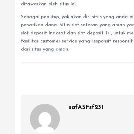
ditawarkan oleh situs ini.
Sebagai penutup, yakinkan diri situs yang anda p
penarikan dana. Situs slot setoran yang aman y
slot deposit Indosat dan slot deposit Tri, untuk
fasilitas customer service yang responsif respons
dari situs yang aman.
safASFsf231