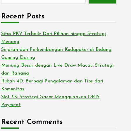
Recent Posts
Situs PKV Terbaik: Dari Pilihan hingga Strategi
Menang
Sejarah dan Perkembangan Kudapoker di Bidang
Gaming Daring
Menang Besar dengan Live Draw Macau: Strategi
dan Rahasia
Rubah 4D: Berbagi Pengalaman dan Tips dari
Komunitas
Slot 5K: Strategi Gacor Menggunakan QRIS
Payment
Recent Comments