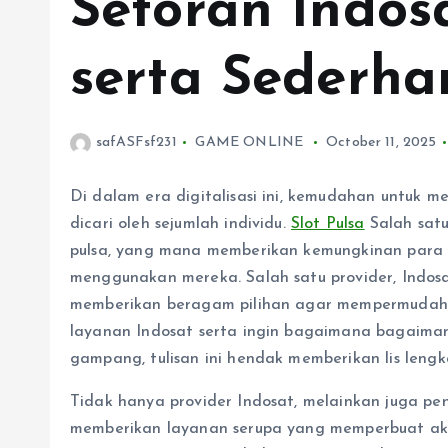
Setoran Indos
serta Sederha
safASFsf231
GAME ONLINE
October 11, 2025
Di dalam era digitalisasi ini, kemudahan untuk m
dicari oleh sejumlah individu.
Slot Pulsa
Salah satu
pulsa, yang mana memberikan kemungkinan para
menggunakan mereka. Salah satu provider, Indosat
memberikan beragam pilihan agar mempermudah 
layanan Indosat serta ingin bagaimana bagaiman
gampang, tulisan ini hendak memberikan lis leng
Tidak hanya provider Indosat, melainkan juga peny
memberikan layanan serupa yang memperbuat akti