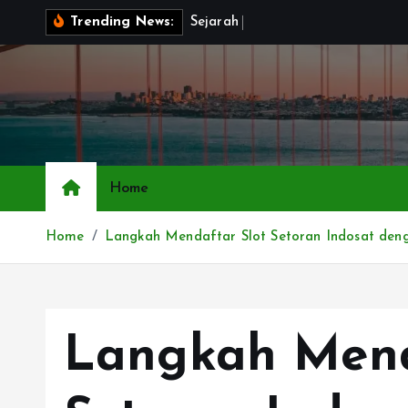
S
S
e
j
a
r
a
h
d
a
n
P
e
Trending News:
k
i
p
t
o
c
o
Home
n
t
Home
Langkah Mendaftar Slot Setoran Indosat deng
e
n
t
Langkah Mend