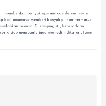
ilih memberikan banyak opsi metode deposit serta
ang baik umumnya memberi banyak pilihan, termasuk
 memudahkan pemain. Di samping itu, keberadaan
if serta siap membantu juga menjadi indikator utama