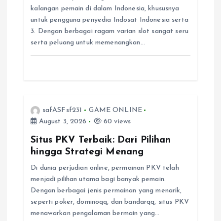
kalangan pemain di dalam Indonesia, khususnya
t
untuk pengguna penyedia Indosat Indonesia serta
3. Dengan berbagai ragam varian slot sangat seru
i
serta peluang untuk memenangkan…
o
n
safASFsf231
GAME ONLINE
August 3, 2026
60 views
Situs PKV Terbaik: Dari Pilihan
hingga Strategi Menang
Di dunia perjudian online, permainan PKV telah
menjadi pilihan utama bagi banyak pemain.
Dengan berbagai jenis permainan yang menarik,
seperti poker, dominoqq, dan bandarqq, situs PKV
menawarkan pengalaman bermain yang…