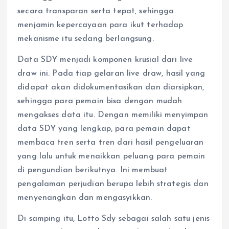
secara transparan serta tepat, sehingga
menjamin kepercayaan para ikut terhadap
mekanisme itu sedang berlangsung.
Data SDY menjadi komponen krusial dari live
draw ini. Pada tiap gelaran live draw, hasil yang
didapat akan didokumentasikan dan diarsipkan,
sehingga para pemain bisa dengan mudah
mengakses data itu. Dengan memiliki menyimpan
data SDY yang lengkap, para pemain dapat
membaca tren serta tren dari hasil pengeluaran
yang lalu untuk menaikkan peluang para pemain
di pengundian berikutnya. Ini membuat
pengalaman perjudian berupa lebih strategis dan
menyenangkan dan mengasyikkan.
Di samping itu, Lotto Sdy sebagai salah satu jenis