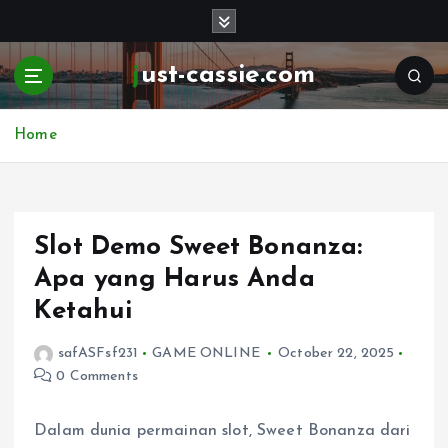
S
k
i
just-cassie.com
p
t
o
Home
c
o
n
t
e
Slot Demo Sweet Bonanza:
n
Apa yang Harus Anda
t
Ketahui
safASFsf231
GAME ONLINE
October 22, 2025
0 Comments
Dalam dunia permainan slot, Sweet Bonanza dari