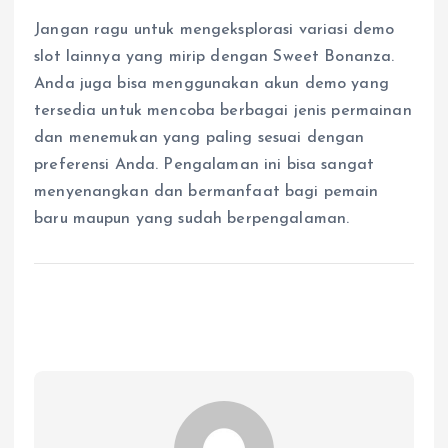
Jangan ragu untuk mengeksplorasi variasi demo
slot lainnya yang mirip dengan Sweet Bonanza.
Anda juga bisa menggunakan akun demo yang
tersedia untuk mencoba berbagai jenis permainan
dan menemukan yang paling sesuai dengan
preferensi Anda. Pengalaman ini bisa sangat
menyenangkan dan bermanfaat bagi pemain
baru maupun yang sudah berpengalaman.