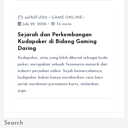
safASFsf231
GAME ONLINE
July 29, 2026
74 views
Sejarah dan Perkembangan
Kudapoker di Bidang Gaming
Daring
Kudapoker, atau yang lebih dikenal sebagai kuda
poker, merupakan sebuah fenomena menarik dari
industri perjudian online. Sejak kemunculannya,
kudapoker bukan hanya memberikan cara baru
untuk menikmati permainan kartu, melainkan
juga…
Search