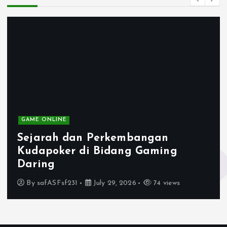
GAME ONLINE
Sejarah dan Perkembangan
Kudapoker di Bidang Gaming
Daring
By
safASFsf231
July 29, 2026
74 views