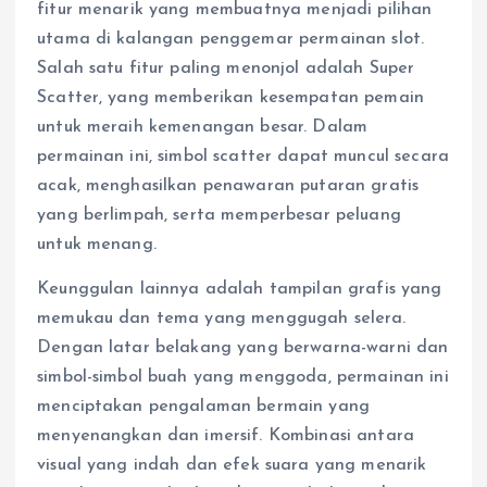
fitur menarik yang membuatnya menjadi pilihan
utama di kalangan penggemar permainan slot.
Salah satu fitur paling menonjol adalah Super
Scatter, yang memberikan kesempatan pemain
untuk meraih kemenangan besar. Dalam
permainan ini, simbol scatter dapat muncul secara
acak, menghasilkan penawaran putaran gratis
yang berlimpah, serta memperbesar peluang
untuk menang.
Keunggulan lainnya adalah tampilan grafis yang
memukau dan tema yang menggugah selera.
Dengan latar belakang yang berwarna-warni dan
simbol-simbol buah yang menggoda, permainan ini
menciptakan pengalaman bermain yang
menyenangkan dan imersif. Kombinasi antara
visual yang indah dan efek suara yang menarik