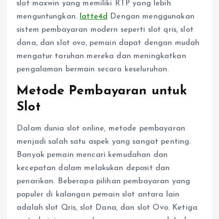
slot maxwin yang memiliki RTP yang lebih
menguntungkan.
latte4d
Dengan menggunakan
sistem pembayaran modern seperti slot qris, slot
dana, dan slot ovo, pemain dapat dengan mudah
mengatur taruhan mereka dan meningkatkan
pengalaman bermain secara keseluruhan.
Metode Pembayaran untuk
Slot
Dalam dunia slot online, metode pembayaran
menjadi salah satu aspek yang sangat penting.
Banyak pemain mencari kemudahan dan
kecepatan dalam melakukan deposit dan
penarikan. Beberapa pilihan pembayaran yang
populer di kalangan pemain slot antara lain
adalah slot Qris, slot Dana, dan slot Ovo. Ketiga