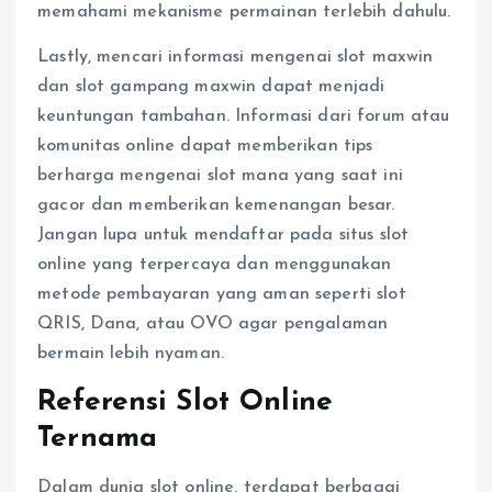
memahami mekanisme permainan terlebih dahulu.
Lastly, mencari informasi mengenai slot maxwin
dan slot gampang maxwin dapat menjadi
keuntungan tambahan. Informasi dari forum atau
komunitas online dapat memberikan tips
berharga mengenai slot mana yang saat ini
gacor dan memberikan kemenangan besar.
Jangan lupa untuk mendaftar pada situs slot
online yang terpercaya dan menggunakan
metode pembayaran yang aman seperti slot
QRIS, Dana, atau OVO agar pengalaman
bermain lebih nyaman.
Referensi Slot Online
Ternama
Dalam dunia slot online, terdapat berbagai