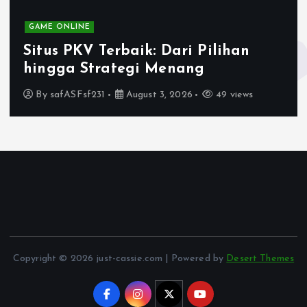
GAME ONLINE
Situs PKV Terbaik: Dari Pilihan
hingga Strategi Menang
By
safASFsf231
August 3, 2026
49 views
Copyright © 2026 just-cassie.com | Powered by
Desert Themes