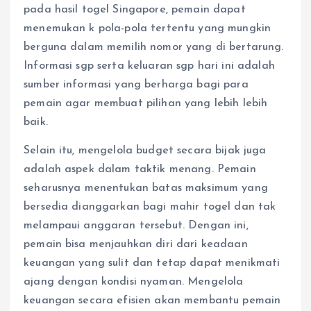
pada hasil togel Singapore, pemain dapat
menemukan k pola-pola tertentu yang mungkin
berguna dalam memilih nomor yang di bertarung.
Informasi sgp serta keluaran sgp hari ini adalah
sumber informasi yang berharga bagi para
pemain agar membuat pilihan yang lebih lebih
baik.
Selain itu, mengelola budget secara bijak juga
adalah aspek dalam taktik menang. Pemain
seharusnya menentukan batas maksimum yang
bersedia dianggarkan bagi mahir togel dan tak
melampaui anggaran tersebut. Dengan ini,
pemain bisa menjauhkan diri dari keadaan
keuangan yang sulit dan tetap dapat menikmati
ajang dengan kondisi nyaman. Mengelola
keuangan secara efisien akan membantu pemain