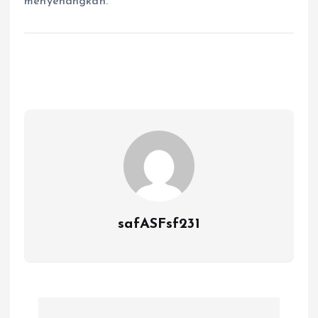
menyenangkan.
safASFsf231
P