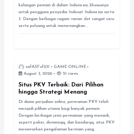
kalangan pemain di dalam Indonesia, khususnya
t
untuk pengguna penyedia Indosat Indonesia serta
3. Dengan berbagai ragam varian slot sangat seru
i
serta peluang untuk memenangkan…
o
n
safASFsf231
GAME ONLINE
August 3, 2026
51 views
Situs PKV Terbaik: Dari Pilihan
hingga Strategi Menang
Di dunia perjudian online, permainan PKV telah
menjadi pilihan utama bagi banyak pemain.
Dengan berbagai jenis permainan yang menarik,
seperti poker, dominoqq, dan bandarqq, situs PKV
menawarkan pengalaman bermain yang…