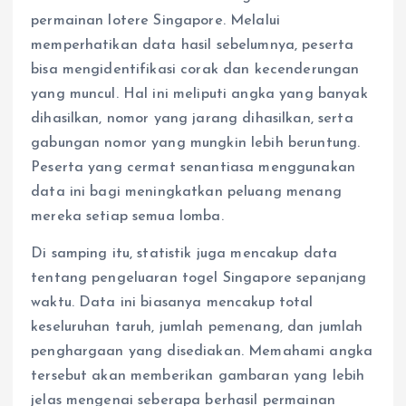
permainan lotere Singapore. Melalui
memperhatikan data hasil sebelumnya, peserta
bisa mengidentifikasi corak dan kecenderungan
yang muncul. Hal ini meliputi angka yang banyak
dihasilkan, nomor yang jarang dihasilkan, serta
gabungan nomor yang mungkin lebih beruntung.
Peserta yang cermat senantiasa menggunakan
data ini bagi meningkatkan peluang menang
mereka setiap semua lomba.
Di samping itu, statistik juga mencakup data
tentang pengeluaran togel Singapore sepanjang
waktu. Data ini biasanya mencakup total
keseluruhan taruh, jumlah pemenang, dan jumlah
penghargaan yang disediakan. Memahami angka
tersebut akan memberikan gambaran yang lebih
jelas mengenai seberapa berhasil permainan