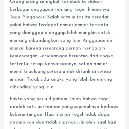
Orang-orang seringkali terjebak ke dalam
berbagai anggapan tentang togel, khususnya
Togel Singapore. Salah satu mitos itu beredar
yakni bahwa terdapat nomor-nomor tertentu
yang dianggap dianggap lebih mungkin untuk
menang dibandingkan yang lain. Anggapan ini
muncul karena seseorang pernah mengalami
kemenangan kemenangan beruntun dari angka
tertentu, tetapi kenyataannya, setiap nomor
memiliki peluang setara untuk ditarik di setiap
undian. Tidak ada angka yang lebih beruntung
dibanding yang lain.
Fakta yang perlu dipahami ialah bahwa togel
adalah satu permainan yang sepenuhnya berbasis
keberuntungan. Hasil nomor togel tidak dapat
diramalkan dan tidak dipengaruhi oleh hasil hasil