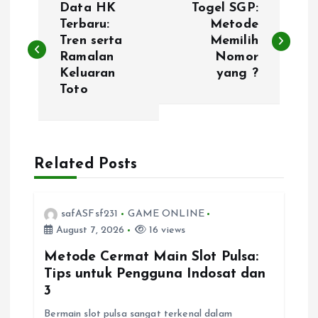
Data HK
Togel SGP:
o
Terbaru:
Metode
Tren serta
Memilih
Ramalan
Nomor
s
Keluaran
yang ?
Toto
t
n
a
Related Posts
v
safASFsf231
GAME ONLINE
i
August 7, 2026
16 views
Metode Cermat Main Slot Pulsa:
g
Tips untuk Pengguna Indosat dan
3
a
Bermain slot pulsa sangat terkenal dalam