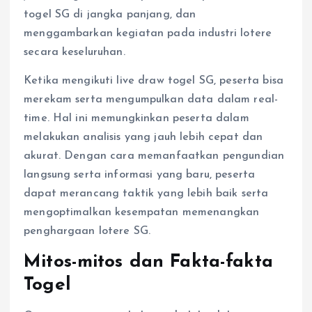
togel SG di jangka panjang, dan
menggambarkan kegiatan pada industri lotere
secara keseluruhan.
Ketika mengikuti live draw togel SG, peserta bisa
merekam serta mengumpulkan data dalam real-
time. Hal ini memungkinkan peserta dalam
melakukan analisis yang jauh lebih cepat dan
akurat. Dengan cara memanfaatkan pengundian
langsung serta informasi yang baru, peserta
dapat merancang taktik yang lebih baik serta
mengoptimalkan kesempatan memenangkan
penghargaan lotere SG.
Mitos-mitos dan Fakta-fakta
Togel