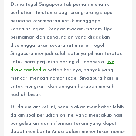
Dunia togel Singapore tak pernah menarik
perhatian, terutama bagi orang-orang siapa
berusaha kesempatan untuk menggapai
keberuntungan. Dengan macam-macam tipe
permainan dan pengundian yang diadakan
diselenggarakan secara rutin rutin, togel
Singapura menjadi salah satunya pilihan teratas
untuk para perjudian daring di Indonesia.
live
draw cambodia
Setiap harinya, banyak yang
mencari mencari nomor togel Singapura hari ini
untuk mengikuti dan dengan harapan meraih
hadiah besar.
Di dalam artikel ini, penulis akan membahas lebih
dalam soal perjudian online, yang mencakup hasil
pengeluaran dan informasi terkini yang dapat
dapat membantu Anda dalam menentukan nomor