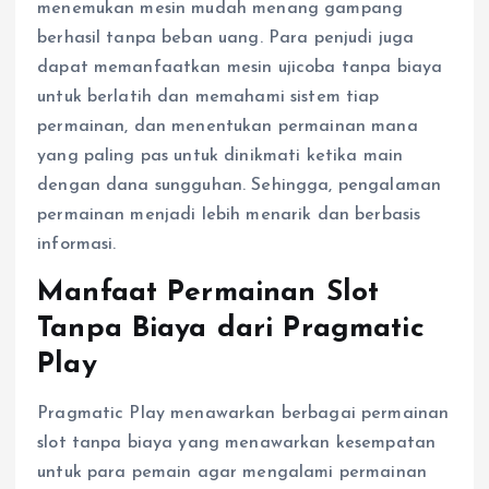
menemukan mesin mudah menang gampang
berhasil tanpa beban uang. Para penjudi juga
dapat memanfaatkan mesin ujicoba tanpa biaya
untuk berlatih dan memahami sistem tiap
permainan, dan menentukan permainan mana
yang paling pas untuk dinikmati ketika main
dengan dana sungguhan. Sehingga, pengalaman
permainan menjadi lebih menarik dan berbasis
informasi.
Manfaat Permainan Slot
Tanpa Biaya dari Pragmatic
Play
Pragmatic Play menawarkan berbagai permainan
slot tanpa biaya yang menawarkan kesempatan
untuk para pemain agar mengalami permainan