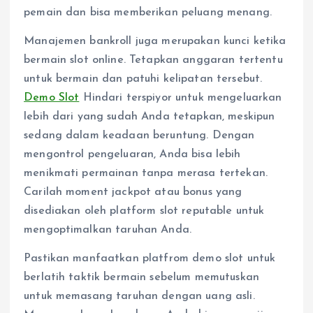
pemain dan bisa memberikan peluang menang.
Manajemen bankroll juga merupakan kunci ketika
bermain slot online. Tetapkan anggaran tertentu
untuk bermain dan patuhi kelipatan tersebut.
Demo Slot
Hindari terspiyor untuk mengeluarkan
lebih dari yang sudah Anda tetapkan, meskipun
sedang dalam keadaan beruntung. Dengan
mengontrol pengeluaran, Anda bisa lebih
menikmati permainan tanpa merasa tertekan.
Carilah moment jackpot atau bonus yang
disediakan oleh platform slot reputable untuk
mengoptimalkan taruhan Anda.
Pastikan manfaatkan platfrom demo slot untuk
berlatih taktik bermain sebelum memutuskan
untuk memasang taruhan dengan uang asli.