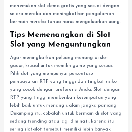
menemukan slot demo gratis yang sesuai dengan
selera mereka dan meningkatkan pengalaman
bermain mereka tanpa harus mengeluarkan uang.
Tips Memenangkan di Slot
Slot yang Menguntungkan
Agar meningkatkan peluang menang di slot
gacor, krusial untuk memilih game yang sesuai.
Pilih slot yang mempunyai persentase
pembayaran RTP yang tinggi dan tingkat risiko
yang cocok dengan preferensi Anda. Slot dengan
RTP yang tinggi memberikan kesempatan yang
lebih baik untuk menang dalam jangka panjang.
Disamping itu, cobalah untuk bermain di slot yang
sedang trending atau lagi diminati, karena itu
sering slot-slot tersebut memiliki lebih banyak