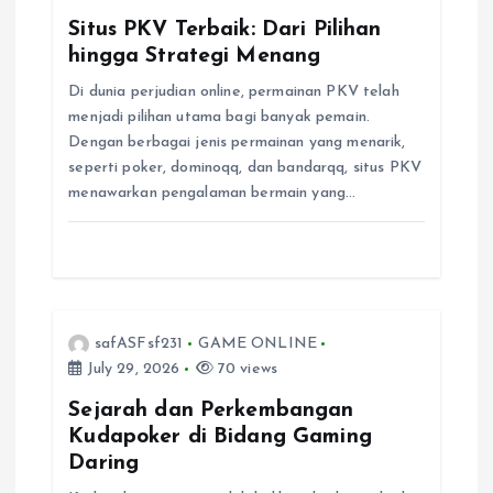
i
Situs PKV Terbaik: Dari Pilihan
hingga Strategi Menang
g
Di dunia perjudian online, permainan PKV telah
menjadi pilihan utama bagi banyak pemain.
a
Dengan berbagai jenis permainan yang menarik,
seperti poker, dominoqq, dan bandarqq, situs PKV
t
menawarkan pengalaman bermain yang…
i
o
n
safASFsf231
GAME ONLINE
July 29, 2026
70 views
Sejarah dan Perkembangan
Kudapoker di Bidang Gaming
Daring