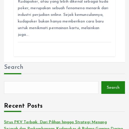
Kudapoker, atau yang lebih dikenal sebagai kuda
poker, merupakan sebuah fenomena menarik dari
industri perjudian online. Sejak kemunculannya,
kudapoker bukan hanya memberikan cara baru
untuk menikmati permainan kartu, melainkan
juga…
Search
Search
Recent Posts
Situs PKV Terbaik: Dari Pilihan hingga Strategi Menang
Sejarah dan Perkembangan Kudapoker di Bidang Gaming Daring