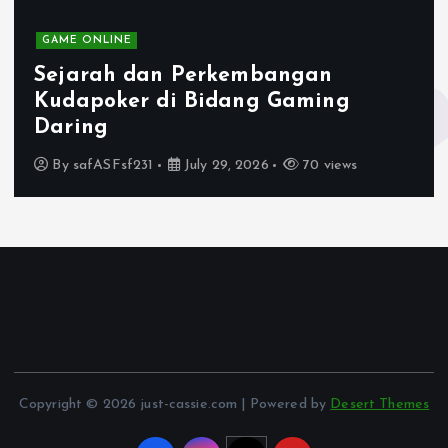
GAME ONLINE
Sejarah dan Perkembangan
Kudapoker di Bidang Gaming
Daring
By
safASFsf231
July 29, 2026
70 views
Copyright © 2026 just-cassie.com | Powered by
Desert Themes