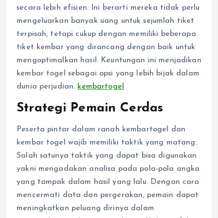
secara lebih efisien. Ini berarti mereka tidak perlu
mengeluarkan banyak uang untuk sejumlah tiket
terpisah, tetapi cukup dengan memiliki beberapa
tiket kembar yang dirancang dengan baik untuk
mengoptimalkan hasil. Keuntungan ini menjadikan
kembar togel sebagai opsi yang lebih bijak dalam
dunia perjudian.
kembartogel
Strategi Pemain Cerdas
Peserta pintar dalam ranah kembartogel dan
kembar togel wajib memiliki taktik yang matang.
Salah satunya taktik yang dapat bisa digunakan
yakni mengadakan analisa pada pola-pola angka
yang tampak dalam hasil yang lalu. Dengan cara
mencermati data dan pergerakan, pemain dapat
meningkatkan peluang dirinya dalam