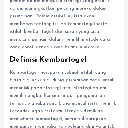
pemain dalam menyusun strategi yang efektif
dalam meningkatkan peluang mereka dalam
permainan. Dalam artikel ini, kita akan
membahas tentang istilah kembartogel serta
istilah kembar togel, dan saran yang bisa
menolong pemain dalam memilih metode cara
yang cocok dengan cara bermain mereka.
Definisi Kembartogel
Kembartogel merupakan sebuah istilah yang
biasa digunakan di dunia permainan togel untuk
menunjuk pada strategi atau strategi dalam
memilih angka. Konsep ini dari pengamatan
terhadap angka yang biasa muncul serta memiliki
kecenderungan tertentu. Dengan demikian
memahami kembartogel, pemain diharapkan
mempunyai meningkatkan peluang dirinya untuk