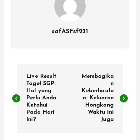
safASFsf231
P
Live Result
Membagika
o
Togel SGP:
n
Hal yang
Keberhasila
Perlu Anda
n: Keluaran
s
Ketahui
Hongkong
Pada Hari
Waktu Ini
t
Ini?
Juga
n