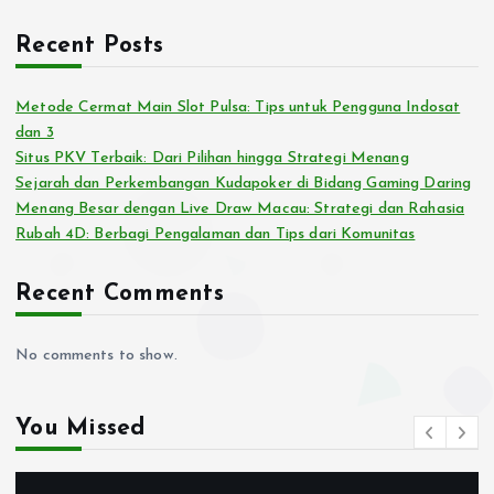
Recent Posts
Metode Cermat Main Slot Pulsa: Tips untuk Pengguna Indosat
dan 3
Situs PKV Terbaik: Dari Pilihan hingga Strategi Menang
Sejarah dan Perkembangan Kudapoker di Bidang Gaming Daring
Menang Besar dengan Live Draw Macau: Strategi dan Rahasia
Rubah 4D: Berbagi Pengalaman dan Tips dari Komunitas
Recent Comments
No comments to show.
You Missed