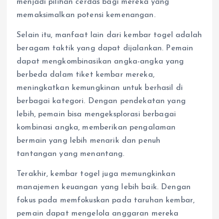
menjadi pilihan cerdas bagi mereka yang
memaksimalkan potensi kemenangan.
Selain itu, manfaat lain dari kembar togel adalah
beragam taktik yang dapat dijalankan. Pemain
dapat mengkombinasikan angka-angka yang
berbeda dalam tiket kembar mereka,
meningkatkan kemungkinan untuk berhasil di
berbagai kategori. Dengan pendekatan yang
lebih, pemain bisa mengeksplorasi berbagai
kombinasi angka, memberikan pengalaman
bermain yang lebih menarik dan penuh
tantangan yang menantang.
Terakhir, kembar togel juga memungkinkan
manajemen keuangan yang lebih baik. Dengan
fokus pada memfokuskan pada taruhan kembar,
pemain dapat mengelola anggaran mereka