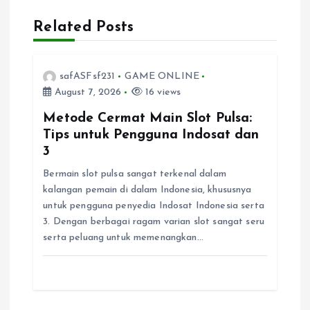
a
Related Posts
v
i
safASFsf231
GAME ONLINE
August 7, 2026
16 views
g
Metode Cermat Main Slot Pulsa:
Tips untuk Pengguna Indosat dan
a
3
Bermain slot pulsa sangat terkenal dalam
t
kalangan pemain di dalam Indonesia, khususnya
untuk pengguna penyedia Indosat Indonesia serta
i
3. Dengan berbagai ragam varian slot sangat seru
serta peluang untuk memenangkan…
o
n