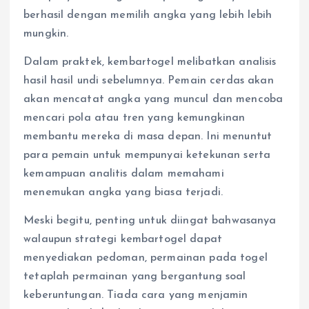
berhasil dengan memilih angka yang lebih lebih
mungkin.
Dalam praktek, kembartogel melibatkan analisis
hasil hasil undi sebelumnya. Pemain cerdas akan
akan mencatat angka yang muncul dan mencoba
mencari pola atau tren yang kemungkinan
membantu mereka di masa depan. Ini menuntut
para pemain untuk mempunyai ketekunan serta
kemampuan analitis dalam memahami
menemukan angka yang biasa terjadi.
Meski begitu, penting untuk diingat bahwasanya
walaupun strategi kembartogel dapat
menyediakan pedoman, permainan pada togel
tetaplah permainan yang bergantung soal
keberuntungan. Tiada cara yang menjamin