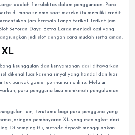
Large adalah fleksibilitas dalam penggunaan. Para
rta di mana selama saat mereka itu memiliki credit
 menentukan jam bermain tanpa terikat terikat jam
 Slot Setoran Daya Extra Large menjadi opsi yang
langsungkan judi slot dengan cara mudah serta aman.
 XL
nimbang keunggulan dan kenyamanan dari ditawarkan
el dikenal luas karena sinyal yang handal dan luas
ntuk banyak gamer permainan online. Melalui
awarkan, para pengguna bisa menikmati pengalaman
 keunggulan lain, terutama bagi para pengguna yang
forma jaringan pembayaran XL yang meningkat dari
aing. Di samping itu, metode deposit menggunakan