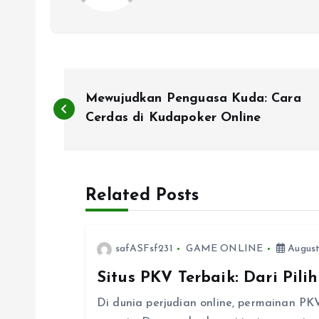
P
Mewujudkan Penguasa Kuda: Cara
o
Cerdas di Kudapoker Online
s
Related Posts
t
n
safASFsf231
GAME ONLINE
August
Situs PKV Terbaik: Dari Pil
a
Di dunia perjudian online, permainan PK