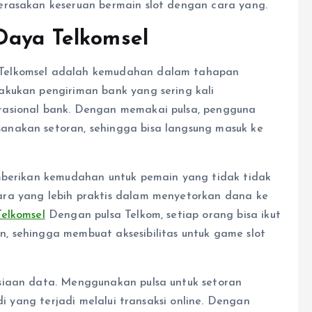
erasakan keseruan bermain slot dengan cara yang.
Daya Telkomsel
Telkomsel adalah kemudahan dalam tahapan
akukan pengiriman bank yang sering kali
rasional bank. Dengan memakai pulsa, pengguna
nakan setoran, sehingga bisa langsung masuk ke
emberikan kemudahan untuk pemain yang tidak tidak
ra yang lebih praktis dalam menyetorkan dana ke
Telkomsel
Dengan pulsa Telkom, setiap orang bisa ikut
, sehingga membuat aksesibilitas untuk game slot
siaan data. Menggunakan pulsa untuk setoran
di yang terjadi melalui transaksi online. Dengan