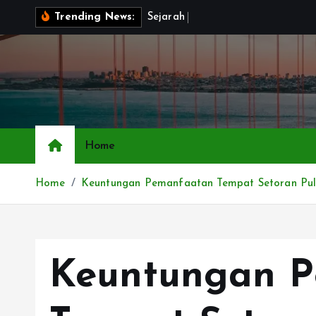
S
S
e
j
a
r
a
h
d
a
n
P
e
r
Trending News:
k
i
p
t
o
c
o
Home
n
t
Home
Keuntungan Pemanfaatan Tempat Setoran Puls
e
n
t
Keuntungan 