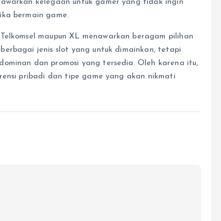
nawarkan kelegaan untuk gamer yang tidak ingin
ika bermain game.
a Telkomsel maupun XL menawarkan beragam pilihan
erbagai jenis slot yang untuk dimainkan, tetapi
ominan dan promosi yang tersedia. Oleh karena itu,
rensi pribadi dan tipe game yang akan nikmati