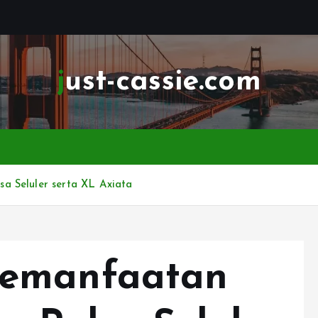
just-cassie.com
a Seluler serta XL Axiata
Pemanfaatan