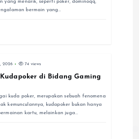
 yang menarik, seperti poker, dominoqq,
engalaman bermain yang…
9, 2026
74 views
 Kudapoker di Bidang Gaming
agai kuda poker, merupakan sebuah fenomena
 Sejak kemunculannya, kudapoker bukan hanya
ermainan kartu, melainkan juga…