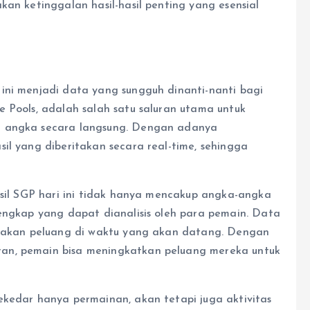
kan ketinggalan hasil-hasil penting yang esensial
ini menjadi data yang sungguh dinanti-nanti bagi
e Pools, adalah salah satu saluran utama untuk
n angka secara langsung. Dengan adanya
il yang diberitakan secara real-time, sehingga
asil SGP hari ini tidak hanya mencakup angka-angka
lengkap yang dapat dianalisis oleh para pemain. Data
iptakan peluang di waktu yang akan datang. Dengan
an, pemain bisa meningkatkan peluang mereka untuk
ekedar hanya permainan, akan tetapi juga aktivitas