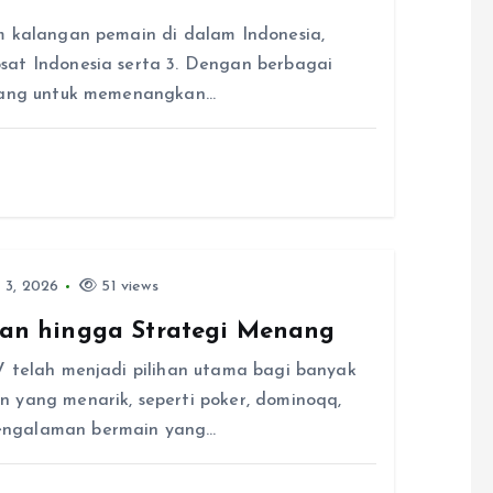
m kalangan pemain di dalam Indonesia,
sat Indonesia serta 3. Dengan berbagai
luang untuk memenangkan…
 3, 2026
51 views
ihan hingga Strategi Menang
V telah menjadi pilihan utama bagi banyak
 yang menarik, seperti poker, dominoqq,
engalaman bermain yang…