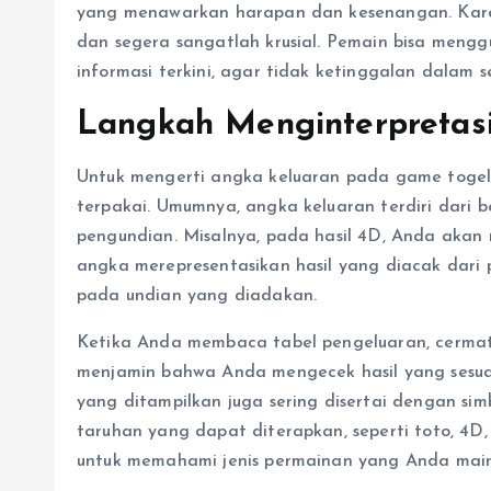
yang menawarkan harapan dan kesenangan. Karen
dan segera sangatlah krusial. Pemain bisa mengg
informasi terkini, agar tidak ketinggalan dalam 
Langkah Menginterpretasi
Untuk mengerti angka keluaran pada game togel
terpakai. Umumnya, angka keluaran terdiri dari b
pengundian. Misalnya, pada hasil 4D, Anda akan
angka merepresentasikan hasil yang diacak dari p
pada undian yang diadakan.
Ketika Anda membaca tabel pengeluaran, cermati 
menjamin bahwa Anda mengecek hasil yang sesua
yang ditampilkan juga sering disertai dengan sim
taruhan yang dapat diterapkan, seperti toto, 4D
untuk memahami jenis permainan yang Anda main