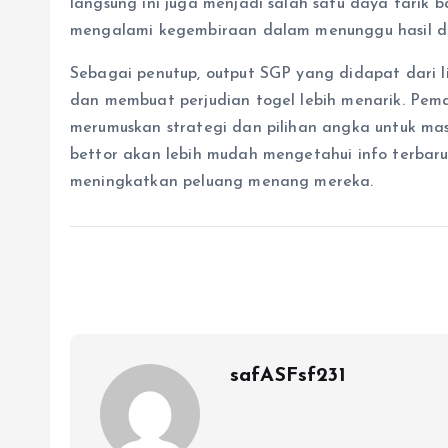
langsung ini juga menjadi salah satu daya tarik
mengalami kegembiraan dalam menunggu hasil d
Sebagai penutup, output SGP yang didapat dari l
dan membuat perjudian togel lebih menarik. Pem
merumuskan strategi dan pilihan angka untuk ma
bettor akan lebih mudah mengetahui info terba
meningkatkan peluang menang mereka.
safASFsf231