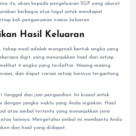
a itu, akses kepada pengeluaran SGP yang akurat
unakan berbagai situs togel untuk mendapat
setiap kali pengumuman nomor keluaran.
kan Hasil Keluaran
, tahap awal adalah mengenali bentuk angka yang
eberapa digit, yang menunjukkan hasil dari setiap
 melihat 4 angka yang terdaftar. Masing-masing
roses, dan dapat variasi setiap harinya tergantung
tanggal dan jam pengundian. Ini krusial untuk
i dengan jangka waktu yang Anda inginkan. Hasil
bol atau simbol tertentu yang menunjukkan jenis
, atau lainnya. Mengetahui simbol ini membantu Anda
kan dan hasil yang didapat.