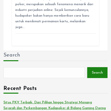
poker, merupakan sebuah fenomena menarik dari
industri perjudian online. Sejak kemunculannya,
kudapoker bukan hanya memberikan cara baru
untuk menikmati permainan kartu, melainkan
juga…
Search
Search
Recent Posts
Situs PKV Terbaik: Dari Pilihan hingga Strategi Menang
Sejarah dan Perkembangan Kudapoker di Bidang Gaming Daring