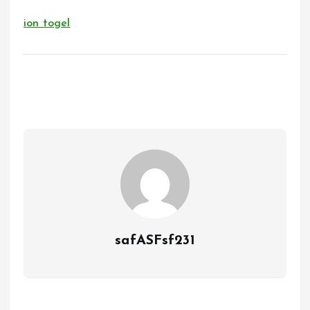
ion togel
safASFsf231