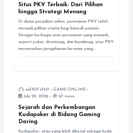
a
Situs PKV Terbaik: Dari Pilihan
hingga Strategi Menang
t
Di dunia perjudian online, permainan PKV telah
menjadi pilihan utama bagi banyak pemain.
i
Dengan berbagai jenis permainan yang menarik,
seperti poker, dominoqq, dan bandarqq, situs PKV
o
menawarkan pengalaman bermain yang…
n
safASFsf231
GAME ONLINE
July 29, 2026
67 views
Sejarah dan Perkembangan
Kudapoker di Bidang Gaming
Daring
Kudapoker, atau yang lebih dikenal sebagai kuda