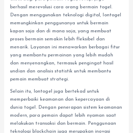
berhasil merevolusi cara orang bermain togel.
Dengan menggunakan teknologi digital, Iontogel
memungkinkan penggunanya untuk bermain
kapan saja dan di mana saja, yang membuat
proses bermain semakin lebih fleksibel dan
menarik. Layanan ini menawarkan berbagai fitur
yang membantu permainan yang lebih mudah
dan menyenangkan, termasuk pengingat hasil
undian dan analisis statistik untuk membantu
pemain membuat strategi.
Selain itu, Iontogel juga bertekad untuk
memperbaiki keamanan dan kepercayaan di
dunia togel. Dengan penerapan sistem keamanan
modern, para pemain dapat lebih nyaman saat
melakukan transaksi dan bermain. Penggunaan
teknologi blockchain juga merupakan inovasi