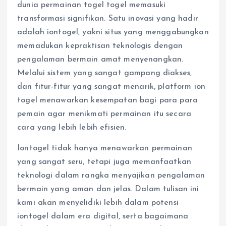
dunia permainan togel togel memasuki
transformasi signifikan. Satu inovasi yang hadir
adalah iontogel, yakni situs yang menggabungkan
memadukan kepraktisan teknologis dengan
pengalaman bermain amat menyenangkan.
Melalui sistem yang sangat gampang diakses,
dan fitur-fitur yang sangat menarik, platform ion
togel menawarkan kesempatan bagi para para
pemain agar menikmati permainan itu secara
cara yang lebih lebih efisien.
Iontogel tidak hanya menawarkan permainan
yang sangat seru, tetapi juga memanfaatkan
teknologi dalam rangka menyajikan pengalaman
bermain yang aman dan jelas. Dalam tulisan ini
kami akan menyelidiki lebih dalam potensi
iontogel dalam era digital, serta bagaimana