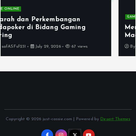
GAME ONLINE
Menang Besar dengan Live Draw
Macau: Strategi dan Rahasia
By
safASFsf231
July 28, 2026
49 views
Copyright © 2026 just-cassie.com | Powered by
Desert Themes