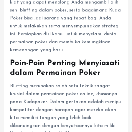
kiat yang dapat menolong Anda mengambil alih
seni bluffing dalam poker, serta bagaimana Kuda
Poker bisa jadi sarana yang tepat bagi Anda
untuk melakukan serta menyempurnakan strategi
ini. Persiapkan diri kamu untuk menyelami dunia
permainan poker dan membuka kemungkinan
kemenangan yang baru.
Poin-Poin Penting Menyiasati
dalam Permainan Poker
Bluffing merupakan salah satu teknik sangat
krusial dalam permainan poker online, khususnya
pada Kudapoker. Dalam gertakan adalah menipu
kompetitor dengan harapan agar mereka akan
kita memiliki tangan yang lebih baik
dibandingkan dengan kenyataannya kita miliki.