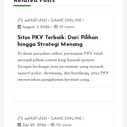
Related Posts
i
g
safASFsf231
GAME ONLINE
August 3, 2026
37 views
a
Situs PKV Terbaik: Dari Pilihan
t
hingga Strategi Menang
Di dunia perjudian online, permainan PKV telah
i
menjadi pilihan utama bagi banyak pemain.
Dengan berbagai jenis permainan yang menarik,
o
seperti poker, dominoqq, dan bandarqq, situs PKV
menawarkan pengalaman bermain yang…
n
safASFsf231
GAME ONLINE
July 29, 2026
70 views