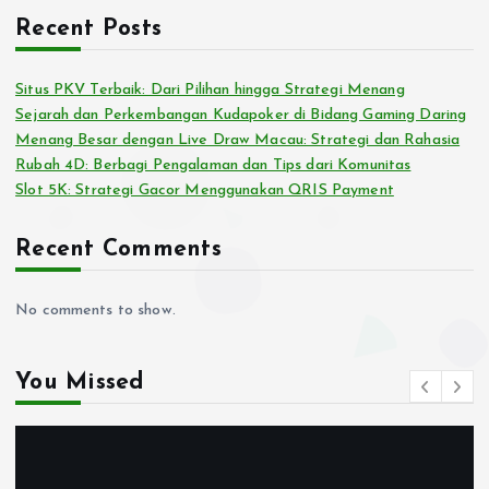
Recent Posts
Situs PKV Terbaik: Dari Pilihan hingga Strategi Menang
Sejarah dan Perkembangan Kudapoker di Bidang Gaming Daring
Menang Besar dengan Live Draw Macau: Strategi dan Rahasia
Rubah 4D: Berbagi Pengalaman dan Tips dari Komunitas
Slot 5K: Strategi Gacor Menggunakan QRIS Payment
Recent Comments
No comments to show.
You Missed