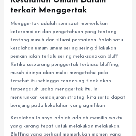
Kesalahan Umum Dalam
terkait Menggertak
Menggertak adalah seni saat memerlukan
keterampilan dan pengetahuan yang tentang
tentang musuh dan situasi permainan. Salah satu
kesalahan umum umum sering sering dilakukan
pemain ialah terlalu sering melaksanakan bluff.
Ketika seseorang penggertak terbiasa bluffing,
musuh dirinya akan mulai mengetahui pola
tersebut itu sehingga cenderung tidak akan
terpengaruh usaha menggertak itu. Ini
menurunkan kemanjuran strategi kita serta dapat
berujung pada kekalahan yang signifikan.
Kesalahan lainnya adalah adalah memilih waktu
yang kurang tepat untuk melakukan melakukan.
Bluffing yang berhasil memerlukan momen yang