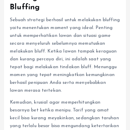
Bluffing
Sebuah strategi berhasil untuk melakukan bluffing
yaitu menentukan moment yang ideal. Penting
untuk memperhatikan lawan dan situasi game
secara menyeluruh sebelumnya memutuskan
melakukan bluff. Ketika lawan tampak keraguan
dan kurang percaya diri, ini adalah saat yang
tepat bagi melakukan tindakan bluff. Menunggu
momen yang tepat meningkatkan kemungkinan
berhasil penipuan Anda serta menyebabkan
lawan merasa tertekan.
Kemudian, krusial agar memperhitungkan
besarnya bet ketika menipu. Tarif yang amat
kecil bisa kurang meyakinkan, sedangkan taruhan
yang terlalu besar bisa mengundang ketertarikan