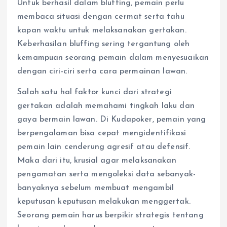
Untuk berhasil dalam bluffing, pemain perlu
membaca situasi dengan cermat serta tahu
kapan waktu untuk melaksanakan gertakan.
Keberhasilan bluffing sering tergantung oleh
kemampuan seorang pemain dalam menyesuaikan
dengan ciri-ciri serta cara permainan lawan.
Salah satu hal faktor kunci dari strategi
gertakan adalah memahami tingkah laku dan
gaya bermain lawan. Di Kudapoker, pemain yang
berpengalaman bisa cepat mengidentifikasi
pemain lain cenderung agresif atau defensif.
Maka dari itu, krusial agar melaksanakan
pengamatan serta mengoleksi data sebanyak-
banyaknya sebelum membuat mengambil
keputusan keputusan melakukan menggertak.
Seorang pemain harus berpikir strategis tentang