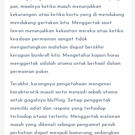
pas, misalnya ketika musuh menunjukkan
kekurangan atau ketika kartu yang di mendukung
mendukung gertakan kita. Menggertak saat
lawan menunjukkan kekuatan mereka atau ketika
keadaan permainan sangat tidak
menguntungkan malahan dapat berakhir
kerugian bankroll kita. Mengetahui kapan harus
menggertak adalah utama untuk berhasil dalam
permainan poker.
Terakhir, kurangnya pengetahuan mengenai
karakteristik musuh serta menjadi sebab utama
untuk gagalnya bluffing. Setiap penggertak
memiliki adat dan respons yang terhadap
terhadap situasi tertentu. Menggertak melawan
musuh yang dikenali sebagai pengamat penuh
perhatian dapat menjadi bumerang, sedangkan