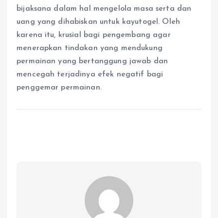
bijaksana dalam hal mengelola masa serta dan
uang yang dihabiskan untuk kayutogel. Oleh
karena itu, krusial bagi pengembang agar
menerapkan tindakan yang mendukung
permainan yang bertanggung jawab dan
mencegah terjadinya efek negatif bagi
penggemar permainan.