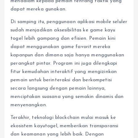
mendalam kepada pemain tentang taktik yang
dapat mereka gunakan.
Di samping itu, penggunaan aplikasi mobile seluler
sudah menjadikan aksesibilitas ke game kayu
togel lebih gampang dan efisien. Pemain kini
dapat menggunakan game favorit mereka
kapanpun dan dimana saja hanya menggunakan
perangkat pintar. Program ini juga dilengkapi
fitur kemudahan interaktif yang mengizinkan
pemain untuk berinteraksi dan berkompetisi
secara langsung dengan pemain lainnya,
menciptakan suasana yang semakin dinamis dan
menyenangkan.
Terakhir, teknologi blockchain mulai masuk ke
ekosistem kayutogel, memberikan transparansi
dan keamanan yang lebih baik. Dengan