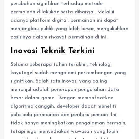
perubahan signifikan terhadap metode
permainan dilakukan serta dihargai. Melalui
adanya platform digital, permainan ini dapat
menjangkau publik yang lebih besar, mengukuhkan
posisinya dalam riwayat permainan di ini.
Inovasi Teknik Terkini
Selama beberapa tahun terakhir, teknologi
kayutogel sudah mengalami perkembangan yang
signifikan. Salah satu inovasi yang paling
menonjol adalah penerapan pengolahan data
besar dalam game. Dengan memanfaatkan
algoritma canggih, developer dapat meneliti
pola-pola permainan dan perilaku pemain. Ini
tidak hanya meningkatkan pengalaman bermain,
tetapi juga menyediakan wawasan yang lebih