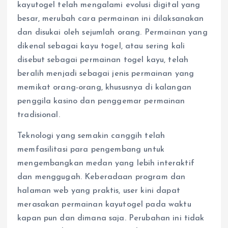
kayutogel telah mengalami evolusi digital yang
besar, merubah cara permainan ini dilaksanakan
dan disukai oleh sejumlah orang. Permainan yang
dikenal sebagai kayu togel, atau sering kali
disebut sebagai permainan togel kayu, telah
beralih menjadi sebagai jenis permainan yang
memikat orang-orang, khususnya di kalangan
penggila kasino dan penggemar permainan
tradisional.
Teknologi yang semakin canggih telah
memfasilitasi para pengembang untuk
mengembangkan medan yang lebih interaktif
dan menggugah. Keberadaan program dan
halaman web yang praktis, user kini dapat
merasakan permainan kayutogel pada waktu
kapan pun dan dimana saja. Perubahan ini tidak