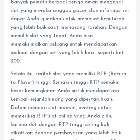
Banyak pemain berbagi pengalaman mengenai
slot yang mereka anggap gacor, dan informasi ini
dapat Anda gunakan untuk membuat keputusan
yang lebih baik saat memasang taruhan. Dengan
memilih slot yang tepat, Anda bisa
memaksimalkan peluang untuk mendapatkan
jackpot dengan bet yang lebih kecil, seperti bet
200.
Selain itu, carilah slot yang memiliki RTP (Return
to Player) tinggi. Semakin tinggi RTP, semakin
besar kemungkinan Anda untuk mendapatkan
kembali sejumlah uang yang dipertaruhkan.
Dalam mencari slot maxwin, penting untuk
memeriksa RTP slot online yang Anda pilih,
karena slot dengan RTP tinggi sering kali
dikaitkan dengan pembayaran yang lebih baik.