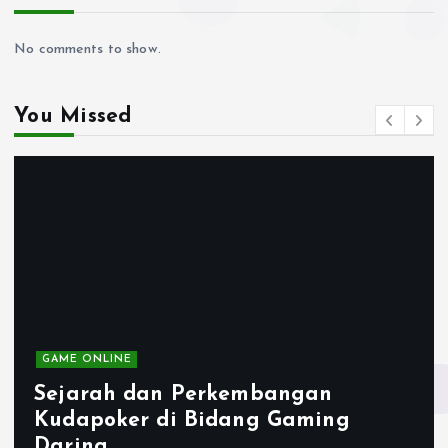
No comments to show.
You Missed
GAME ONLINE
Sejarah dan Perkembangan
Kudapoker di Bidang Gaming
Daring