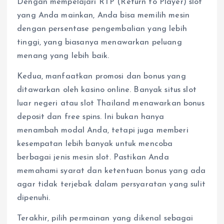
Dengan mempelajari RTP (Return to Player) slot
yang Anda mainkan, Anda bisa memilih mesin
dengan persentase pengembalian yang lebih
tinggi, yang biasanya menawarkan peluang
menang yang lebih baik.
Kedua, manfaatkan promosi dan bonus yang
ditawarkan oleh kasino online. Banyak situs slot
luar negeri atau slot Thailand menawarkan bonus
deposit dan free spins. Ini bukan hanya
menambah modal Anda, tetapi juga memberi
kesempatan lebih banyak untuk mencoba
berbagai jenis mesin slot. Pastikan Anda
memahami syarat dan ketentuan bonus yang ada
agar tidak terjebak dalam persyaratan yang sulit
dipenuhi.
Terakhir, pilih permainan yang dikenal sebagai