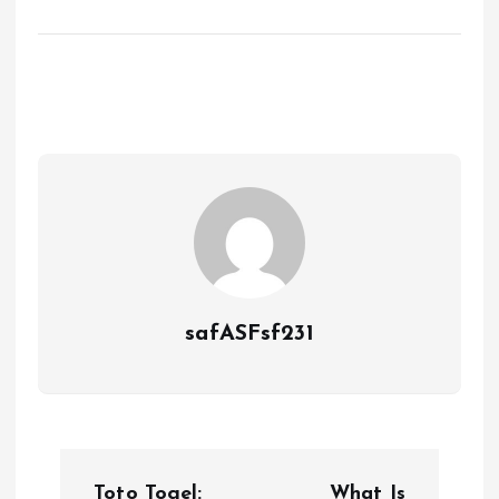
safASFsf231
P
Toto Togel:
What Is