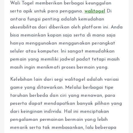
Wali Togel memberikan berbagai keunggulan
serta apik untuk para pengguna.
walitogel
Di
antara fungsi penting adalah kemudahan
aksesibilitas dari diberikan oleh platform ini. Anda
bisa memainkan kapan saja serta di mana saja
hanya menggunakan menggunakan perangkat
seluler atau komputer. Ini sangat memudahkan
pemain yang memiliki jadwal padat tetapi masih
masih ingin menikmati proses bermain yang.
Kelebihan lain dari segi walitogel adalah variasi
game yang ditawarkan. Melalui berbagai tipe
taruhan berbeda dan ciri yang menawan, para
peserta dapat mendapatkan banyak pilihan yang
dari keinginan individu. Hal ini menciptakan
pengalaman permainan bermain yang lebih
menarik serta tak membosankan, lalu beberapa