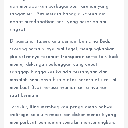
dan menawarkan berbagai opsi taruhan yang
sangat seru. Siti merasa bahagia karena dia
dapat mendapatkan hasil yang besar dalam
singkat.
Di samping itu, seorang pemain bernama Budi,
seorang pemain loyal walitogel, mengungkapkan
jika sistemnya teramat transparan serta fair. Budi
memuji dukungan pelanggan yang cepat
tanggap, hingga ketika ada pertanyaan dan
masalah, semuanya bisa diatasi secara efisien. Ini
membuat Budi merasa nyaman serta nyaman
saat bermain.
Terakhir, Rina membagikan pengalaman bahwa
walitogel selalu memberikan diskon menarik yang
memperbuat permainan semakin menyenangkan.