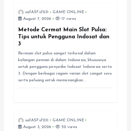
i
safASFsf231
GAME ONLINE
August 7, 2026
17 views
g
Metode Cermat Main Slot Pulsa:
a
Tips untuk Pengguna Indosat dan
3
t
Bermain slot pulsa sangat terkenal dalam
kalangan pemain di dalam Indonesia, khususnya
i
untuk pengguna penyedia Indosat Indonesia serta
3. Dengan berbagai ragam varian slot sangat seru
o
serta peluang untuk memenangkan…
n
safASFsf231
GAME ONLINE
August 3, 2026
52 views