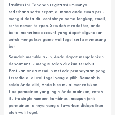
fasilitas ini. Tahapan registrasi umumnya
sederhana serta cepat, di mana anda cuma perlu
mengisi data diri contohnya nama lengkap, email,
serta nomor telepon. Sesudah mendaftar, anda
bakal menerima account yang dapat digunakan
untuk mengakses game walitogel serta memasang
bet.
Sesudah memiliki akun, Anda dapat menjalankan
deposit untuk mengisi saldo di akun tersebut.
Pastikan anda memilih metode pembayaran yang
tersedia di di walitogel yang dipilih. Sesudah isi
saldo Anda diisi, Anda bisa mulai menentukan
tipe permainan yang ingin Anda mainkan, entah
itu itu single number, kombinasi, maupun jenis
permainan lainnya yang ditawarkan didapatkan
oleh wali togel.