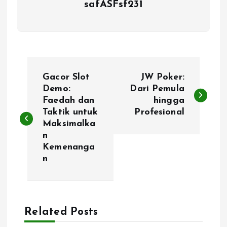
safASFsf231
P
Gacor Slot
JW Poker:
o
Demo:
Dari Pemula
Faedah dan
hingga
Taktik untuk
Profesional
s
Maksimalka
n
t
Kemenanga
n
n
a
Related Posts
v