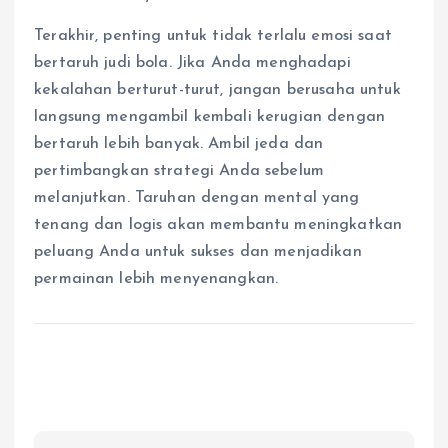
Terakhir, penting untuk tidak terlalu emosi saat
bertaruh judi bola. Jika Anda menghadapi
kekalahan berturut-turut, jangan berusaha untuk
langsung mengambil kembali kerugian dengan
bertaruh lebih banyak. Ambil jeda dan
pertimbangkan strategi Anda sebelum
melanjutkan. Taruhan dengan mental yang
tenang dan logis akan membantu meningkatkan
peluang Anda untuk sukses dan menjadikan
permainan lebih menyenangkan.