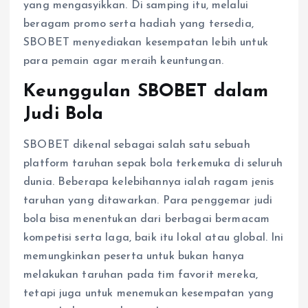
yang mengasyikkan. Di samping itu, melalui
beragam promo serta hadiah yang tersedia,
SBOBET menyediakan kesempatan lebih untuk
para pemain agar meraih keuntungan.
Keunggulan SBOBET dalam
Judi Bola
SBOBET dikenal sebagai salah satu sebuah
platform taruhan sepak bola terkemuka di seluruh
dunia. Beberapa kelebihannya ialah ragam jenis
taruhan yang ditawarkan. Para penggemar judi
bola bisa menentukan dari berbagai bermacam
kompetisi serta laga, baik itu lokal atau global. Ini
memungkinkan peserta untuk bukan hanya
melakukan taruhan pada tim favorit mereka,
tetapi juga untuk menemukan kesempatan yang