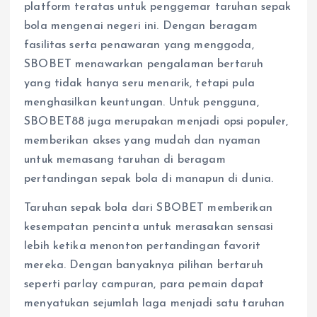
platform teratas untuk penggemar taruhan sepak
bola mengenai negeri ini. Dengan beragam
fasilitas serta penawaran yang menggoda,
SBOBET menawarkan pengalaman bertaruh
yang tidak hanya seru menarik, tetapi pula
menghasilkan keuntungan. Untuk pengguna,
SBOBET88 juga merupakan menjadi opsi populer,
memberikan akses yang mudah dan nyaman
untuk memasang taruhan di beragam
pertandingan sepak bola di manapun di dunia.
Taruhan sepak bola dari SBOBET memberikan
kesempatan pencinta untuk merasakan sensasi
lebih ketika menonton pertandingan favorit
mereka. Dengan banyaknya pilihan bertaruh
seperti parlay campuran, para pemain dapat
menyatukan sejumlah laga menjadi satu taruhan