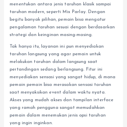
menentukan antara jenis taruhan klasik sampai
taruhan modern, seperti Mix Parlay. Dengan
begitu banyak pilihan, pemain bisa mengatur
pengalaman taruhan sesuai dengan berdasarkan
strategi dan keinginan masing-masing.
Tak hanya itu, layanan ini pun menyediakan
taruhan langsung yang agar pemain untuk
melakukan taruhan dalam langsung saat
pertandingan sedang berlangsung. Fitur ini
menyediakan sensasi yang sangat hidup, di mana
pemain pemain bisa merasakan sensasi taruhan
saat menyaksikan event dalam waktu nyata.
Akses yang mudah akses dan tampilan interface
yang ramah pengguna sangat memudahkan
pemain dalam menemukan jenis opsi taruhan
yang ingin inginkan.