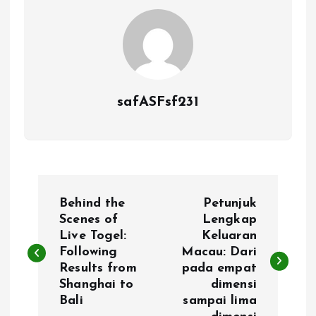
safASFsf231
P
Behind the
Petunjuk
o
Scenes of
Lengkap
Live Togel:
Keluaran
Following
Macau: Dari
s
Results from
pada empat
Shanghai to
dimensi
t
Bali
sampai lima