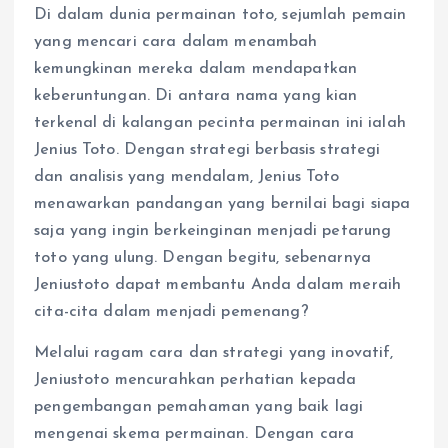
Di dalam dunia permainan toto, sejumlah pemain
yang mencari cara dalam menambah
kemungkinan mereka dalam mendapatkan
keberuntungan. Di antara nama yang kian
terkenal di kalangan pecinta permainan ini ialah
Jenius Toto. Dengan strategi berbasis strategi
dan analisis yang mendalam, Jenius Toto
menawarkan pandangan yang bernilai bagi siapa
saja yang ingin berkeinginan menjadi petarung
toto yang ulung. Dengan begitu, sebenarnya
Jeniustoto dapat membantu Anda dalam meraih
cita-cita dalam menjadi pemenang?
Melalui ragam cara dan strategi yang inovatif,
Jeniustoto mencurahkan perhatian kepada
pengembangan pemahaman yang baik lagi
mengenai skema permainan. Dengan cara