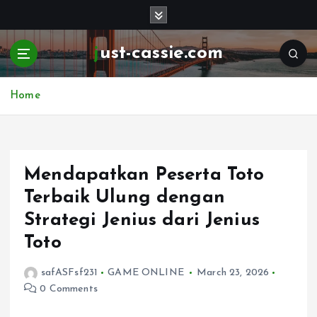
S
k
i
just-cassie.com
p
t
o
Home
c
o
n
t
e
Mendapatkan Peserta Toto
n
Terbaik Ulung dengan
t
Strategi Jenius dari Jenius
Toto
safASFsf231
GAME ONLINE
March 23, 2026
0 Comments