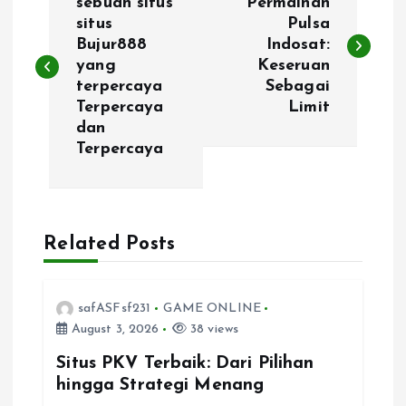
o
sebuah situs
Permainan
situs
Pulsa
Bujur888
Indosat:
s
yang
Keseruan
terpercaya
Sebagai
t
Terpercaya
Limit
dan
n
Terpercaya
a
v
Related Posts
i
safASFsf231
GAME ONLINE
g
August 3, 2026
38 views
a
Situs PKV Terbaik: Dari Pilihan
hingga Strategi Menang