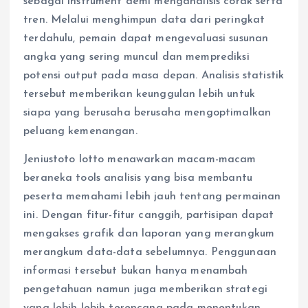
sebagai instrument demi menganalisis corak serta
tren. Melalui menghimpun data dari peringkat
terdahulu, pemain dapat mengevaluasi susunan
angka yang sering muncul dan memprediksi
potensi output pada masa depan. Analisis statistik
tersebut memberikan keunggulan lebih untuk
siapa yang berusaha berusaha mengoptimalkan
peluang kemenangan.
Jeniustoto lotto menawarkan macam-macam
beraneka tools analisis yang bisa membantu
peserta memahami lebih jauh tentang permainan
ini. Dengan fitur-fitur canggih, partisipan dapat
mengakses grafik dan laporan yang merangkum
merangkum data-data sebelumnya. Penggunaan
informasi tersebut bukan hanya menambah
pengetahuan namun juga memberikan strategi