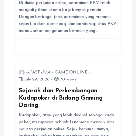
t
Di dunia perjudian online, permainan PKV telah
menjadi pilihan utama bagi banyak pemain.
i
Dengan berbagai jenis permainan yang menarik,
seperti poker, dominoqq, dan bandarqq, situs PKV
o
menawarkan pengalaman bermain yang…
n
safASFsf231
GAME ONLINE
July 29, 2026
70 views
Sejarah dan Perkembangan
Kudapoker di Bidang Gaming
Daring
Kudapoker, atau yang lebih dikenal sebagai kuda
poker, merupakan sebuah fenomena menarik dari
industri perjudian online. Sejak kemunculannya,