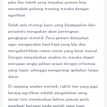
pola dan taktik yang terpakai, pemain bisa
menambah peluang menang mereka dengan
signifikan.
Salah satu strategi kunci yang disampaikan dari
jeniustoto merupakan akan pentingnya
pengkajian statistik. Para pemain dianjurkan
agar menganalisis hasil-hasil yang lalu dan
mengidentifikasi nomor-nomor yang lazim muncul.
Dengan menjalankan analisis ini, mereka dapat
menyusun angka pilihan sesuai dengan informasi
yang tepat, sehingga mengurangi spekulasi tanpa
dasar.
Di samping analisis statistik, taktik lain yang juga
kurang signifikan adalah pengelolaan uang.
Jenius toto menekankan bahwa pemain perlu
membuat batasan pada jumlah yang ingin