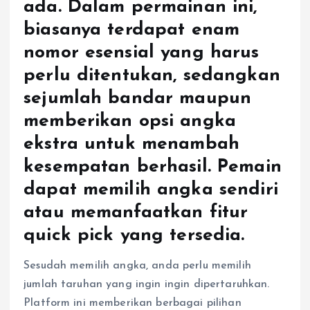
ada. Dalam permainan ini,
biasanya terdapat enam
nomor esensial yang harus
perlu ditentukan, sedangkan
sejumlah bandar maupun
memberikan opsi angka
ekstra untuk menambah
kesempatan berhasil. Pemain
dapat memilih angka sendiri
atau memanfaatkan fitur
quick pick yang tersedia.
Sesudah memilih angka, anda perlu memilih
jumlah taruhan yang ingin ingin dipertaruhkan.
Platform ini memberikan berbagai pilihan