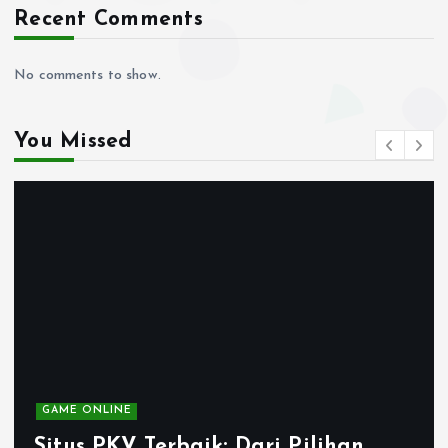
Recent Comments
No comments to show.
You Missed
GAME ONLINE
Situs PKV Terbaik: Dari Pilihan