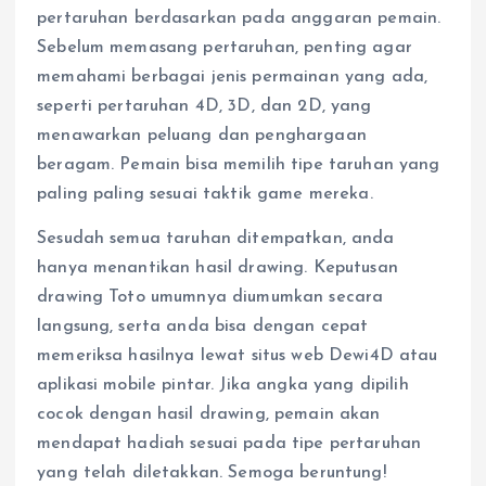
pertaruhan berdasarkan pada anggaran pemain.
Sebelum memasang pertaruhan, penting agar
memahami berbagai jenis permainan yang ada,
seperti pertaruhan 4D, 3D, dan 2D, yang
menawarkan peluang dan penghargaan
beragam. Pemain bisa memilih tipe taruhan yang
paling paling sesuai taktik game mereka.
Sesudah semua taruhan ditempatkan, anda
hanya menantikan hasil drawing. Keputusan
drawing Toto umumnya diumumkan secara
langsung, serta anda bisa dengan cepat
memeriksa hasilnya lewat situs web Dewi4D atau
aplikasi mobile pintar. Jika angka yang dipilih
cocok dengan hasil drawing, pemain akan
mendapat hadiah sesuai pada tipe pertaruhan
yang telah diletakkan. Semoga beruntung!