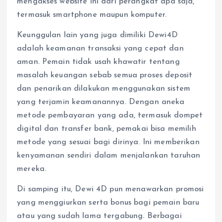
mengakses website ini dari perangkat apa saja,
termasuk smartphone maupun komputer.
Keunggulan lain yang juga dimiliki Dewi4D
adalah keamanan transaksi yang cepat dan
aman. Pemain tidak usah khawatir tentang
masalah keuangan sebab semua proses deposit
dan penarikan dilakukan menggunakan sistem
yang terjamin keamanannya. Dengan aneka
metode pembayaran yang ada, termasuk dompet
digital dan transfer bank, pemakai bisa memilih
metode yang sesuai bagi dirinya. Ini memberikan
kenyamanan sendiri dalam menjalankan taruhan
mereka.
Di samping itu, Dewi 4D pun menawarkan promosi
yang menggiurkan serta bonus bagi pemain baru
atau yang sudah lama tergabung. Berbagai