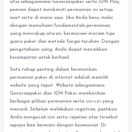
situs sebagaimana Generasipoker serta IDN Play,
pemain dapat menikmati permainan ini setiap
saat serta di mana saja. Jika Anda baru, mulai
dengan memahami fundamentals permainan,
yang mencakup aturan, bermacam-macam tipe
game poker dan metode fungsi taruhan. Dengan
pengetahuan yang, Anda dapat menaikkan
kesempatan untuk berhasil.
Satu tahap penting dalam bermainkan
permainan poker di internet adalah memilih
website yang tepat. Website sebagaimana
Generasipoker dan IDN Poker memberikan
berbagai pilihan permainan serta ciri-ciri yang
menarik. Sebelum melakukan registrasi, pastikan
Anda mengecek izin serta reputasi situs tersebut
supaya bisa bermain dengan keamanan. Di