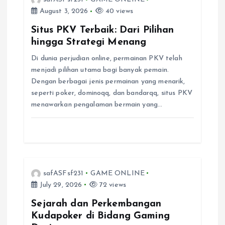
August 3, 2026
40 views
g
Situs PKV Terbaik: Dari Pilihan
a
hingga Strategi Menang
Di dunia perjudian online, permainan PKV telah
t
menjadi pilihan utama bagi banyak pemain.
Dengan berbagai jenis permainan yang menarik,
i
seperti poker, dominoqq, dan bandarqq, situs PKV
menawarkan pengalaman bermain yang…
o
n
safASFsf231
GAME ONLINE
July 29, 2026
72 views
Sejarah dan Perkembangan
Kudapoker di Bidang Gaming