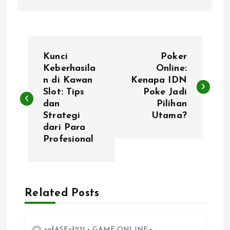
P
Kunci
Poker
o
Keberhasila
Online:
n di Kawan
Kenapa IDN
Slot: Tips
Poke Jadi
s
dan
Pilihan
Strategi
Utama?
t
dari Para
Profesional
n
a
Related Posts
v
i
safASFsf231
GAME ONLINE