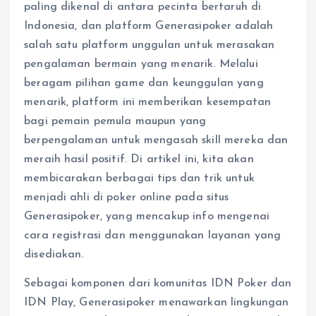
paling dikenal di antara pecinta bertaruh di
Indonesia, dan platform Generasipoker adalah
salah satu platform unggulan untuk merasakan
pengalaman bermain yang menarik. Melalui
beragam pilihan game dan keunggulan yang
menarik, platform ini memberikan kesempatan
bagi pemain pemula maupun yang
berpengalaman untuk mengasah skill mereka dan
meraih hasil positif. Di artikel ini, kita akan
membicarakan berbagai tips dan trik untuk
menjadi ahli di poker online pada situs
Generasipoker, yang mencakup info mengenai
cara registrasi dan menggunakan layanan yang
disediakan.
Sebagai komponen dari komunitas IDN Poker dan
IDN Play, Generasipoker menawarkan lingkungan