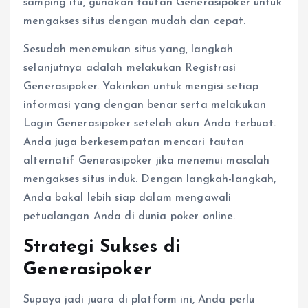
samping itu, gunakan tautan Generasipoker untuk
mengakses situs dengan mudah dan cepat.
Sesudah menemukan situs yang, langkah
selanjutnya adalah melakukan Registrasi
Generasipoker. Yakinkan untuk mengisi setiap
informasi yang dengan benar serta melakukan
Login Generasipoker setelah akun Anda terbuat.
Anda juga berkesempatan mencari tautan
alternatif Generasipoker jika menemui masalah
mengakses situs induk. Dengan langkah-langkah,
Anda bakal lebih siap dalam mengawali
petualangan Anda di dunia poker online.
Strategi Sukses di
Generasipoker
Supaya jadi juara di platform ini, Anda perlu