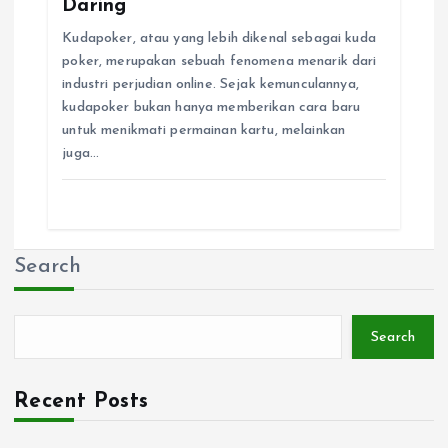
Daring
Kudapoker, atau yang lebih dikenal sebagai kuda
poker, merupakan sebuah fenomena menarik dari
industri perjudian online. Sejak kemunculannya,
kudapoker bukan hanya memberikan cara baru
untuk menikmati permainan kartu, melainkan
juga…
Search
Search
Recent Posts