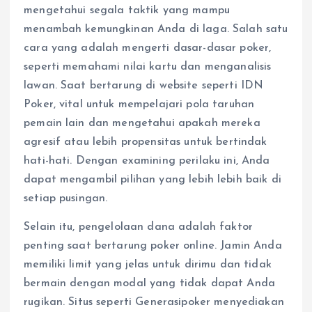
mengetahui segala taktik yang mampu
menambah kemungkinan Anda di laga. Salah satu
cara yang adalah mengerti dasar-dasar poker,
seperti memahami nilai kartu dan menganalisis
lawan. Saat bertarung di website seperti IDN
Poker, vital untuk mempelajari pola taruhan
pemain lain dan mengetahui apakah mereka
agresif atau lebih propensitas untuk bertindak
hati-hati. Dengan examining perilaku ini, Anda
dapat mengambil pilihan yang lebih lebih baik di
setiap pusingan.
Selain itu, pengelolaan dana adalah faktor
penting saat bertarung poker online. Jamin Anda
memiliki limit yang jelas untuk dirimu dan tidak
bermain dengan modal yang tidak dapat Anda
rugikan. Situs seperti Generasipoker menyediakan