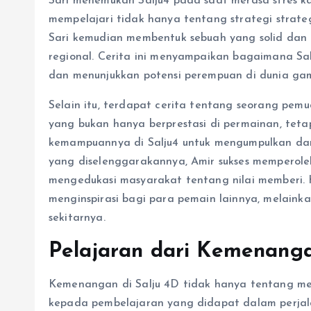
Sari menemukan Salju4 pada saat merasa stres ka
mempelajari tidak hanya tentang strategi strateg
Sari kemudian membentuk sebuah yang solid dan
regional. Cerita ini menyampaikan bagaimana Sa
dan menunjukkan potensi perempuan di dunia ga
Selain itu, terdapat cerita tentang seorang pe
yang bukan hanya berprestasi di permainan, tetap
kemampuannya di Salju4 untuk mengumpulkan dan
yang diselenggarakannya, Amir sukses memperoleh
mengedukasi masyarakat tentang nilai memberi. K
menginspirasi bagi para pemain lainnya, melaink
sekitarnya.
Pelajaran dari Kemenanga
Kemenangan di Salju 4D tidak hanya tentang merai
kepada pembelajaran yang didapat dalam perjal