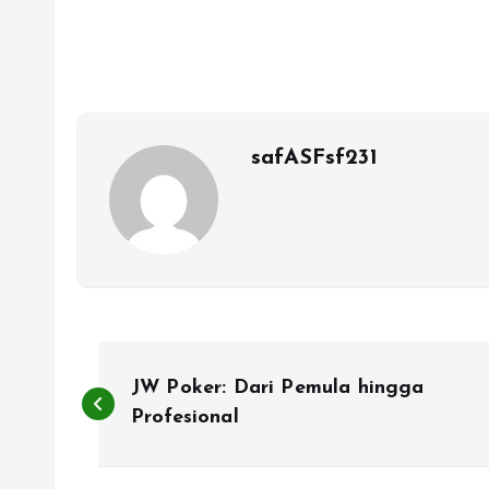
safASFsf231
P
JW Poker: Dari Pemula hingga
o
Profesional