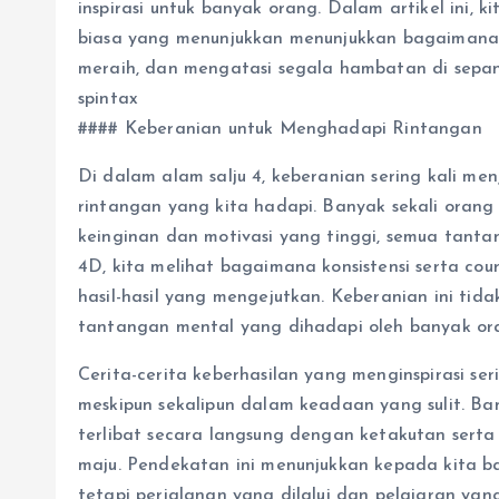
inspirasi untuk banyak orang. Dalam artikel ini, 
biasa yang menunjukkan menunjukkan bagaiman
meraih, dan mengatasi segala hambatan di sepan
spintax
#### Keberanian untuk Menghadapi Rintangan
Di dalam alam salju 4, keberanian sering kali me
rintangan yang kita hadapi. Banyak sekali ora
keinginan dan motivasi yang tinggi, semua tanta
4D, kita melihat bagaimana konsistensi serta c
hasil-hasil yang mengejutkan. Keberanian ini tida
tantangan mental yang dihadapi oleh banyak or
Cerita-cerita keberhasilan yang menginspirasi ser
meskipun sekalipun dalam keadaan yang sulit. Ba
terlibat secara langsung dengan ketakutan sert
maju. Pendekatan ini menunjukkan kepada kita b
tetapi perjalanan yang dilalui dan pelajaran yan