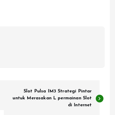
Slot Pulsa IM3 Strategi Pintar
untuk Merasakan L permainan Slot
di Internet