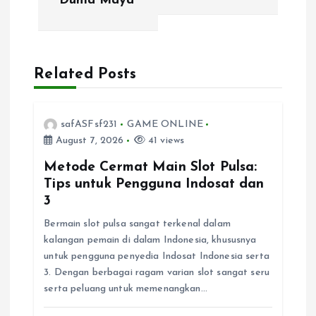
Dunia Maya
n
a
Related Posts
v
i
safASFsf231
GAME ONLINE
August 7, 2026
41 views
g
Metode Cermat Main Slot Pulsa:
a
Tips untuk Pengguna Indosat dan
3
t
Bermain slot pulsa sangat terkenal dalam
kalangan pemain di dalam Indonesia, khususnya
i
untuk pengguna penyedia Indosat Indonesia serta
3. Dengan berbagai ragam varian slot sangat seru
o
serta peluang untuk memenangkan…