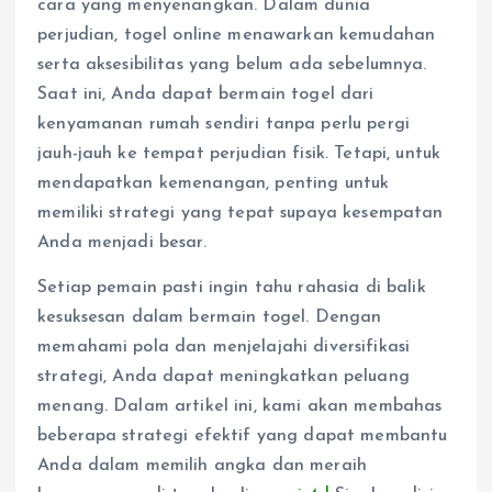
cara yang menyenangkan. Dalam dunia
perjudian, togel online menawarkan kemudahan
serta aksesibilitas yang belum ada sebelumnya.
Saat ini, Anda dapat bermain togel dari
kenyamanan rumah sendiri tanpa perlu pergi
jauh-jauh ke tempat perjudian fisik. Tetapi, untuk
mendapatkan kemenangan, penting untuk
memiliki strategi yang tepat supaya kesempatan
Anda menjadi besar.
Setiap pemain pasti ingin tahu rahasia di balik
kesuksesan dalam bermain togel. Dengan
memahami pola dan menjelajahi diversifikasi
strategi, Anda dapat meningkatkan peluang
menang. Dalam artikel ini, kami akan membahas
beberapa strategi efektif yang dapat membantu
Anda dalam memilih angka dan meraih