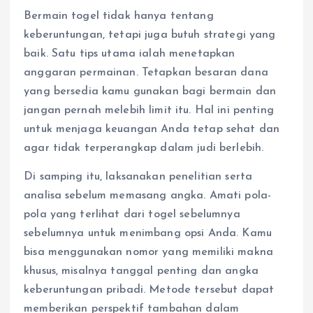
Bermain togel tidak hanya tentang
keberuntungan, tetapi juga butuh strategi yang
baik. Satu tips utama ialah menetapkan
anggaran permainan. Tetapkan besaran dana
yang bersedia kamu gunakan bagi bermain dan
jangan pernah melebih limit itu. Hal ini penting
untuk menjaga keuangan Anda tetap sehat dan
agar tidak terperangkap dalam judi berlebih.
Di samping itu, laksanakan penelitian serta
analisa sebelum memasang angka. Amati pola-
pola yang terlihat dari togel sebelumnya
sebelumnya untuk menimbang opsi Anda. Kamu
bisa menggunakan nomor yang memiliki makna
khusus, misalnya tanggal penting dan angka
keberuntungan pribadi. Metode tersebut dapat
memberikan perspektif tambahan dalam