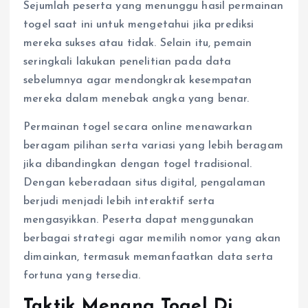
Sejumlah peserta yang menunggu hasil permainan
togel saat ini untuk mengetahui jika prediksi
mereka sukses atau tidak. Selain itu, pemain
seringkali lakukan penelitian pada data
sebelumnya agar mendongkrak kesempatan
mereka dalam menebak angka yang benar.
Permainan togel secara online menawarkan
beragam pilihan serta variasi yang lebih beragam
jika dibandingkan dengan togel tradisional.
Dengan keberadaan situs digital, pengalaman
berjudi menjadi lebih interaktif serta
mengasyikkan. Peserta dapat menggunakan
berbagai strategi agar memilih nomor yang akan
dimainkan, termasuk memanfaatkan data serta
fortuna yang tersedia.
Taktik Menang Togel Di