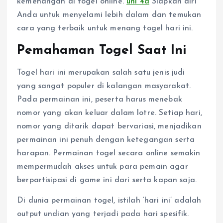
kemenangan di togel online.
uni 4d
Siapkan diri
Anda untuk menyelami lebih dalam dan temukan
cara yang terbaik untuk menang togel hari ini.
Pemahaman Togel Saat Ini
Togel hari ini merupakan salah satu jenis judi
yang sangat populer di kalangan masyarakat.
Pada permainan ini, peserta harus menebak
nomor yang akan keluar dalam lotre. Setiap hari,
nomor yang ditarik dapat bervariasi, menjadikan
permainan ini penuh dengan ketegangan serta
harapan. Permainan togel secara online semakin
mempermudah akses untuk para pemain agar
berpartisipasi di game ini dari serta kapan saja.
Di dunia permainan togel, istilah ‘hari ini’ adalah
output undian yang terjadi pada hari spesifik.