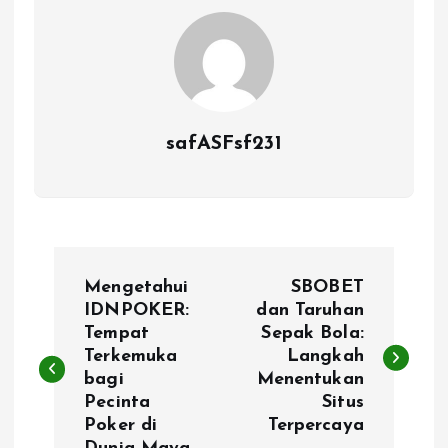
safASFsf231
P
Mengetahui
SBOBET
o
IDNPOKER:
dan Taruhan
Tempat
Sepak Bola:
Terkemuka
Langkah
s
bagi
Menentukan
Pecinta
Situs
t
Poker di
Terpercaya