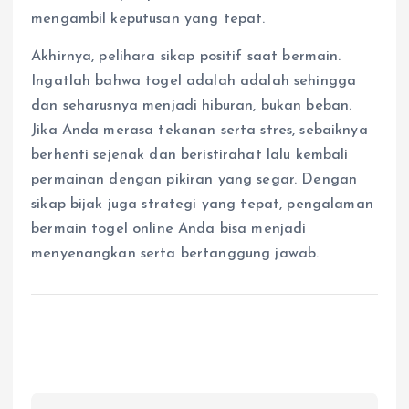
mengambil keputusan yang tepat.
Akhirnya, pelihara sikap positif saat bermain.
Ingatlah bahwa togel adalah adalah sehingga
dan seharusnya menjadi hiburan, bukan beban.
Jika Anda merasa tekanan serta stres, sebaiknya
berhenti sejenak dan beristirahat lalu kembali
permainan dengan pikiran yang segar. Dengan
sikap bijak juga strategi yang tepat, pengalaman
bermain togel online Anda bisa menjadi
menyenangkan serta bertanggung jawab.