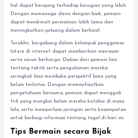
hal dapat berujung terhadap kerugian yang lebih.
Dengan memanage dana dengan baik, pemain
dapat menikmati permainan lebih lama dan
meningkatkan peluang dalam berhasil.
Terakhir, bergabung dalam kelompok penggemar
lotere di internet dapat memberikan wawasan
serta saran berharga. Diskusi dari pemain lain
tentang taktik serta pengalaman mereka
seringkali bisa membuka perspektif baru yang
belum terlintas. Dengan memanfaatkan
pengetahuan bersama, pemain dapat menggali
trik yang mungkin belum mereka ketahui di masa
lalu, serta memperluas jaringan serta kesempatan
untuk berbagi informasi tentang togel di hari ini.
Tips Bermain secara Bijak