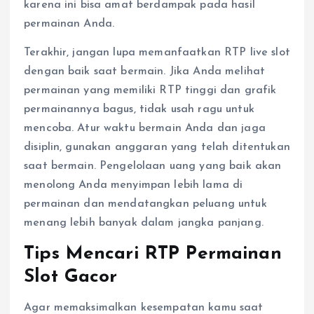
karena ini bisa amat berdampak pada hasil
permainan Anda.
Terakhir, jangan lupa memanfaatkan RTP live slot
dengan baik saat bermain. Jika Anda melihat
permainan yang memiliki RTP tinggi dan grafik
permainannya bagus, tidak usah ragu untuk
mencoba. Atur waktu bermain Anda dan jaga
disiplin, gunakan anggaran yang telah ditentukan
saat bermain. Pengelolaan uang yang baik akan
menolong Anda menyimpan lebih lama di
permainan dan mendatangkan peluang untuk
menang lebih banyak dalam jangka panjang.
Tips Mencari RTP Permainan
Slot Gacor
Agar memaksimalkan kesempatan kamu saat