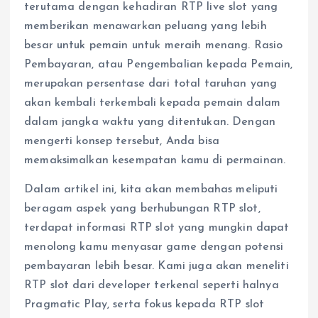
terutama dengan kehadiran RTP live slot yang
memberikan menawarkan peluang yang lebih
besar untuk pemain untuk meraih menang. Rasio
Pembayaran, atau Pengembalian kepada Pemain,
merupakan persentase dari total taruhan yang
akan kembali terkembali kepada pemain dalam
dalam jangka waktu yang ditentukan. Dengan
mengerti konsep tersebut, Anda bisa
memaksimalkan kesempatan kamu di permainan.
Dalam artikel ini, kita akan membahas meliputi
beragam aspek yang berhubungan RTP slot,
terdapat informasi RTP slot yang mungkin dapat
menolong kamu menyasar game dengan potensi
pembayaran lebih besar. Kami juga akan meneliti
RTP slot dari developer terkenal seperti halnya
Pragmatic Play, serta fokus kepada RTP slot