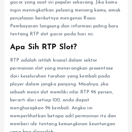
gacor yang saat ini populer sekarang. Jika kamu
ingin meningkatkan peluang menang kamu, simak
penjelasan berikutnya mengenai Rasio
Pembayaran langsung dan informasi paling baru
tentang RTP slot gacor pada hari ini.
Apa Sih RTP Slot?
RTP adalah istilah krusial dalam sektor
permainan slot yang menerangkan prosentase
dari keseluruhan taruhan yang kembali pada
player dalam jangka panjang. Misalnya, jika
sebuah mesin slot memiliki nilai RTP 96 persen,
berarti dari setiap 100, anda dapat
mengharapkan 96 kembali. Angka ini
memperlihatkan betapa adil permainan itu dan
memberi ide tentang kemungkinan keuntungan
yang bisa diperoleh.