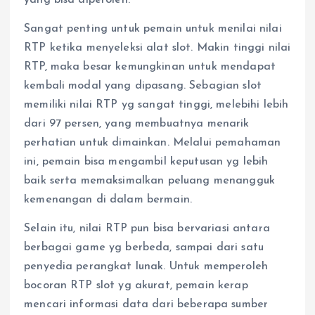
Sangat penting untuk pemain untuk menilai nilai
RTP ketika menyeleksi alat slot. Makin tinggi nilai
RTP, maka besar kemungkinan untuk mendapat
kembali modal yang dipasang. Sebagian slot
memiliki nilai RTP yg sangat tinggi, melebihi lebih
dari 97 persen, yang membuatnya menarik
perhatian untuk dimainkan. Melalui pemahaman
ini, pemain bisa mengambil keputusan yg lebih
baik serta memaksimalkan peluang menangguk
kemenangan di dalam bermain.
Selain itu, nilai RTP pun bisa bervariasi antara
berbagai game yg berbeda, sampai dari satu
penyedia perangkat lunak. Untuk memperoleh
bocoran RTP slot yg akurat, pemain kerap
mencari informasi data dari beberapa sumber