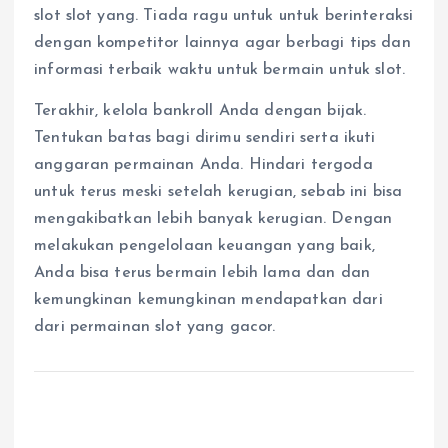
slot slot yang. Tiada ragu untuk untuk berinteraksi
dengan kompetitor lainnya agar berbagi tips dan
informasi terbaik waktu untuk bermain untuk slot.
Terakhir, kelola bankroll Anda dengan bijak.
Tentukan batas bagi dirimu sendiri serta ikuti
anggaran permainan Anda. Hindari tergoda
untuk terus meski setelah kerugian, sebab ini bisa
mengakibatkan lebih banyak kerugian. Dengan
melakukan pengelolaan keuangan yang baik,
Anda bisa terus bermain lebih lama dan dan
kemungkinan kemungkinan mendapatkan dari
dari permainan slot yang gacor.