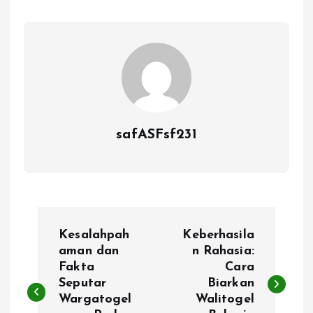
safASFsf231
P
Kesalahpah
Keberhasila
o
aman dan
n Rahasia:
Fakta
Cara
Seputar
Biarkan
s
Wargatogel
Walitogel