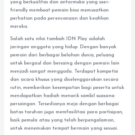
yang berkualitas dan antarmuka yang user-
friendly membuat pemain bisa memusatkan
perhatian pada perencanaan dan keahlian
mereka.
Salah satu nilai tambah IDN Play adalah
jaringan anggota yang hidup. Dengan banyak
pemain dari berbagai belahan dunia, peluang
untuk bergaul dan bersaing dengan pemain lain
menjadi sangat menggoda. Terdapat kompetisi
dan acara khusus yang diselenggarakan secara
rutin, memberikan kesempatan bagi peserta untuk
mendapatkan hadiah menarik sambil suasana
persaingan. Tersedianya meja dengan berbagai
batas taruhan juga memfasilitasi para partisipan,
baik pemula atau yang telah berpengalaman,
untuk menemukan tempat bermain yang sesuai.