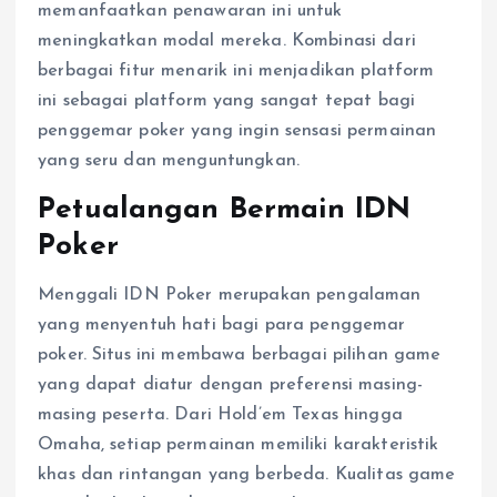
memanfaatkan penawaran ini untuk
meningkatkan modal mereka. Kombinasi dari
berbagai fitur menarik ini menjadikan platform
ini sebagai platform yang sangat tepat bagi
penggemar poker yang ingin sensasi permainan
yang seru dan menguntungkan.
Petualangan Bermain IDN
Poker
Menggali IDN Poker merupakan pengalaman
yang menyentuh hati bagi para penggemar
poker. Situs ini membawa berbagai pilihan game
yang dapat diatur dengan preferensi masing-
masing peserta. Dari Hold’em Texas hingga
Omaha, setiap permainan memiliki karakteristik
khas dan rintangan yang berbeda. Kualitas game