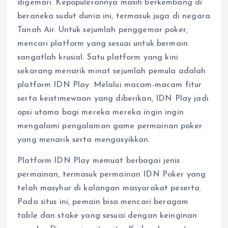
digemari. Kepopulerannya masih berkembang di
beraneka sudut dunia ini, termasuk juga di negara
Tanah Air. Untuk sejumlah penggemar poker,
mencari platform yang sesuai untuk bermain
sangatlah krusial. Satu platform yang kini
sekarang menarik minat sejumlah pemula adalah
platform IDN Play. Melalui macam-macam fitur
serta keistimewaan yang diberikan, IDN Play jadi
opsi utama bagi mereka mereka ingin ingin
mengalami pengalaman game permainan poker
yang menarik serta mengasyikkan.
Platform IDN Play memuat berbagai jenis
permainan, termasuk permainan IDN Poker yang
telah masyhur di kalangan masyarakat peserta.
Pada situs ini, pemain bisa mencari beragam
table dan stake yang sesuai dengan keinginan