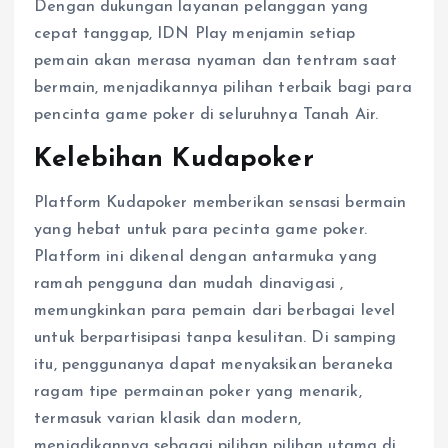
Dengan dukungan layanan pelanggan yang
cepat tanggap, IDN Play menjamin setiap
pemain akan merasa nyaman dan tentram saat
bermain, menjadikannya pilihan terbaik bagi para
pencinta game poker di seluruhnya Tanah Air.
Kelebihan Kudapoker
Platform Kudapoker memberikan sensasi bermain
yang hebat untuk para pecinta game poker.
Platform ini dikenal dengan antarmuka yang
ramah pengguna dan mudah dinavigasi ,
memungkinkan para pemain dari berbagai level
untuk berpartisipasi tanpa kesulitan. Di samping
itu, penggunanya dapat menyaksikan beraneka
ragam tipe permainan poker yang menarik,
termasuk varian klasik dan modern,
menjadikannya sebagai pilihan pilihan utama di