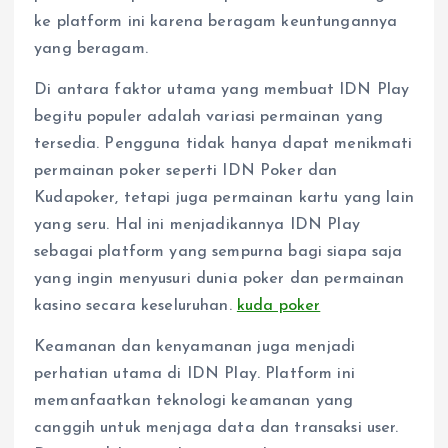
ke platform ini karena beragam keuntungannya
yang beragam.
Di antara faktor utama yang membuat IDN Play
begitu populer adalah variasi permainan yang
tersedia. Pengguna tidak hanya dapat menikmati
permainan poker seperti IDN Poker dan
Kudapoker, tetapi juga permainan kartu yang lain
yang seru. Hal ini menjadikannya IDN Play
sebagai platform yang sempurna bagi siapa saja
yang ingin menyusuri dunia poker dan permainan
kasino secara keseluruhan.
kuda poker
Keamanan dan kenyamanan juga menjadi
perhatian utama di IDN Play. Platform ini
memanfaatkan teknologi keamanan yang
canggih untuk menjaga data dan transaksi user.