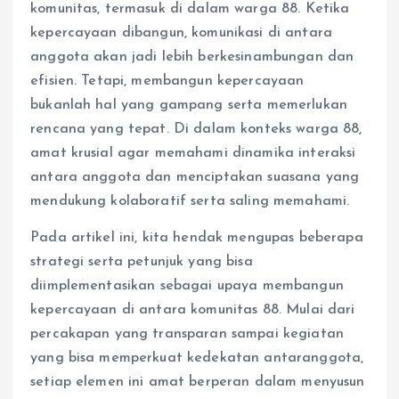
komunitas, termasuk di dalam warga 88. Ketika
kepercayaan dibangun, komunikasi di antara
anggota akan jadi lebih berkesinambungan dan
efisien. Tetapi, membangun kepercayaan
bukanlah hal yang gampang serta memerlukan
rencana yang tepat. Di dalam konteks warga 88,
amat krusial agar memahami dinamika interaksi
antara anggota dan menciptakan suasana yang
mendukung kolaboratif serta saling memahami.
Pada artikel ini, kita hendak mengupas beberapa
strategi serta petunjuk yang bisa
diimplementasikan sebagai upaya membangun
kepercayaan di antara komunitas 88. Mulai dari
percakapan yang transparan sampai kegiatan
yang bisa memperkuat kedekatan antaranggota,
setiap elemen ini amat berperan dalam menyusun