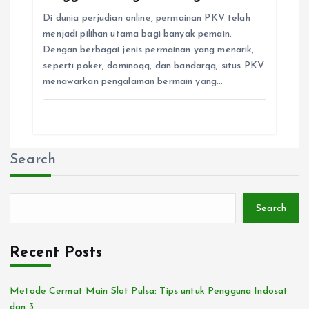
Di dunia perjudian online, permainan PKV telah
menjadi pilihan utama bagi banyak pemain.
Dengan berbagai jenis permainan yang menarik,
seperti poker, dominoqq, dan bandarqq, situs PKV
menawarkan pengalaman bermain yang…
Search
Search
Recent Posts
Metode Cermat Main Slot Pulsa: Tips untuk Pengguna Indosat
dan 3