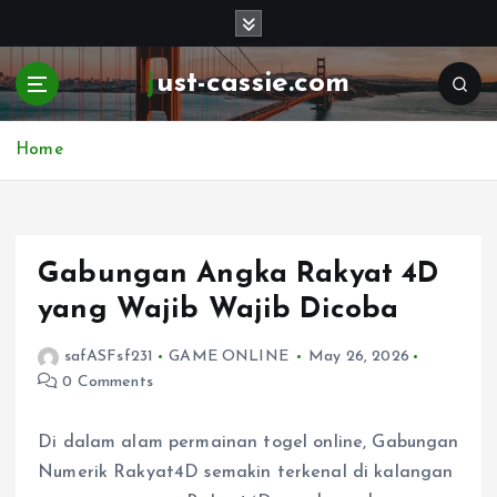
S
k
i
just-cassie.com
p
t
o
Home
c
o
n
t
e
Gabungan Angka Rakyat 4D
n
yang Wajib Wajib Dicoba
t
safASFsf231
GAME ONLINE
May 26, 2026
0 Comments
Di dalam alam permainan togel online, Gabungan
Numerik Rakyat4D semakin terkenal di kalangan