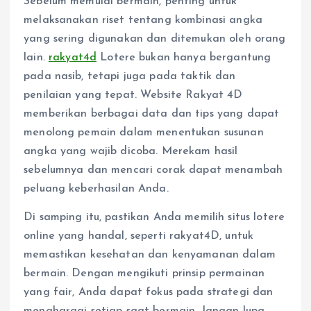
Sebelum memulai bermain, penting untuk
melaksanakan riset tentang kombinasi angka
yang sering digunakan dan ditemukan oleh orang
lain.
rakyat4d
Lotere bukan hanya bergantung
pada nasib, tetapi juga pada taktik dan
penilaian yang tepat. Website Rakyat 4D
memberikan berbagai data dan tips yang dapat
menolong pemain dalam menentukan susunan
angka yang wajib dicoba. Merekam hasil
sebelumnya dan mencari corak dapat menambah
peluang keberhasilan Anda.
Di samping itu, pastikan Anda memilih situs lotere
online yang handal, seperti rakyat4D, untuk
memastikan kesehatan dan kenyamanan dalam
bermain. Dengan mengikuti prinsip permainan
yang fair, Anda dapat fokus pada strategi dan