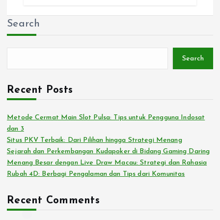
Search
Search
Recent Posts
Metode Cermat Main Slot Pulsa: Tips untuk Pengguna Indosat
dan 3
Situs PKV Terbaik: Dari Pilihan hingga Strategi Menang
Sejarah dan Perkembangan Kudapoker di Bidang Gaming Daring
Menang Besar dengan Live Draw Macau: Strategi dan Rahasia
Rubah 4D: Berbagi Pengalaman dan Tips dari Komunitas
Recent Comments