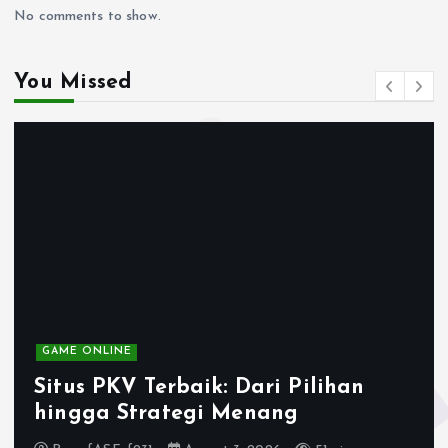
No comments to show.
You Missed
GAME ONLINE
Situs PKV Terbaik: Dari Pilihan
hingga Strategi Menang