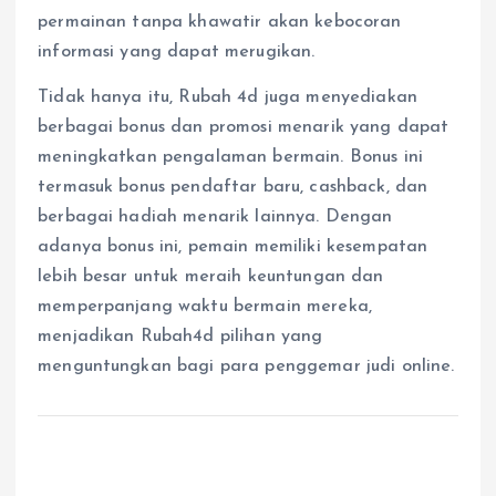
permainan tanpa khawatir akan kebocoran
informasi yang dapat merugikan.
Tidak hanya itu, Rubah 4d juga menyediakan
berbagai bonus dan promosi menarik yang dapat
meningkatkan pengalaman bermain. Bonus ini
termasuk bonus pendaftar baru, cashback, dan
berbagai hadiah menarik lainnya. Dengan
adanya bonus ini, pemain memiliki kesempatan
lebih besar untuk meraih keuntungan dan
memperpanjang waktu bermain mereka,
menjadikan Rubah4d pilihan yang
menguntungkan bagi para penggemar judi online.