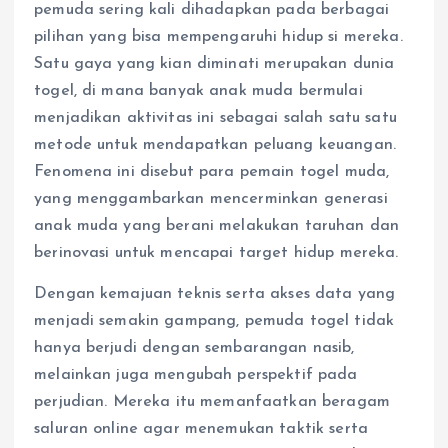
pemuda sering kali dihadapkan pada berbagai
pilihan yang bisa mempengaruhi hidup si mereka.
Satu gaya yang kian diminati merupakan dunia
togel, di mana banyak anak muda bermulai
menjadikan aktivitas ini sebagai salah satu satu
metode untuk mendapatkan peluang keuangan.
Fenomena ini disebut para pemain togel muda,
yang menggambarkan mencerminkan generasi
anak muda yang berani melakukan taruhan dan
berinovasi untuk mencapai target hidup mereka.
Dengan kemajuan teknis serta akses data yang
menjadi semakin gampang, pemuda togel tidak
hanya berjudi dengan sembarangan nasib,
melainkan juga mengubah perspektif pada
perjudian. Mereka itu memanfaatkan beragam
saluran online agar menemukan taktik serta