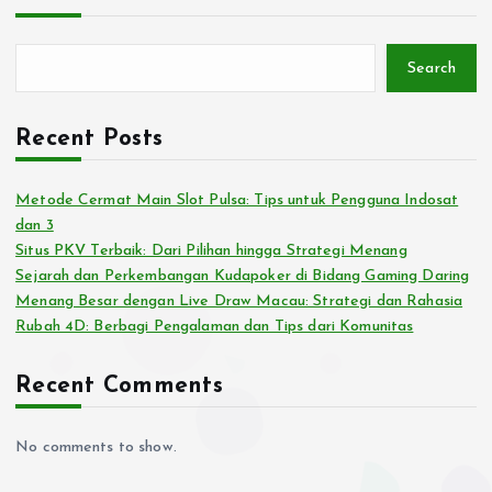
Search
Recent Posts
Metode Cermat Main Slot Pulsa: Tips untuk Pengguna Indosat
dan 3
Situs PKV Terbaik: Dari Pilihan hingga Strategi Menang
Sejarah dan Perkembangan Kudapoker di Bidang Gaming Daring
Menang Besar dengan Live Draw Macau: Strategi dan Rahasia
Rubah 4D: Berbagi Pengalaman dan Tips dari Komunitas
Recent Comments
No comments to show.