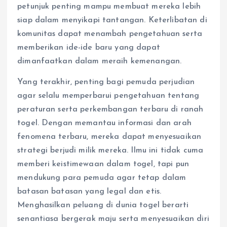
petunjuk penting mampu membuat mereka lebih
siap dalam menyikapi tantangan. Keterlibatan di
komunitas dapat menambah pengetahuan serta
memberikan ide-ide baru yang dapat
dimanfaatkan dalam meraih kemenangan.
Yang terakhir, penting bagi pemuda perjudian
agar selalu memperbarui pengetahuan tentang
peraturan serta perkembangan terbaru di ranah
togel. Dengan memantau informasi dan arah
fenomena terbaru, mereka dapat menyesuaikan
strategi berjudi milik mereka. Ilmu ini tidak cuma
memberi keistimewaan dalam togel, tapi pun
mendukung para pemuda agar tetap dalam
batasan batasan yang legal dan etis.
Menghasilkan peluang di dunia togel berarti
senantiasa bergerak maju serta menyesuaikan diri