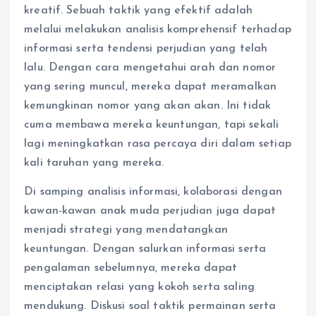
kreatif. Sebuah taktik yang efektif adalah
melalui melakukan analisis komprehensif terhadap
informasi serta tendensi perjudian yang telah
lalu. Dengan cara mengetahui arah dan nomor
yang sering muncul, mereka dapat meramalkan
kemungkinan nomor yang akan akan. Ini tidak
cuma membawa mereka keuntungan, tapi sekali
lagi meningkatkan rasa percaya diri dalam setiap
kali taruhan yang mereka.
Di samping analisis informasi, kolaborasi dengan
kawan-kawan anak muda perjudian juga dapat
menjadi strategi yang mendatangkan
keuntungan. Dengan salurkan informasi serta
pengalaman sebelumnya, mereka dapat
menciptakan relasi yang kokoh serta saling
mendukung. Diskusi soal taktik permainan serta