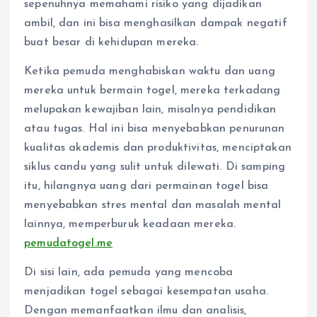
sepenuhnya memahami risiko yang dijadikan
ambil, dan ini bisa menghasilkan dampak negatif
buat besar di kehidupan mereka.
Ketika pemuda menghabiskan waktu dan uang
mereka untuk bermain togel, mereka terkadang
melupakan kewajiban lain, misalnya pendidikan
atau tugas. Hal ini bisa menyebabkan penurunan
kualitas akademis dan produktivitas, menciptakan
siklus candu yang sulit untuk dilewati. Di samping
itu, hilangnya uang dari permainan togel bisa
menyebabkan stres mental dan masalah mental
lainnya, memperburuk keadaan mereka.
pemudatogel.me
Di sisi lain, ada pemuda yang mencoba
menjadikan togel sebagai kesempatan usaha.
Dengan memanfaatkan ilmu dan analisis,