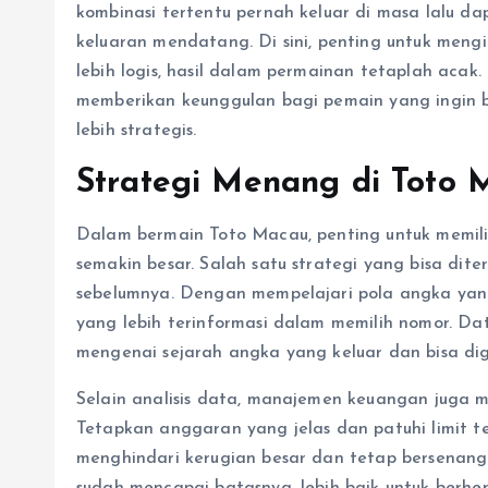
kombinasi tertentu pernah keluar di masa lalu 
keluaran mendatang. Di sini, penting untuk meng
lebih logis, hasil dalam permainan tetaplah aca
memberikan keunggulan bagi pemain yang ingin 
lebih strategis.
Strategi Menang di Toto 
Dalam bermain Toto Macau, penting untuk memil
semakin besar. Salah satu strategi yang bisa dit
sebelumnya. Dengan mempelajari pola angka yan
yang lebih terinformasi dalam memilih nomor. D
mengenai sejarah angka yang keluar dan bisa dig
Selain analisis data, manajemen keuangan juga 
Tetapkan anggaran yang jelas dan patuhi limit t
menghindari kerugian besar dan tetap bersenang