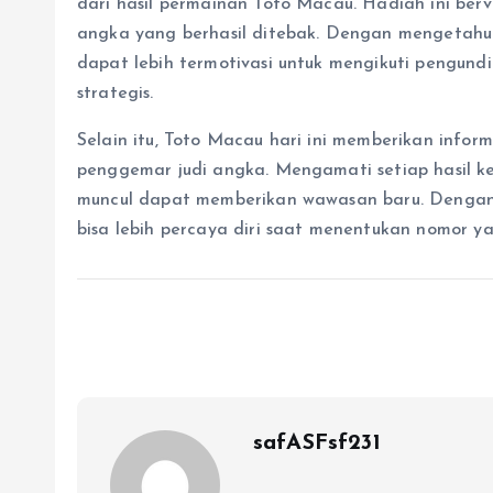
dari hasil permainan Toto Macau. Hadiah ini berv
angka yang berhasil ditebak. Dengan mengetahui
dapat lebih termotivasi untuk mengikuti pengund
strategis.
Selain itu, Toto Macau hari ini memberikan infor
penggemar judi angka. Mengamati setiap hasil k
muncul dapat memberikan wawasan baru. Dengan
bisa lebih percaya diri saat menentukan nomor y
safASFsf231