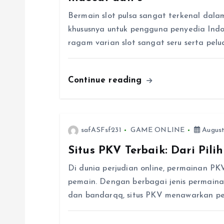
v
Bermain slot pulsa sangat terkenal dala
khususnya untuk pengguna penyedia Indo
i
ragam varian slot sangat seru serta pe
g
Continue reading
a
t
safASFsf231
GAME ONLINE
August
Situs PKV Terbaik: Dari Pil
i
Di dunia perjudian online, permainan PK
o
pemain. Dengan berbagai jenis permainan
dan bandarqq, situs PKV menawarkan p
n