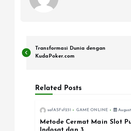
P
Transformasi Dunia dengan
o
KudaPoker.com
s
Related Posts
t
n
safASFsf231
GAME ONLINE
August
Metode Cermat Main Slot Pu
a
Indosat dan 3