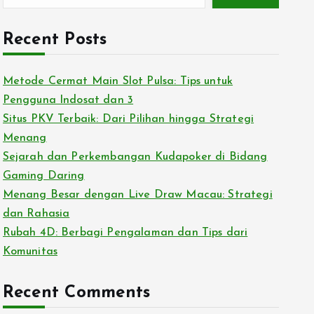
Recent Posts
Metode Cermat Main Slot Pulsa: Tips untuk
Pengguna Indosat dan 3
Situs PKV Terbaik: Dari Pilihan hingga Strategi
Menang
Sejarah dan Perkembangan Kudapoker di Bidang
Gaming Daring
Menang Besar dengan Live Draw Macau: Strategi
dan Rahasia
Rubah 4D: Berbagi Pengalaman dan Tips dari
Komunitas
Recent Comments