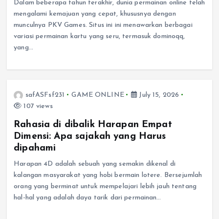
Dalam beberapa tahun terakhir, dunia permainan online telah
mengalami kemajuan yang cepat, khususnya dengan
munculnya PKV Games. Situs ini ini menawarkan berbagai
variasi permainan kartu yang seru, termasuk dominoqq,
yang…
safASFsf231
GAME ONLINE
July 15, 2026
107 views
Rahasia di dibalik Harapan Empat
Dimensi: Apa sajakah yang Harus
dipahami
Harapan 4D adalah sebuah yang semakin dikenal di
kalangan masyarakat yang hobi bermain lotere. Bersejumlah
orang yang berminat untuk mempelajari lebih jauh tentang
hal-hal yang adalah daya tarik dari permainan…