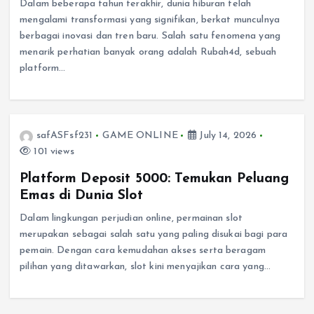
Dalam beberapa tahun terakhir, dunia hiburan telah
mengalami transformasi yang signifikan, berkat munculnya
berbagai inovasi dan tren baru. Salah satu fenomena yang
menarik perhatian banyak orang adalah Rubah4d, sebuah
platform…
safASFsf231
GAME ONLINE
July 14, 2026
101 views
Platform Deposit 5000: Temukan Peluang
Emas di Dunia Slot
Dalam lingkungan perjudian online, permainan slot
merupakan sebagai salah satu yang paling disukai bagi para
pemain. Dengan cara kemudahan akses serta beragam
pilihan yang ditawarkan, slot kini menyajikan cara yang…