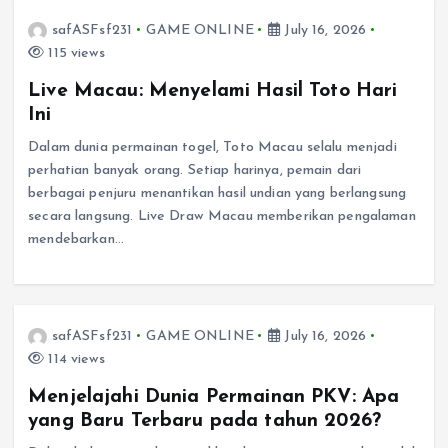
safASFsf231
GAME ONLINE
July 16, 2026
115 views
Live Macau: Menyelami Hasil Toto Hari
Ini
Dalam dunia permainan togel, Toto Macau selalu menjadi
perhatian banyak orang. Setiap harinya, pemain dari
berbagai penjuru menantikan hasil undian yang berlangsung
secara langsung. Live Draw Macau memberikan pengalaman
mendebarkan…
safASFsf231
GAME ONLINE
July 16, 2026
114 views
Menjelajahi Dunia Permainan PKV: Apa
yang Baru Terbaru pada tahun 2026?