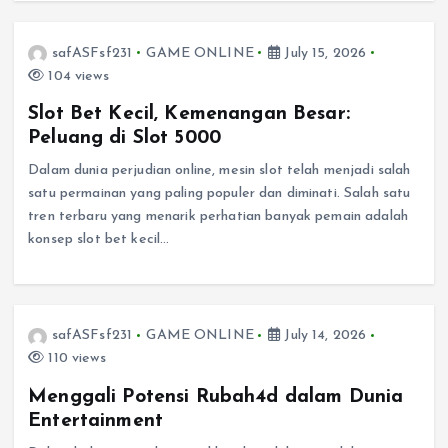
safASFsf231
GAME ONLINE
July 15, 2026
104 views
Slot Bet Kecil, Kemenangan Besar:
Peluang di Slot 5000
Dalam dunia perjudian online, mesin slot telah menjadi salah
satu permainan yang paling populer dan diminati. Salah satu
tren terbaru yang menarik perhatian banyak pemain adalah
konsep slot bet kecil…
safASFsf231
GAME ONLINE
July 14, 2026
110 views
Menggali Potensi Rubah4d dalam Dunia
Entertainment