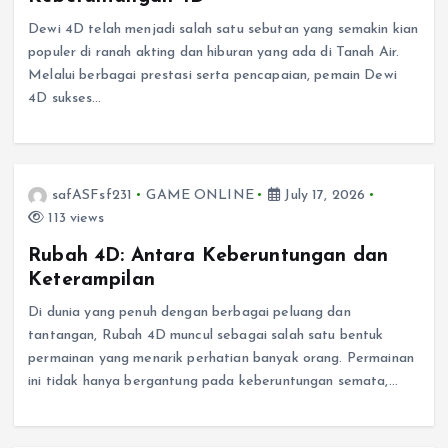
Dewi 4D telah menjadi salah satu sebutan yang semakin kian
populer di ranah akting dan hiburan yang ada di Tanah Air.
Melalui berbagai prestasi serta pencapaian, pemain Dewi
4D sukses…
safASFsf231
GAME ONLINE
July 17, 2026
113 views
Rubah 4D: Antara Keberuntungan dan
Keterampilan
Di dunia yang penuh dengan berbagai peluang dan
tantangan, Rubah 4D muncul sebagai salah satu bentuk
permainan yang menarik perhatian banyak orang. Permainan
ini tidak hanya bergantung pada keberuntungan semata,…