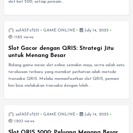
slot bet 500, setiap pemain…
safASFsf231
GAME ONLINE
July 14, 2025
1185 views
Slot Gacor dengan QRIS: Strategi Jitu
untuk Menang Besar
Bidang game mesin slot online semakin maju, serta salah satu
terobosan terbaru yang memikat perhatian ialah metode
transaksi QRIS. Melalui memanfaatkan slot QRIS, pemain
kini bisa melakukan transaksi dengan lebih…
safASFsf231
GAME ONLINE
July 14, 2025
1203 views
Slot QRIS 5000: Peluang Menang Besar