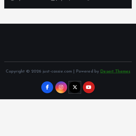
Copyright © 2026 just-cassie.com | Powered by
Desert Themes