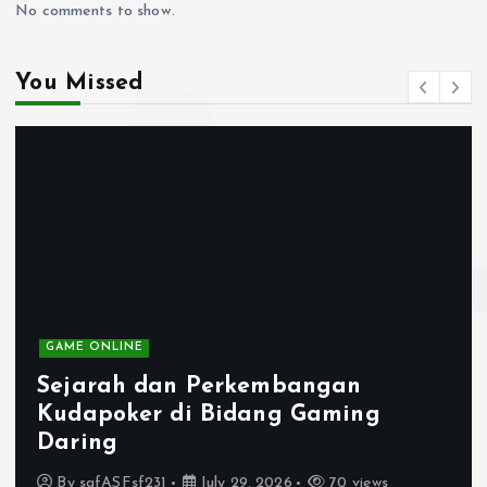
No comments to show.
n
You Missed
a
t
i
o
n
GAME ONLINE
Sejarah dan Perkembangan
Kudapoker di Bidang Gaming
Daring
By
safASFsf231
July 29, 2026
70 views