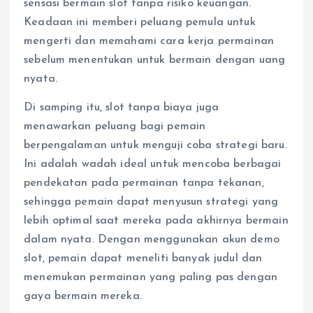
sensasi bermain slot tanpa risiko keuangan.
Keadaan ini memberi peluang pemula untuk
mengerti dan memahami cara kerja permainan
sebelum menentukan untuk bermain dengan uang
nyata.
Di samping itu, slot tanpa biaya juga
menawarkan peluang bagi pemain
berpengalaman untuk menguji coba strategi baru.
Ini adalah wadah ideal untuk mencoba berbagai
pendekatan pada permainan tanpa tekanan,
sehingga pemain dapat menyusun strategi yang
lebih optimal saat mereka pada akhirnya bermain
dalam nyata. Dengan menggunakan akun demo
slot, pemain dapat meneliti banyak judul dan
menemukan permainan yang paling pas dengan
gaya bermain mereka.