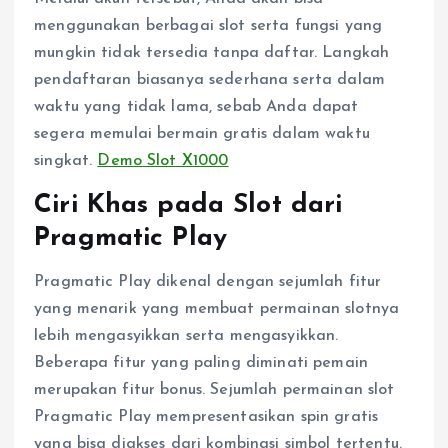
menggunakan berbagai slot serta fungsi yang
mungkin tidak tersedia tanpa daftar. Langkah
pendaftaran biasanya sederhana serta dalam
waktu yang tidak lama, sebab Anda dapat
segera memulai bermain gratis dalam waktu
singkat.
Demo Slot X1000
Ciri Khas pada Slot dari
Pragmatic Play
Pragmatic Play dikenal dengan sejumlah fitur
yang menarik yang membuat permainan slotnya
lebih mengasyikkan serta mengasyikkan.
Beberapa fitur yang paling diminati pemain
merupakan fitur bonus. Sejumlah permainan slot
Pragmatic Play mempresentasikan spin gratis
yang bisa diakses dari kombinasi simbol tertentu.