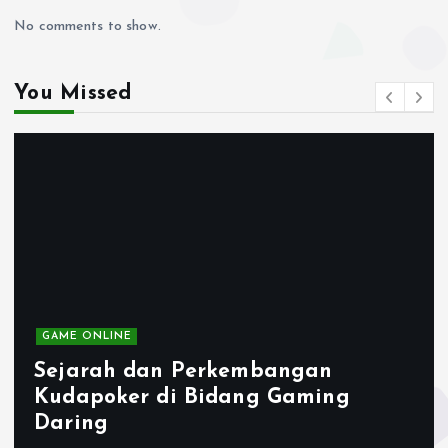
No comments to show.
You Missed
GAME ONLINE
Sejarah dan Perkembangan
Kudapoker di Bidang Gaming
Daring