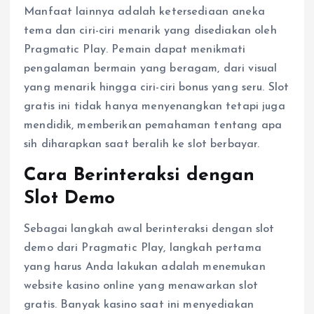
Manfaat lainnya adalah ketersediaan aneka
tema dan ciri-ciri menarik yang disediakan oleh
Pragmatic Play. Pemain dapat menikmati
pengalaman bermain yang beragam, dari visual
yang menarik hingga ciri-ciri bonus yang seru. Slot
gratis ini tidak hanya menyenangkan tetapi juga
mendidik, memberikan pemahaman tentang apa
sih diharapkan saat beralih ke slot berbayar.
Cara Berinteraksi dengan
Slot Demo
Sebagai langkah awal berinteraksi dengan slot
demo dari Pragmatic Play, langkah pertama
yang harus Anda lakukan adalah menemukan
website kasino online yang menawarkan slot
gratis. Banyak kasino saat ini menyediakan