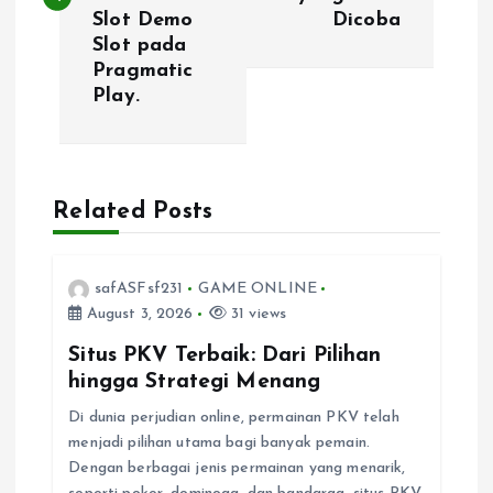
Slot Demo
Dicoba
t
Slot pada
Pragmatic
n
Play.
a
v
Related Posts
i
safASFsf231
GAME ONLINE
g
August 3, 2026
31 views
a
Situs PKV Terbaik: Dari Pilihan
hingga Strategi Menang
t
Di dunia perjudian online, permainan PKV telah
menjadi pilihan utama bagi banyak pemain.
i
Dengan berbagai jenis permainan yang menarik,