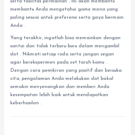
serta fasilitas permainan . Ini akan membantu
membantu Anda mengetahui game mana yang
paling sesuai untuk preferensi serta gaya bermain
Anda .
Yang terakhir, ingatlah bisa memainkan dengan
santai dan tidak terburu-buru dalam mengambil
slot . Nikmati setiap roda serta jangan segan
agar bereksperimen pada set taruh kamu .
Dengan cara pemikiran yang positif dan bersuka
cita, pengalaman Anda melakukan slot bakal
semakin menyenangkan dan memberi Anda
kesempatan lebih baik untuk mendapatkan
keberhasilan .