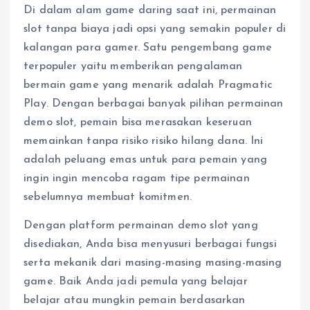
Di dalam alam game daring saat ini, permainan
slot tanpa biaya jadi opsi yang semakin populer di
kalangan para gamer. Satu pengembang game
terpopuler yaitu memberikan pengalaman
bermain game yang menarik adalah Pragmatic
Play. Dengan berbagai banyak pilihan permainan
demo slot, pemain bisa merasakan keseruan
memainkan tanpa risiko risiko hilang dana. Ini
adalah peluang emas untuk para pemain yang
ingin ingin mencoba ragam tipe permainan
sebelumnya membuat komitmen.
Dengan platform permainan demo slot yang
disediakan, Anda bisa menyusuri berbagai fungsi
serta mekanik dari masing-masing masing-masing
game. Baik Anda jadi pemula yang belajar
belajar atau mungkin pemain berdasarkan