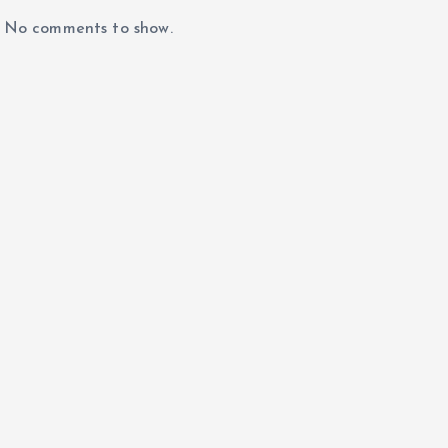
No comments to show.