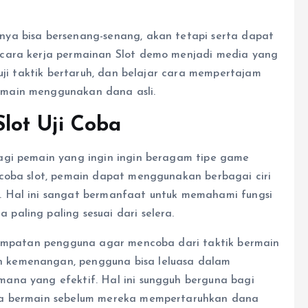
ya bisa bersenang-senang, akan tetapi serta dapat
 cara kerja permainan Slot demo menjadi media yang
guji taktik bertaruh, dan belajar cara mempertajam
main menggunakan dana asli.
lot Uji Coba
agi pemain yang ingin ingin beragam tipe game
 coba slot, pemain dapat menggunakan berbagai ciri
. Hal ini sangat bermanfaat untuk memahami fungsi
aling paling sesuai dari selera.
esempatan pengguna agar mencoba dari taktik bermain
 kemenangan, pengguna bisa leluasa dalam
ana yang efektif. Hal ini sungguh berguna bagi
ra bermain sebelum mereka mempertaruhkan dana