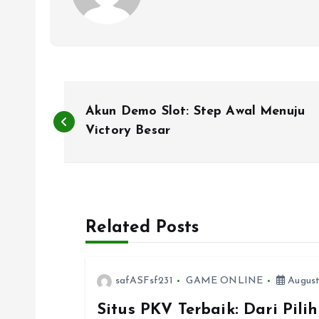
P
Akun Demo Slot: Step Awal Menuju
o
Victory Besar
s
t
Related Posts
n
safASFsf231
GAME ONLINE
August
a
Situs PKV Terbaik: Dari Pil