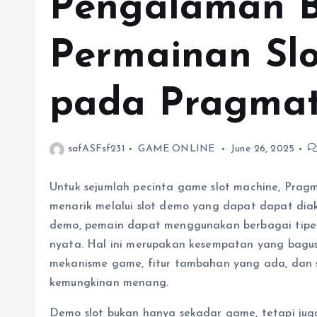
Pengalaman 
Permainan Slo
pada Pragmati
safASFsf231
GAME ONLINE
June 26, 2025
Untuk sejumlah pecinta game slot machine, Pra
menarik melalui slot demo yang dapat dapat dia
demo, pemain dapat menggunakan berbagai tipe
nyata. Hal ini merupakan kesempatan yang bagu
mekanisme game, fitur tambahan yang ada, dan
kemungkinan menang.
Demo slot bukan hanya sekadar game, tetapi jug