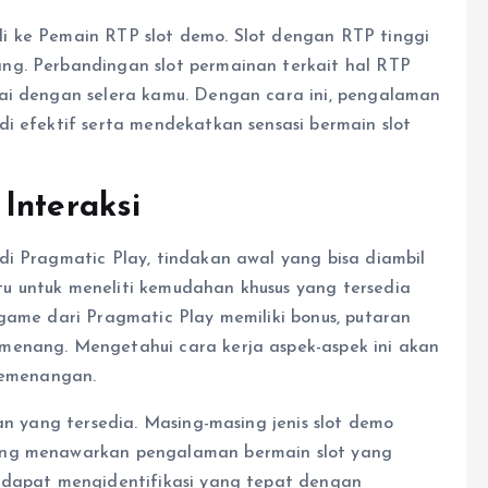
i ke Pemain RTP slot demo. Slot dengan RTP tinggi
ng. Perbandingan slot permainan terkait hal RTP
uai dengan selera kamu. Dengan cara ini, pengalaman
i efektif serta mendekatkan sensasi bermain slot
Interaksi
di Pragmatic Play, tindakan awal yang bisa diambil
u untuk meneliti kemudahan khusus yang tersedia
game dari Pragmatic Play memiliki bonus, putaran
menang. Mengetahui cara kerja aspek-aspek ini akan
emenangan.
an yang tersedia. Masing-masing jenis slot demo
ang menawarkan pengalaman bermain slot yang
a dapat mengidentifikasi yang tepat dengan