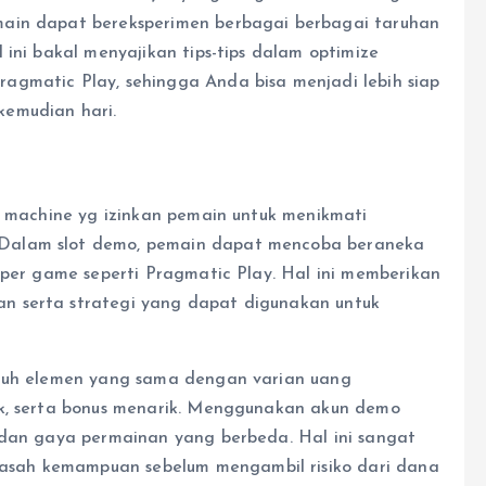
main dapat bereksperimen berbagai berbagai taruhan
 ini bakal menyajikan tips-tips dalam optimize
agmatic Play, sehingga Anda bisa menjadi lebih siap
kemudian hari.
t machine yg izinkan pemain untuk menikmati
Dalam slot demo, pemain dapat mencoba beraneka
oper game seperti Pragmatic Play. Hal ini memberikan
n serta strategi yang dapat digunakan untuk
uruh elemen yang sama dengan varian uang
ik, serta bonus menarik. Menggunakan akun demo
 dan gaya permainan yang berbeda. Hal ini sangat
sah kemampuan sebelum mengambil risiko dari dana