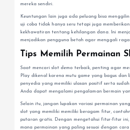
mereka sendiri.
Keuntungan lain juga ada peluang bisa menggilin
uji coba tidak hanya seru tetapi juga memberikan
kekhawatiran tentang kehilangan dana. Ini men
menjadikan pengguna betah agar menggali ragam
Tips Memilih Permainan Sl
Saat mencari slot demo terbaik, penting agar 
Play dikenal karena mutu game yang bagus dan 
penyedia yang memiliki ulasan positif serta suda
Anda dapat mengalami pengalaman bermain yang
Selain itu, jangan lupakan variasi permainan ya
slot yang memiliki memiliki beragam fitur, cont
putaran gratis. Dengan mengetahui fitur-fitur i
mana permainan yang paling sesuai dengan cara be