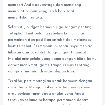
memberi Anda advantage dan menolong
membuat pilihan yang lebih baik saat
menentukan angka.
Selain itu, budget bermain juga sangat penting.
Tetapkan limit belanja sebelum kamu mulai
permainan dan pastikan untuk tidak melampaui
limit tersebut. Permainan ini seharusnya menjadi
hiburan dan bukanlah tanggungan finansial.
Melalui mengelola uang kamu dengan bijak, kamu
dapat menikmati game tanpa cemas tentang
dampak finansial di masa depan hari.
Terakhir, pertimbangkan untuk bermain dengan
sama terus. Menggunakan strategi yang sama
atau berkomitmen pada angka yang Anda
tentukan selama beberapa permainan dapat