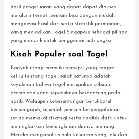
hasil pengeluaran yang dapat dapat diakses
melalui internet, pemain bisa dengan mudah
mengawasi hasil dari serta statistik permainan,
yang menjadikan Togel Singapore sebagai pilihan
yang menarik untuk penggemar judi angka.
Kisah Populer soal Togel
Banyak orang memiliki persepsi yang sangat
keliru tentang togel, salah satunya adalah
keyakinan bahwa togel merupakan sebuah
permainan yang sepenuhnya bergantung pada
nasib. Walaupun keberuntungan betul-betul
berpengaruh, sejumlah pemain berpengalaman
sering memakai strategi serta analisis data untuk
meningkatkan kemungkinan dirinya menang.
Mereka menganalisis pola keluaran yang lalu dan