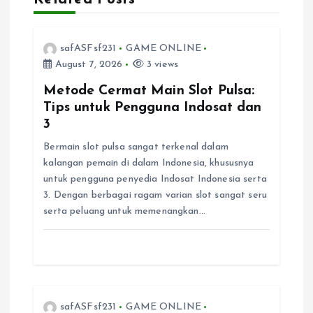
v
i
safASFsf231
GAME ONLINE
August 7, 2026
3 views
g
Metode Cermat Main Slot Pulsa:
Tips untuk Pengguna Indosat dan
a
3
Bermain slot pulsa sangat terkenal dalam
t
kalangan pemain di dalam Indonesia, khususnya
untuk pengguna penyedia Indosat Indonesia serta
i
3. Dengan berbagai ragam varian slot sangat seru
serta peluang untuk memenangkan…
o
n
safASFsf231
GAME ONLINE