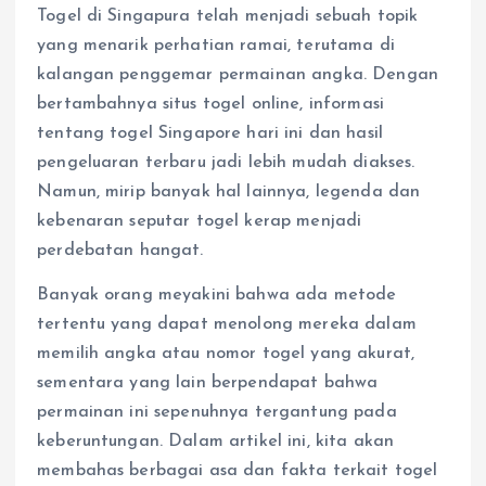
Togel di Singapura telah menjadi sebuah topik
yang menarik perhatian ramai, terutama di
kalangan penggemar permainan angka. Dengan
bertambahnya situs togel online, informasi
tentang togel Singapore hari ini dan hasil
pengeluaran terbaru jadi lebih mudah diakses.
Namun, mirip banyak hal lainnya, legenda dan
kebenaran seputar togel kerap menjadi
perdebatan hangat.
Banyak orang meyakini bahwa ada metode
tertentu yang dapat menolong mereka dalam
memilih angka atau nomor togel yang akurat,
sementara yang lain berpendapat bahwa
permainan ini sepenuhnya tergantung pada
keberuntungan. Dalam artikel ini, kita akan
membahas berbagai asa dan fakta terkait togel