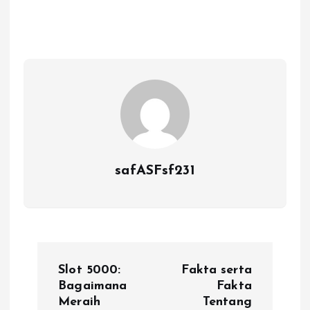
safASFsf231
P
Slot 5000:
Fakta serta
o
Bagaimana
Fakta
Meraih
Tentang