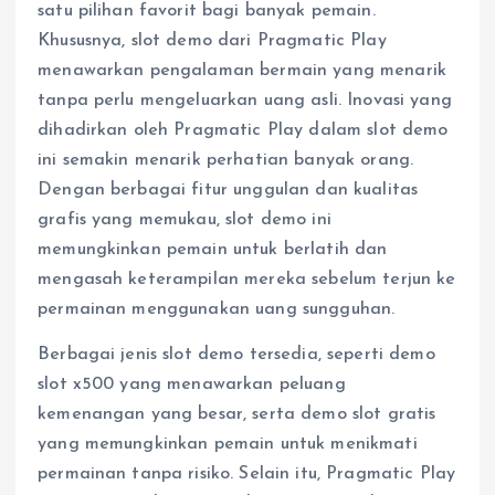
satu pilihan favorit bagi banyak pemain.
Khususnya, slot demo dari Pragmatic Play
menawarkan pengalaman bermain yang menarik
tanpa perlu mengeluarkan uang asli. Inovasi yang
dihadirkan oleh Pragmatic Play dalam slot demo
ini semakin menarik perhatian banyak orang.
Dengan berbagai fitur unggulan dan kualitas
grafis yang memukau, slot demo ini
memungkinkan pemain untuk berlatih dan
mengasah keterampilan mereka sebelum terjun ke
permainan menggunakan uang sungguhan.
Berbagai jenis slot demo tersedia, seperti demo
slot x500 yang menawarkan peluang
kemenangan yang besar, serta demo slot gratis
yang memungkinkan pemain untuk menikmati
permainan tanpa risiko. Selain itu, Pragmatic Play