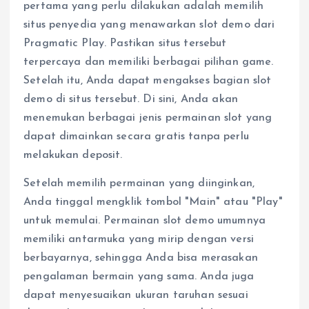
pertama yang perlu dilakukan adalah memilih
situs penyedia yang menawarkan slot demo dari
Pragmatic Play. Pastikan situs tersebut
terpercaya dan memiliki berbagai pilihan game.
Setelah itu, Anda dapat mengakses bagian slot
demo di situs tersebut. Di sini, Anda akan
menemukan berbagai jenis permainan slot yang
dapat dimainkan secara gratis tanpa perlu
melakukan deposit.
Setelah memilih permainan yang diinginkan,
Anda tinggal mengklik tombol "Main" atau "Play"
untuk memulai. Permainan slot demo umumnya
memiliki antarmuka yang mirip dengan versi
berbayarnya, sehingga Anda bisa merasakan
pengalaman bermain yang sama. Anda juga
dapat menyesuaikan ukuran taruhan sesuai