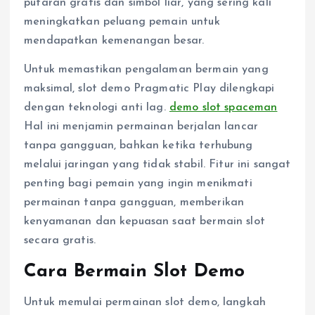
putaran gratis dan simbol liar, yang sering kali
meningkatkan peluang pemain untuk
mendapatkan kemenangan besar.
Untuk memastikan pengalaman bermain yang
maksimal, slot demo Pragmatic Play dilengkapi
dengan teknologi anti lag.
demo slot spaceman
Hal ini menjamin permainan berjalan lancar
tanpa gangguan, bahkan ketika terhubung
melalui jaringan yang tidak stabil. Fitur ini sangat
penting bagi pemain yang ingin menikmati
permainan tanpa gangguan, memberikan
kenyamanan dan kepuasan saat bermain slot
secara gratis.
Cara Bermain Slot Demo
Untuk memulai permainan slot demo, langkah