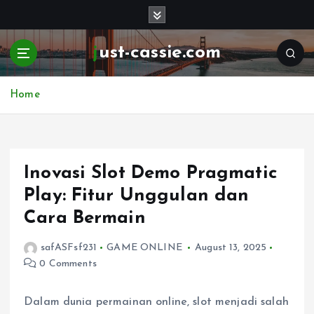
S
k
i
just-cassie.com
p
t
o
Home
c
o
n
t
e
Inovasi Slot Demo Pragmatic
n
Play: Fitur Unggulan dan
t
Cara Bermain
safASFsf231
GAME ONLINE
August 13, 2025
0 Comments
Dalam dunia permainan online, slot menjadi salah