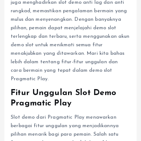
juga menghadirkan slot demo anti lag dan anti
rungkad, memastikan pengalaman bermain yang
mulus dan menyenangkan. Dengan banyaknya
pilihan, pemain dapat menjelajahi demo slot
terlengkap dan terbaru, serta menggunakan akun
demo slot untuk menikmati semua fitur
menakjubkan yang ditawarkan. Mari kita bahas
lebih dalam tentang fitur-fitur unggulan dan
cara bermain yang tepat dalam demo slot
Pragmatic Play.
Fitur Unggulan Slot Demo
Pragmatic Play
Slot demo dari Pragmatic Play menawarkan
berbagai fitur unggulan yang menjadikannya
pilihan menarik bagi para pemain. Salah satu